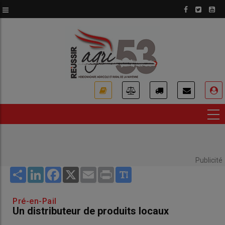
Aller
au
contenu
principal
USER
ACCOUNT
MENU
Publicité
Share
LinkedIn
Facebook
X
Email
Print
Pré-en-Pail
Un distributeur de produits locaux