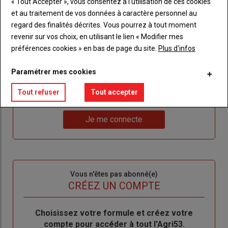
« Tout Accepter », vous consentez à l’utilisation de ces cookies
et au traitement de vos données à caractère personnel au
Sous-
Vous êtes abonné(e)
titre
TITRE
IDENTIFIEZ-VOUS
regard des finalités décrites. Vous pourrez à tout moment
revenir sur vos choix, en utilisant le lien « Modifier mes
préférences cookies » en bas de page du site.
Plus d'infos
Body
Connectez-vous à votre compte pour profiter
de votre abonnement
Paramétrer mes cookies
Lien
Créer un nouveau compte
Tout refuser
Tout accepter
"Créer
Lien
Réinitialiser votre mot de passe
un
"Réinitialiser
Lien
nouveau
votre
Je me connecte
"Je
compte"
mot
me
de
connecte"
passe"
Sous-
Vous n'êtes pas abonné(e)
titre
TITRE
CRÉEZ UN COMPTE
Body
Choisissez votre formule et créez votre
compte pour accéder à tout l'Agri53.