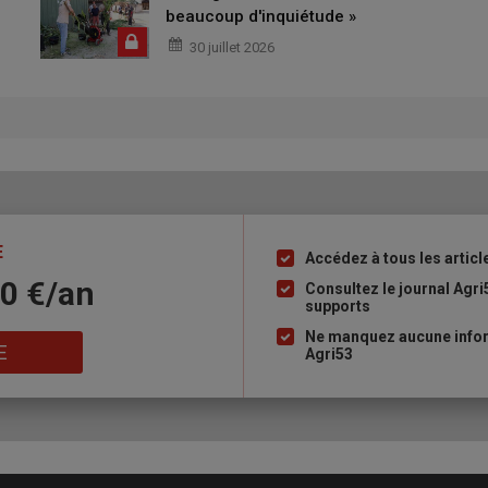
beaucoup d'inquiétude »
30 juillet 2026
E
Accédez à tous les articl
Liste
10 €/an
à
Consultez le journal Agri
supports
puce
Ne manquez aucune infor
E
Agri53