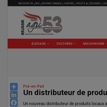
MENU
Aller
REUSSIR.FR
BIO
BOVINS VIANDE
CHÈVRE
FRUITS & LÉGUMES
GR
FILIÈRE
au
contenu
principal
NAVIGATION
ÉLEVAGE
CULTURES
MACHINISME
PRINCIPALE
Share
Pré-en-Pail
Un distributeur de produ
LinkedIn
Facebook
Un nouveau distributeur de produits locaux a 