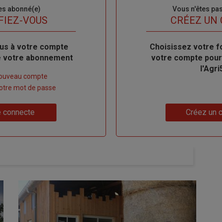
es abonné(e)
Sous-
Vous n'êtes pa
titre
FIEZ-VOUS
TITRE
CRÉEZ UN
us à votre compte
Body
Choisissez votre f
de votre abonnement
votre compte pour
l'Agri
nouveau compte
 votre mot de passe
Lien
 connecte
Créez un 