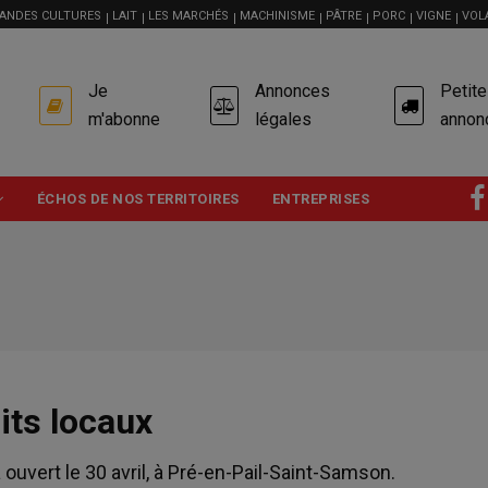
ANDES CULTURES
LAIT
LES MARCHÉS
MACHINISME
PÂTRE
PORC
VIGNE
VOL
USER
Je
Annonces
Petit
ACCOUNT
MENU
m'abonne
légales
annon
ÉCHOS DE NOS TERRITOIRES
ENTREPRISES
its locaux
ouvert le 30 avril, à Pré-en-Pail-Saint-Samson.