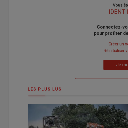
Sous-
Vous êt
titre
TITRE
IDENTI
Body
Connectez-vo
pour profiter 
Lien
Créer un 
"Créer
Lien
Réinitialiser
un
"Réinitialiser
Lien
nouveau
votre
Je me
"Je
compte"
mot
me
de
connecte"
passe"
LES PLUS LUS