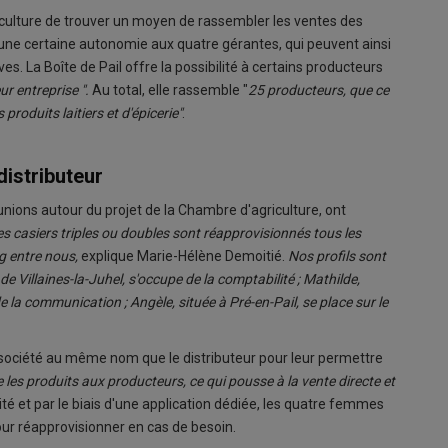
culture de trouver un moyen de rassembler les ventes des
ne certaine autonomie aux quatre gérantes, qui peuvent ainsi
ves. La Boîte de Pail offre la possibilité à certains producteurs
ur entreprise ".
Au total, elle rassemble "
25 producteurs, que ce
produits laitiers et d'épicerie"
.
distributeur
nions autour du projet de la Chambre d'agriculture, ont
es casiers triples ou doubles sont réapprovisionnés tous les
g entre nous,
explique Marie-Hélène Demoitié.
Nos profils sont
Villaines-la-Juhel, s'occupe de la comptabilité ; Mathilde,
e la communication ; Angèle, située à Pré-en-Pail, se place sur le
e société au même nom que le distributeur pour leur permettre
 les produits aux producteurs, ce qui pousse à la vente directe et
mité et par le biais d'une application dédiée, les quatre femmes
our réapprovisionner en cas de besoin.