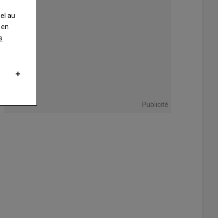
nel au
 en
s
ers doubles et triples, réfrigérés, sont accessibles via un écran.
Publicité