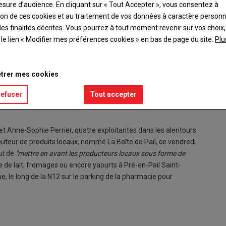
esure d’audience. En cliquant sur « Tout Accepter », vous consentez à
ation de ces cookies et au traitement de vos données à caractère person
es finalités décrites. Vous pourrez à tout moment revenir sur vos choix,
t le lien « Modifier mes préférences cookies » en bas de page du site.
Plu
trer mes cookies
Les casi
refuser
Tout accepter
© LL
t Anne-Sophie Perrier, quatre exploitantes dans les alentours
buteur de produits locaux, nommé La Boîte de Pail, ce vendredi
but de
"mettre en avant les producteurs locaux sous forme de
 de lait, fromages ou encore yaourts à Pré-en-Pail Saint-
ue, le long de la N12 sur le parking de la pharmacie pour