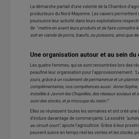
La démarche partait d'une volonté de la Chambre d'agri
producteurs du Nord-Mayenne. Les casiers permettent u
poursuivre leur activité dans leurs exploitations respecti
de
" mettre en avant leurs produits et de faire connaître le
soit en viande de porcs, bœufs, ou poissons, ainsi que des 
Une organisation autour et au sein du 
Les quatre femmes, qui se sont rencontrées lors des réu
peaufiné leur organisation pour l'approvisionnement.
"L
jours, grâce à un roulement de permanence et un plannin
complémentaires, nos compétences aussi : Anne-Sophie, de 
installée à Javron-les-Chapelles, des réseaux sociaux et d
suivi des stocks, et je m'occupe du reste !"
Elles se réunissent toutes les semaines et ont créé un
d'inclure davantage de commerçants. La société
"achète
au circuit court",
ajoute l'agricultrice. Grâce à leur proxi
peuvent suivre en temps réel les ventes et les stocks, p