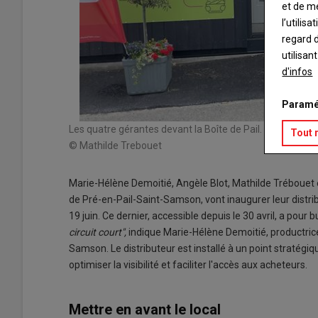
et de m
l’utilis
regard d
utilisan
d'infos
Paramé
Les quatre gérantes devant la Boîte de Pail.
Tout 
© Mathilde Trebouet
Marie-Hélène Demoitié, Angèle Blot, Mathilde Trébouet e
de Pré-en-Pail-Saint-Samson, vont inaugurer leur distri
19 juin. Ce dernier, accessible depuis le 30 avril, a pour 
circuit court",
indique Marie-Hélène Demoitié, productrice
Samson. Le distributeur est installé à un point stratégiq
optimiser la visibilité et faciliter l'accès aux acheteurs.
Mettre en avant le local