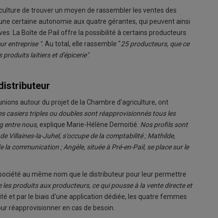
culture de trouver un moyen de rassembler les ventes des
ne certaine autonomie aux quatre gérantes, qui peuvent ainsi
ves. La Boîte de Pail offre la possibilité à certains producteurs
ur entreprise ".
Au total, elle rassemble "
25 producteurs, que ce
produits laitiers et d'épicerie"
.
distributeur
nions autour du projet de la Chambre d'agriculture, ont
es casiers triples ou doubles sont réapprovisionnés tous les
g entre nous,
explique Marie-Hélène Demoitié.
Nos profils sont
Villaines-la-Juhel, s'occupe de la comptabilité ; Mathilde,
e la communication ; Angèle, située à Pré-en-Pail, se place sur le
e société au même nom que le distributeur pour leur permettre
 les produits aux producteurs, ce qui pousse à la vente directe et
mité et par le biais d'une application dédiée, les quatre femmes
our réapprovisionner en cas de besoin.