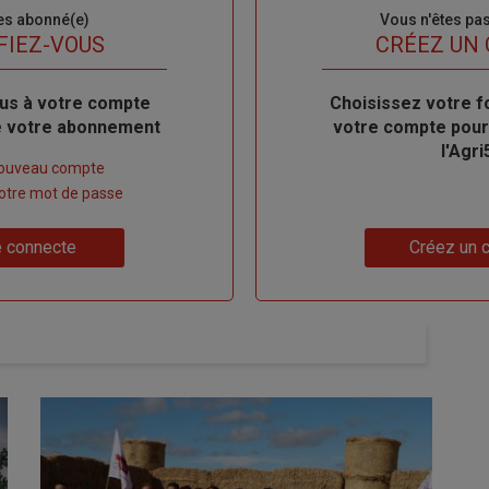
es abonné(e)
Sous-
Vous n'êtes pa
titre
FIEZ-VOUS
TITRE
CRÉEZ UN
us à votre compte
Body
Choisissez votre f
de votre abonnement
votre compte pour
l'Agri
nouveau compte
 votre mot de passe
Lien
 connecte
Créez un 