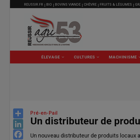
MENU
Aller
REUSSIR.FR
BIO
BOVINS VIANDE
CHÈVRE
FRUITS & LÉGUMES
GR
FILIÈRE
au
contenu
principal
NAVIGATION
ÉLEVAGE
CULTURES
MACHINISME
PRINCIPALE
Share
Pré-en-Pail
Un distributeur de produ
LinkedIn
Facebook
Un nouveau distributeur de produits locaux a 