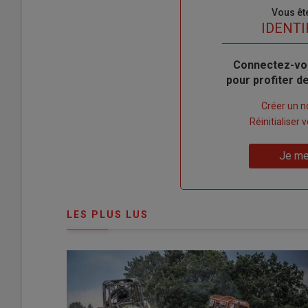
Sous-
Vous êt
titre
TITRE
IDENTI
Body
Connectez-vo
pour profiter 
Lien
Créer un 
"Créer
Lien
Réinitialiser
un
"Réinitialiser
Lien
nouveau
votre
Je me
"Je
compte"
mot
me
de
connecte"
passe"
LES PLUS LUS