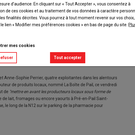
esure d’audience. En cliquant sur « Tout Accepter », vous consentez à
ation de ces cookies et au traitement de vos données à caractère person
es finalités décrites. Vous pourrez à tout moment revenir sur vos choix,
t le lien « Modifier mes préférences cookies » en bas de page du site.
Plu
trer mes cookies
Les casi
refuser
Tout accepter
© LL
t Anne-Sophie Perrier, quatre exploitantes dans les alentours
buteur de produits locaux, nommé La Boîte de Pail, ce vendredi
but de
"mettre en avant les producteurs locaux sous forme de
 de lait, fromages ou encore yaourts à Pré-en-Pail Saint-
ue, le long de la N12 sur le parking de la pharmacie pour