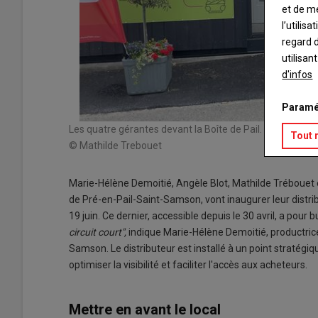
et de m
l’utilis
regard d
utilisan
d'infos
Paramé
Les quatre gérantes devant la Boîte de Pail.
Tout 
© Mathilde Trebouet
Marie-Hélène Demoitié, Angèle Blot, Mathilde Trébouet e
de Pré-en-Pail-Saint-Samson, vont inaugurer leur distri
19 juin. Ce dernier, accessible depuis le 30 avril, a pour 
circuit court",
indique Marie-Hélène Demoitié, productrice
Samson. Le distributeur est installé à un point stratégiq
optimiser la visibilité et faciliter l'accès aux acheteurs.
Mettre en avant le local