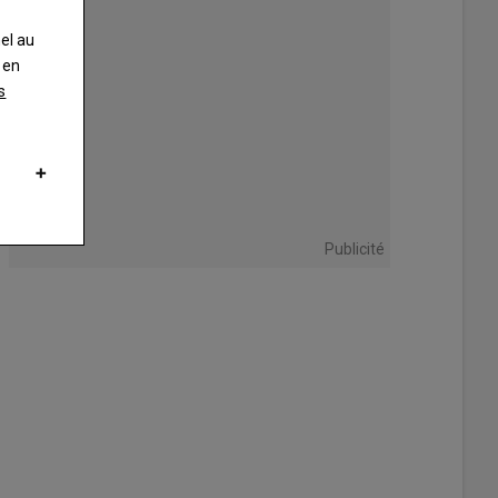
nel au
 en
s
ers doubles et triples, réfrigérés, sont accessibles via un écran.
Publicité