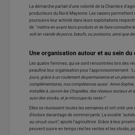
La démarche partait d'une volonté de la Chambre d'agri
producteurs du Nord-Mayenne. Les casiers permettent u
poursuivre leur activité dans leurs exploitations respecti
de
" mettre en avant leurs produits et de faire connaître le
soit en viande de porcs, bœufs, ou poissons, ainsi que des 
Une organisation autour et au sein du 
Les quatre femmes, qui se sont rencontrées lors des réu
peaufiné leur organisation pour l'approvisionnement.
"L
jours, grâce à un roulement de permanence et un plannin
complémentaires, nos compétences aussi : Anne-Sophie, de 
installée à Javron-les-Chapelles, des réseaux sociaux et d
suivi des stocks, et je m'occupe du reste !"
Elles se réunissent toutes les semaines et ont créé un
d'inclure davantage de commerçants. La société
"achète
au circuit court",
ajoute l'agricultrice. Grâce à leur proxi
peuvent suivre en temps réel les ventes et les stocks, p