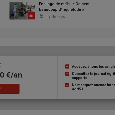
Ensilage de maïs : « On sent
beaucoup d'inquiétude »
30 juillet 2026
E
Accédez à tous les articl
Liste
10 €/an
à
Consultez le journal Agri
supports
puce
Ne manquez aucune infor
E
Agri53