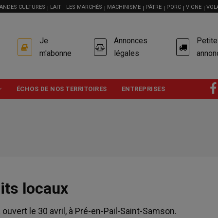
ANDES CULTURES
LAIT
LES MARCHÉS
MACHINISME
PÂTRE
PORC
VIGNE
VOL
USER
Je
Annonces
Petit
ACCOUNT
MENU
m'abonne
légales
annon
ÉCHOS DE NOS TERRITOIRES
ENTREPRISES
its locaux
ouvert le 30 avril, à Pré-en-Pail-Saint-Samson.