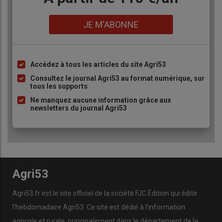
Lien
JE M'ABONNE
Accédez à tous les articles du site Agri53
Liste
à
Consultez le journal Agri53 au format numérique, sur
tous les supports
puce
Ne manquez aucune information grâce aux
newsletters du journal Agri53
Agri53
Agri53.fr est le site officiel de la société FJC Édition qui édite
l’hebdomadaire Agri53. Ce site est dédié à l’information
agricole et rurale, principalement dans le département de la