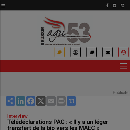
Aller
au
contenu
principal
USER
ACCOUNT
MENU
Publicité
Share
LinkedIn
Facebook
X
Email
Print
Interview
Télédéclarations PAC : « Il y a un léger
transfert de la bio vers les MAEC »