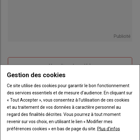
Publicité
Sous-
Vous êtes abonné(e)
titre
TITRE
IDENTIFIEZ-VOUS
Gestion des cookies
Ce site utilise des cookies pour garantir le bon fonctionnement
Body
Connectez-vous à votre compte pour profiter
des services essentiels et de mesure d’audience. En cliquant sur
de votre abonnement
« Tout Accepter », vous consentez à l’utilisation de ces cookies
et au traitement de vos données à caractère personnel au
Lien
Créer un nouveau compte
regard des finalités décrites. Vous pourrez à tout moment
"Créer
Lien
Réinitialiser votre mot de passe
revenir sur vos choix, en utilisant le lien « Modifier mes
un
"Réinitialiser
préférences cookies » en bas de page du site.
Plus d'infos
Lien
nouveau
votre
Je me connecte
"Je
compte"
mot