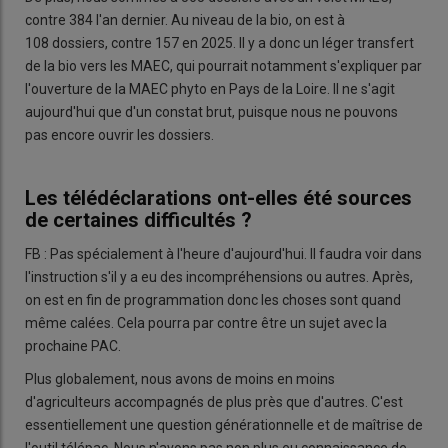
contre 384 l'an dernier. Au niveau de la bio, on est à
108 dossiers, contre 157 en 2025. Il y a donc un léger transfert
de la bio vers les MAEC, qui pourrait notamment s'expliquer par
l'ouverture de la MAEC phyto en Pays de la Loire. Il ne s'agit
aujourd'hui que d'un constat brut, puisque nous ne pouvons
pas encore ouvrir les dossiers.
Les télédéclarations ont-elles été sources
de certaines difficultés ?
FB : Pas spécialement à l'heure d'aujourd'hui. Il faudra voir dans
l'instruction s'il y a eu des incompréhensions ou autres. Après,
on est en fin de programmation donc les choses sont quand
même calées. Cela pourra par contre être un sujet avec la
prochaine PAC.
Plus globalement, nous avons de moins en moins
d'agriculteurs accompagnés de plus près que d'autres. C'est
essentiellement une question générationnelle et de maîtrise de
l'outil télépac. Nous n'avons pas non plus eu connaissance de