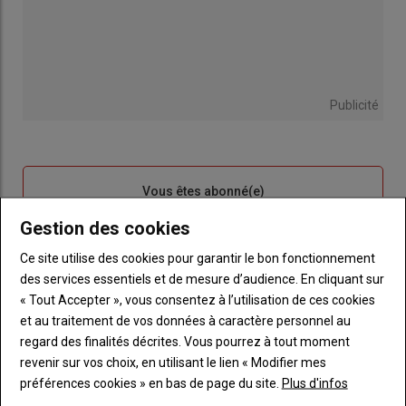
Publicité
Sous-
Vous êtes abonné(e)
titre
TITRE
IDENTIFIEZ-VOUS
Gestion des cookies
Ce site utilise des cookies pour garantir le bon fonctionnement
Body
Connectez-vous à votre compte pour profiter
des services essentiels et de mesure d’audience. En cliquant sur
de votre abonnement
« Tout Accepter », vous consentez à l’utilisation de ces cookies
Lien
Créer un nouveau compte
et au traitement de vos données à caractère personnel au
"Créer
Lien
Réinitialiser votre mot de passe
regard des finalités décrites. Vous pourrez à tout moment
un
"Réinitialiser
revenir sur vos choix, en utilisant le lien « Modifier mes
Lien
nouveau
votre
Je me connecte
préférences cookies » en bas de page du site.
Plus d'infos
"Je
compte"
mot