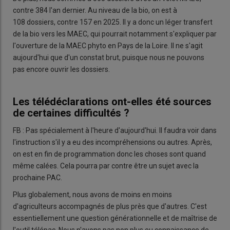
contre 384 l'an dernier. Au niveau de la bio, on est à
108 dossiers, contre 157 en 2025. Il y a donc un léger transfert
de la bio vers les MAEC, qui pourrait notamment s'expliquer par
l'ouverture de la MAEC phyto en Pays de la Loire. Il ne s'agit
aujourd'hui que d'un constat brut, puisque nous ne pouvons
pas encore ouvrir les dossiers.
Les télédéclarations ont-elles été sources
de certaines difficultés ?
FB : Pas spécialement à l'heure d'aujourd'hui. Il faudra voir dans
l'instruction s'il y a eu des incompréhensions ou autres. Après,
on est en fin de programmation donc les choses sont quand
même calées. Cela pourra par contre être un sujet avec la
prochaine PAC.
Plus globalement, nous avons de moins en moins
d'agriculteurs accompagnés de plus près que d'autres. C'est
essentiellement une question générationnelle et de maîtrise de
l'outil télépac. Nous n'avons pas non plus eu connaissance de