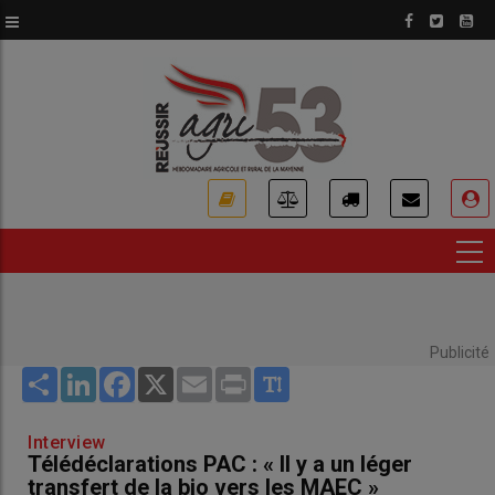
Aller
au
contenu
principal
USER
ACCOUNT
MENU
Publicité
Share
LinkedIn
Facebook
X
Email
Print
Interview
Télédéclarations PAC : « Il y a un léger
transfert de la bio vers les MAEC »