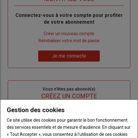
Body
Connectez-vous à votre compte pour profiter
de votre abonnement
Lien
Créer un nouveau compte
"Créer
Lien
Réinitialiser votre mot de passe
un
"Réinitialiser
Lien
nouveau
votre
Je me connecte
"Je
compte"
mot
me
de
connecte"
passe"
Sous-
Vous n'êtes pas abonné(e)
titre
TITRE
CRÉEZ UN COMPTE
Gestion des cookies
Body
Choisissez votre formule et créez votre
compte pour accéder à tout l'Agri53.
Ce site utilise des cookies pour garantir le bon fonctionnement
des services essentiels et de mesure d’audience. En cliquant sur
Lien
Créez un compte
« Tout Accepter », vous consentez à l’utilisation de ces cookies