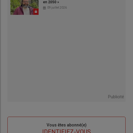
en 2050 »
09 juillet 2026
Publicité
Sous-
Vous êtes abonné(e)
titre
TITRE
IDENTIFIEZ-VOUS