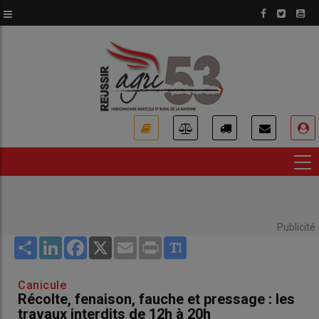
Aller
au
contenu
principal
USER
ACCOUNT
MENU
Publicité
Share
LinkedIn
Facebook
X
Email
Print
Canicule
Récolte, fenaison, fauche et pressage : les
travaux interdits de 12h à 20h