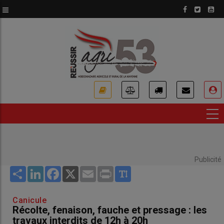
Aller
au
contenu
principal
USER
ACCOUNT
MENU
Publicité
Share
LinkedIn
Facebook
X
Email
Print
Canicule
Récolte, fenaison, fauche et pressage : les
travaux interdits de 12h à 20h