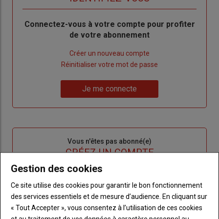
Body
Connectez-vous à votre compte pour profiter
de votre abonnement
Lien
Créer un nouveau compte
"Créer
Lien
Réinitialiser votre mot de passe
un
"Réinitialiser
Lien
nouveau
votre
Je me connecte
"Je
compte"
mot
me
de
connecte"
passe"
Sous-
Vous n'êtes pas abonné(e)
titre
TITRE
CRÉEZ UN COMPTE
Gestion des cookies
Body
Choisissez votre formule et créez votre
Ce site utilise des cookies pour garantir le bon fonctionnement
compte pour accéder à tout l'Agri53.
des services essentiels et de mesure d’audience. En cliquant sur
« Tout Accepter », vous consentez à l’utilisation de ces cookies
Lien
Créez un compte
et au traitement de vos données à caractère personnel au