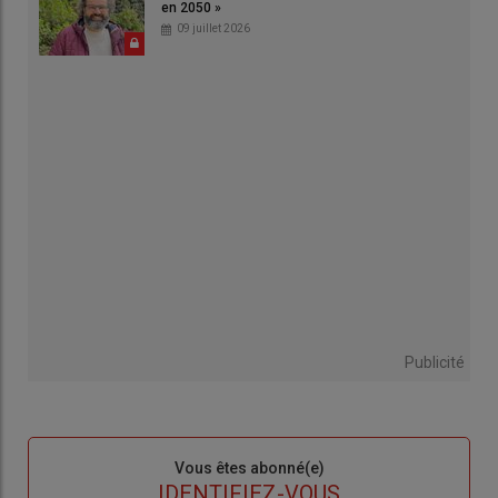
en 2050 »
09 juillet 2026
Publicité
Sous-
Vous êtes abonné(e)
titre
TITRE
IDENTIFIEZ-VOUS