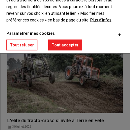
regard des finalités décrites. Vous pourrez à tout moment
revenir sur vos choix, en utilisant le lien « Modifier mes
LES PLUS LUS
préférences cookies » en bas de page du site.
Plus d'infos
Paramétrer mes cookies
Tout refuser
Tout accepter
L'élite du tracto-cross s'invite à Terre en Fête
30 juillet 2026