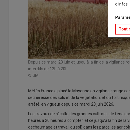
d'infos
Paramé
Tout 
Depuis ce mardi 23 juin et jusqu'à la fin de la vigilance
interdits de 12h à 20h.
© GM
Météo France a placé la Mayenne en vigilance rouge canic
sécheresse des sols et de la végétation, et du fort risque
arrêté, en vigueur depuis ce mardi 23 juin 2026.
Les travaux de récolte des grandes cultures, de fenaison,
heures à 20 heures à compter, et ce jusqu’à la fin de la v
déchaumage et travail du sol) dans les parcelles agricol