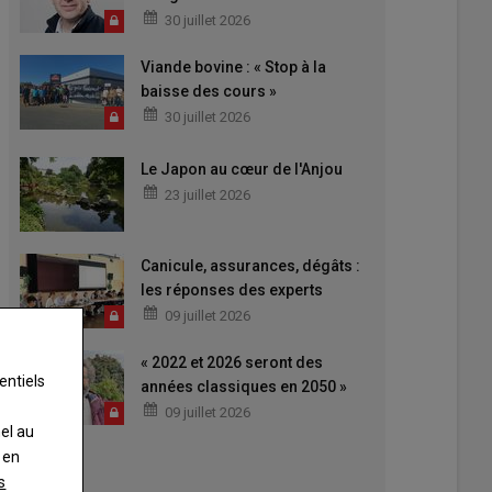
30 juillet 2026
Viande bovine : « Stop à la
baisse des cours »
30 juillet 2026
Le Japon au cœur de l'Anjou
23 juillet 2026
Canicule, assurances, dégâts :
les réponses des experts
09 juillet 2026
« 2022 et 2026 seront des
entiels
années classiques en 2050 »
09 juillet 2026
nel au
 en
s