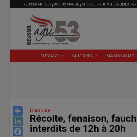
MENU
Aller
REUSSIR.FR
BIO
BOVINS VIANDE
CHÈVRE
FRUITS & LÉGUMES
GR
FILIÈRE
au
contenu
principal
NAVIGATION
ÉLEVAGE
CULTURES
MACHINISME
PRINCIPALE
Share
Canicule
Récolte, fenaison, fauch
LinkedIn
interdits de 12h à 20h
Facebook