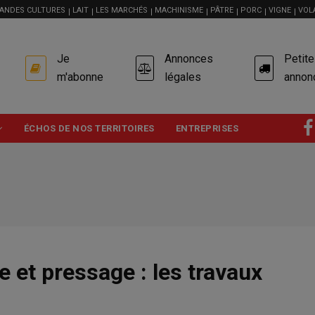
ANDES CULTURES
LAIT
LES MARCHÉS
MACHINISME
PÂTRE
PORC
VIGNE
VOL
USER
Je
Annonces
Petit
ACCOUNT
MENU
m'abonne
légales
annon
ÉCHOS DE NOS TERRITOIRES
ENTREPRISES
e et pressage : les travaux