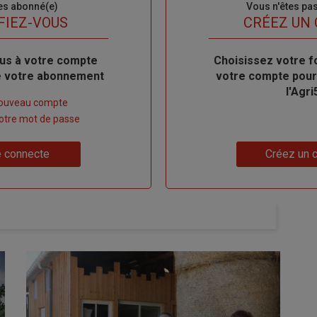
es abonné(e)
Sous-
Vous n'êtes pa
titre
FIEZ-VOUS
TITRE
CRÉEZ UN
us à votre compte
Body
Choisissez votre f
de votre abonnement
votre compte pour
l'Agri
nouveau compte
 votre mot de passe
Lien
 connecte
Créez un 