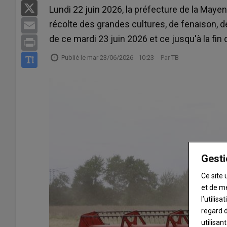
X
Lundi 22 juin 2026, la préfecture de la Mayen
récolte des grandes cultures, de fenaison, 
Email
de ce mardi 23 juin 2026 et ce jusqu'à la fin 
Print
Publié le
mar 23/06/2026 - 10:23
- Par
TB
Gesti
Ce site 
et de m
l’utilis
regard d
utilisan