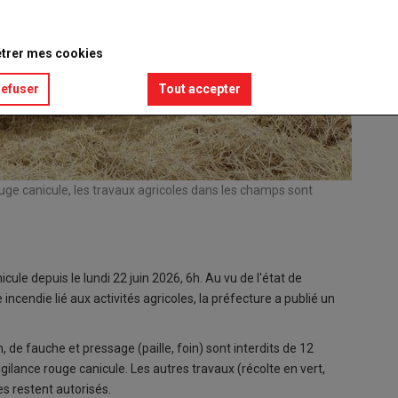
trer mes cookies
refuser
Tout accepter
 rouge canicule, les travaux agricoles dans les champs sont
ule depuis le lundi 22 juin 2026, 6h. Au vu de l'état de
 incendie lié aux activités agricoles, la préfecture a publié un
 de fauche et pressage (paille, foin) sont interdits de 12
igilance rouge canicule. Les autres travaux (récolte en vert,
es restent autorisés.