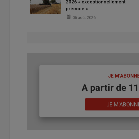
2026 « exceptionnellement
précoce »
06 août 2026
TITRE
JE M'ABONN
Body
A partir de 1
Lien
JE M'ABONN