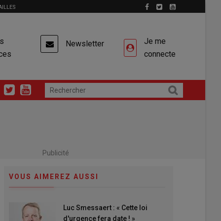
AILLES
es
Je me
Newsletter
ces
connecte
Publicité
VOUS AIMEREZ AUSSI
Luc Smessaert : « Cette loi
d'urgence fera date ! »