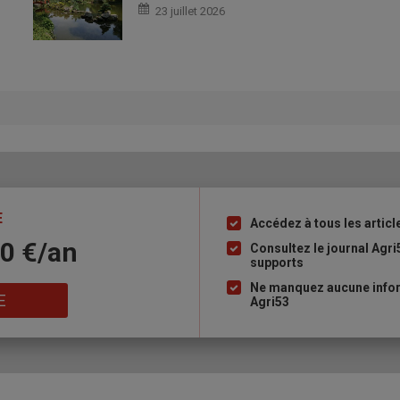
23 juillet 2026
E
Accédez à tous les articl
Liste
10 €/an
à
Consultez le journal Agri
supports
puce
Ne manquez aucune infor
E
Agri53