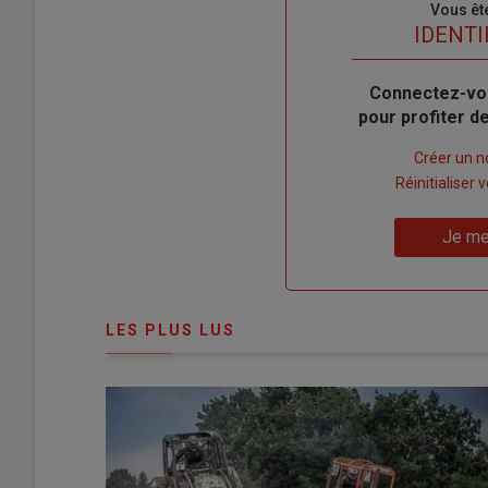
Sous-
Vous êt
titre
TITRE
IDENTI
Body
Connectez-vo
pour profiter 
Lien
Créer un 
"Créer
Lien
Réinitialiser
un
"Réinitialiser
Lien
nouveau
votre
Je me
"Je
compte"
mot
me
de
connecte"
passe"
LES PLUS LUS