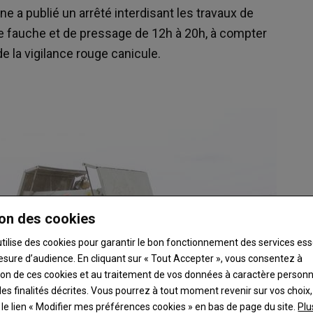
ne a publié un arrêté interdisant les travaux de
de fauche et de pressage de 12h à 20h, à compter
de la vigilance rouge canicule.
on des cookies
utilise des cookies pour garantir le bon fonctionnement des services ess
esure d’audience. En cliquant sur « Tout Accepter », vous consentez à
ation de ces cookies et au traitement de vos données à caractère person
es finalités décrites. Vous pourrez à tout moment revenir sur vos choix,
t le lien « Modifier mes préférences cookies » en bas de page du site.
Plu