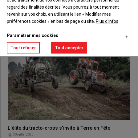
regard des finalités décrites. Vous pourrez à tout moment
revenir sur vos choix, en utilisant le lien « Modifier mes
LES PLUS LUS
préférences cookies » en bas de page du site.
Plus d'infos
Paramétrer mes cookies
Tout refuser
Tout accepter
L'élite du tracto-cross s'invite à Terre en Fête
30 juillet 2026