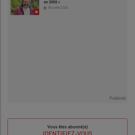
en 2050 »
09 juillet 2026
Publicité
Sous-
Vous êtes abonné(e)
titre
TITRE
IDENTIFIEZ-VOUS