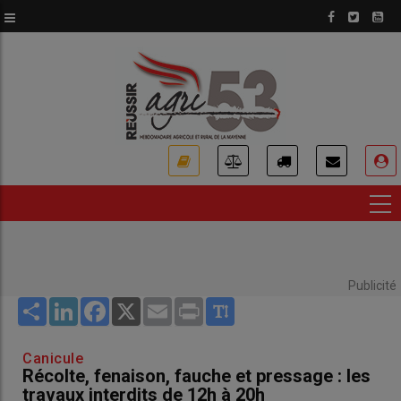
Aller
au
contenu
principal
USER
ACCOUNT
MENU
Publicité
Share
LinkedIn
Facebook
X
Email
Print
Canicule
Récolte, fenaison, fauche et pressage : les
travaux interdits de 12h à 20h