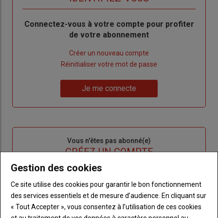
Body
Connectez-vous à votre compte pour profiter
de votre abonnement
Lien
Créer un nouveau compte
"Créer
Lien
Réinitialiser votre mot de passe
un
"Réinitialiser
Lien
nouveau
votre
Je me connecte
"Je
compte"
mot
me
de
connecte"
passe"
Sous-
Vous n'êtes pas abonné(e)
titre
TITRE
CRÉEZ UN COMPTE
Gestion des cookies
Body
Choisissez votre formule et créez votre
Ce site utilise des cookies pour garantir le bon fonctionnement
compte pour accéder à tout l'Agri53.
des services essentiels et de mesure d’audience. En cliquant sur
« Tout Accepter », vous consentez à l’utilisation de ces cookies
Lien
Créez un compte
et au traitement de vos données à caractère personnel au