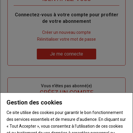
Body
Connectez-vous à votre compte pour profiter
de votre abonnement
Lien
Créer un nouveau compte
"Créer
Lien
Réinitialiser votre mot de passe
un
"Réinitialiser
Lien
nouveau
votre
Je me connecte
"Je
compte"
mot
me
de
connecte"
passe"
Sous-
Vous n'êtes pas abonné(e)
titre
TITRE
CRÉEZ UN COMPTE
Gestion des cookies
Body
Choisissez votre formule et créez votre
Ce site utilise des cookies pour garantir le bon fonctionnement
compte pour accéder à tout l'Agri53.
des services essentiels et de mesure d’audience. En cliquant sur
« Tout Accepter », vous consentez à l’utilisation de ces cookies
Lien
Créez un compte
et au traitement de vos données à caractère personnel au