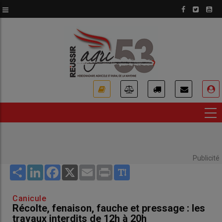
Aller
au
contenu
principal
USER
ACCOUNT
MENU
Publicité
Share
LinkedIn
Facebook
X
Email
Print
Canicule
Récolte, fenaison, fauche et pressage : les
travaux interdits de 12h à 20h