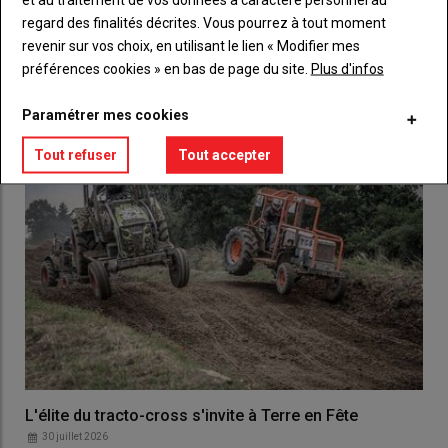
regard des finalités décrites. Vous pourrez à tout moment
revenir sur vos choix, en utilisant le lien « Modifier mes
LES PLUS LUS
préférences cookies » en bas de page du site.
Plus d'infos
Paramétrer mes cookies
Tout refuser
Tout accepter
L'élite du tracto-cross s'invite à Terre en Fête
30 juillet 2026