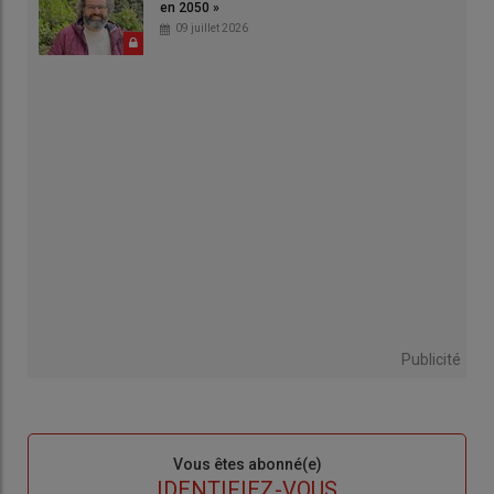
en 2050 »
09 juillet 2026
Publicité
Sous-
Vous êtes abonné(e)
titre
TITRE
IDENTIFIEZ-VOUS