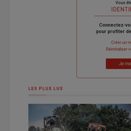
Sous-
Vous êt
titre
TITRE
IDENTI
Body
Connectez-vo
pour profiter 
Lien
Créer un 
"Créer
Lien
Réinitialiser
un
"Réinitialiser
Lien
nouveau
votre
Je me
"Je
compte"
mot
me
de
connecte"
passe"
LES PLUS LUS