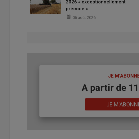
2026 « exceptionnellement
précoce »
06 août 2026
TITRE
JE M'ABONN
Body
A partir de 1
Lien
JE M'ABONN