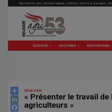
MENU
Aller
REUSSIR.FR
BIO
BOVINS VIANDE
CHÈVRE
FRUITS & LÉGUMES
GR
FILIÈRE
au
contenu
principal
NAVIGATION
ÉLEVAGE
CULTURES
MACHINISME
PRINCIPALE
Share
Interview
« Présenter le travail de
LinkedIn
agriculteurs »
Facebook