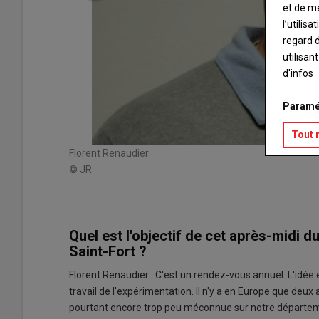
et de m
l’utilis
regard d
utilisan
d'infos
 comme un
Paramé
rauliques.
acteur
Tout 
Florent Renaudier
© JR
Quel est l'objectif de cet après-midi 
Saint-Fort ?
Florent Renaudier : C'est un rendez-vous annuel. L'idée 
travail de l'expérimentation. Il n'y a en Europe que deux 
pourtant encore trop peu méconnue sur notre départe