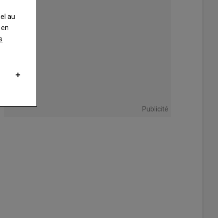
nel au
 en
s
-Fort, AGXEED présentera son robot de culture 100 % autonome Agbot T2
 traditionnel, avec un relevage avant et arrière, prise de force arrière et
e chenilles pour éviter le tassement du sol, il est doté de 150 ch, compa
nnel de 170 ch.
Publicité
ED