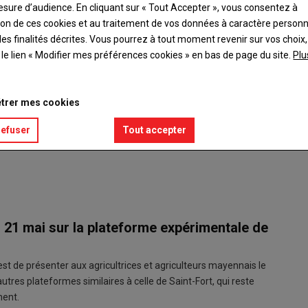
esure d’audience. En cliquant sur « Tout Accepter », vous consentez à
ation de ces cookies et au traitement de vos données à caractère person
es finalités décrites. Vous pourrez à tout moment revenir sur vos choix,
t le lien « Modifier mes préférences cookies » en bas de page du site.
Plu
À Saint
trer mes cookies
tracteur
Équipé d
refuser
Tout accepter
traditio
© AGXE
du 21 mai sur la plateforme expérimentale de
est de présenter aux agricultrices et agriculteurs mayennais le
autres plateformes similaires à celle de Saint-Fort, qui reste
ment.