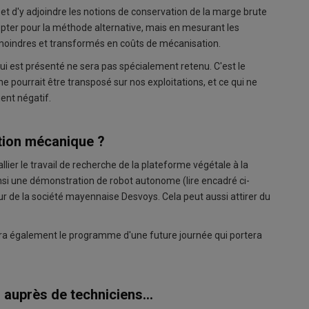
, et d'y adjoindre les notions de conservation de la marge brute
 opter pour la méthode alternative, mais en mesurant les
s moindres et transformés en coûts de mécanisation.
ui est présenté ne sera pas spécialement retenu. C'est le
ne pourrait être transposé sur nos exploitations, et ce qui ne
ent négatif.
ation mécanique ?
llier le travail de recherche de la plateforme végétale à la
i une démonstration de robot autonome (lire encadré ci-
 de la société mayennaise Desvoys. Cela peut aussi attirer du
lera également le programme d'une future journée qui portera
i auprès de techniciens...