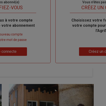
es abonné(e)
Sous-
Vous n'êtes pa
titre
FIEZ-VOUS
TITRE
CRÉEZ UN
us à votre compte
Body
Choisissez votre f
de votre abonnement
votre compte pour
l'Agri
nouveau compte
 votre mot de passe
Lien
 connecte
Créez un 