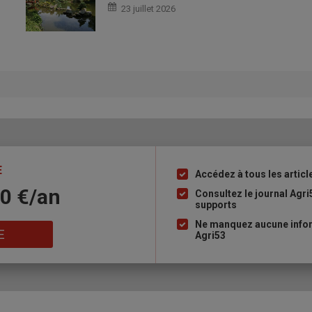
23 juillet 2026
E
Accédez à tous les articl
Liste
10 €/an
à
Consultez le journal Agri
supports
puce
Ne manquez aucune infor
E
Agri53