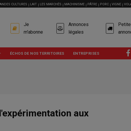
ANDES CULTURES
LAIT
LES MARCHÉS
MACHINISME
PÂTRE
PORC
VIGNE
VOL
USER
Je
Annonces
Petit
ACCOUNT
MENU
m'abonne
légales
annon
ÉCHOS DE NOS TERRITOIRES
ENTREPRISES
 l'expérimentation aux