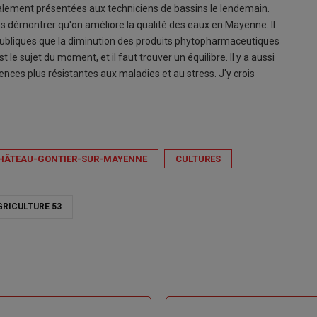
galement présentées aux techniciens de bassins le lendemain.
ons démontrer qu'on améliore la qualité des eaux en Mayenne. Il
 publiques que la diminution des produits phytopharmaceutiques
t le sujet du moment, et il faut trouver un équilibre. Il y a aussi
ences plus résistantes aux maladies et au stress. J'y crois
HÂTEAU-GONTIER-SUR-MAYENNE
CULTURES
RICULTURE 53