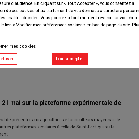
esure d’audience. En cliquant sur « Tout Accepter », vous consentez à
ation de ces cookies et au traitement de vos données à caractère person
es finalités décrites. Vous pourrez à tout moment revenir sur vos choix,
t le lien « Modifier mes préférences cookies » en bas de page du site.
Plu
À Saint
trer mes cookies
tracteur
Équipé d
refuser
Tout accepter
traditio
© AGXE
du 21 mai sur la plateforme expérimentale de
est de présenter aux agricultrices et agriculteurs mayennais le
autres plateformes similaires à celle de Saint-Fort, qui reste
ment.