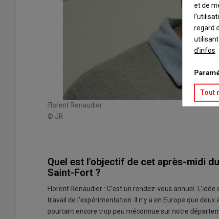
et de m
l’utilis
regard d
utilisan
d'infos
 comme un
Paramé
rauliques.
acteur
Tout 
Florent Renaudier
© JR
Quel est l'objectif de cet après-midi 
Saint-Fort ?
Florent Renaudier : C'est un rendez-vous annuel. L'idée 
travail de l'expérimentation. Il n'y a en Europe que deux 
pourtant encore trop peu méconnue sur notre départe