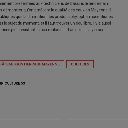
galement présentées aux techniciens de bassins le lendemain.
ons démontrer qu'on améliore la qualité des eaux en Mayenne. Il
 publiques que la diminution des produits phytopharmaceutiques
t le sujet du moment, et il faut trouver un équilibre. Il y a aussi
ences plus résistantes aux maladies et au stress. J'y crois
HÂTEAU-GONTIER-SUR-MAYENNE
CULTURES
RICULTURE 53