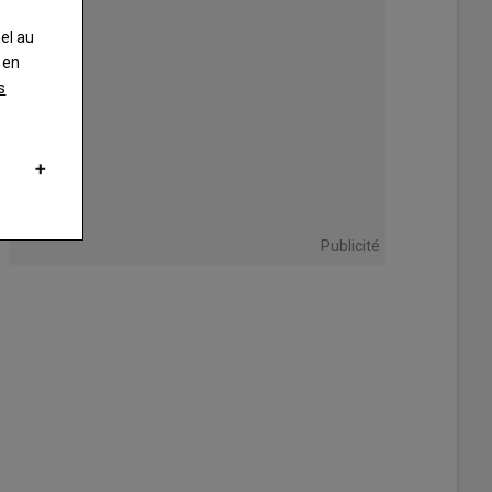
nel au
 en
s
-Fort, AGXEED présentera son robot de culture 100 % autonome Agbot T2
 traditionnel, avec un relevage avant et arrière, prise de force arrière et
e chenilles pour éviter le tassement du sol, il est doté de 150 ch, compa
nnel de 170 ch.
Publicité
ED