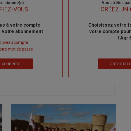
es abonné(e)
Sous-
Vous n'êtes pa
titre
FIEZ-VOUS
TITRE
CRÉEZ UN
us à votre compte
Body
Choisissez votre f
de votre abonnement
votre compte pour
l'Agri
nouveau compte
 votre mot de passe
Lien
 connecte
Créez un 