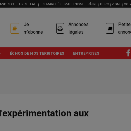
ANDES CULTURES
LAIT
LES MARCHÉS
MACHINISME
PÂTRE
PORC
VIGNE
VOL
USER
Je
Annonces
Petit
ACCOUNT
MENU
m'abonne
légales
annon
ÉCHOS DE NOS TERRITOIRES
ENTREPRISES
 l'expérimentation aux