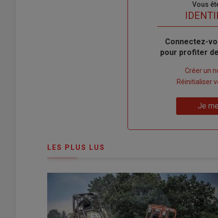
Sous-
Vous êt
titre
TITRE
IDENTI
Body
Connectez-vo
pour profiter 
Lien
Créer un 
"Créer
Lien
Réinitialiser
un
"Réinitialiser
Lien
nouveau
votre
Je me
"Je
compte"
mot
me
de
connecte"
passe"
LES PLUS LUS