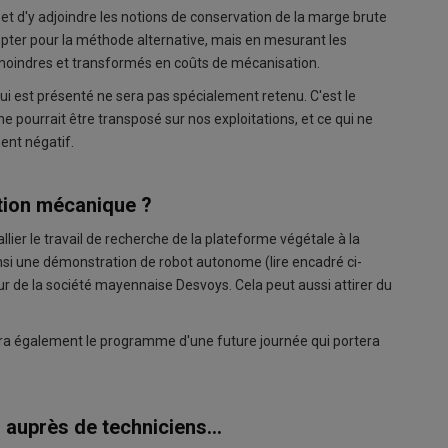
, et d'y adjoindre les notions de conservation de la marge brute
 opter pour la méthode alternative, mais en mesurant les
s moindres et transformés en coûts de mécanisation.
ui est présenté ne sera pas spécialement retenu. C'est le
ne pourrait être transposé sur nos exploitations, et ce qui ne
ent négatif.
ation mécanique ?
llier le travail de recherche de la plateforme végétale à la
i une démonstration de robot autonome (lire encadré ci-
 de la société mayennaise Desvoys. Cela peut aussi attirer du
lera également le programme d'une future journée qui portera
i auprès de techniciens...