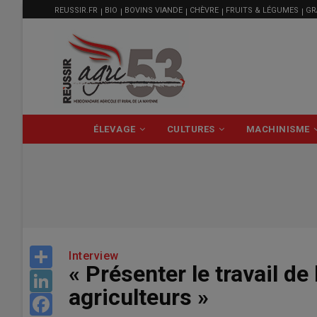
MENU
Aller
REUSSIR.FR
BIO
BOVINS VIANDE
CHÈVRE
FRUITS & LÉGUMES
GR
FILIÈRE
au
contenu
principal
NAVIGATION
ÉLEVAGE
CULTURES
MACHINISME
PRINCIPALE
Share
Interview
« Présenter le travail de
LinkedIn
agriculteurs »
Facebook