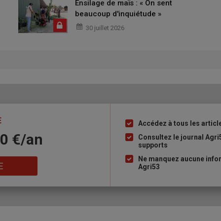
Ensilage de maïs : « On sent
beaucoup d'inquiétude »
30 juillet 2026
E
Accédez à tous les articl
Liste
10 €/an
à
Consultez le journal Agri
supports
puce
Ne manquez aucune infor
E
Agri53