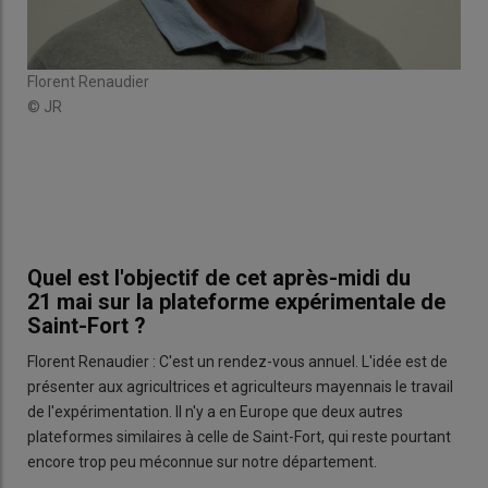
%
À S
r
aut
e
trad
Florent Renaudier
lles
arri
© JR
pour
comp
© 
Quel est l'objectif de cet après-midi du
21 mai sur la plateforme expérimentale de
Saint-Fort ?
Florent Renaudier : C'est un rendez-vous annuel. L'idée est de
présenter aux agricultrices et agriculteurs mayennais le travail
de l'expérimentation. Il n'y a en Europe que deux autres
plateformes similaires à celle de Saint-Fort, qui reste pourtant
encore trop peu méconnue sur notre département.