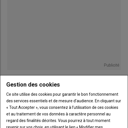
Publicité
Gestion des cookies
Sous-
Vous êtes abonné(e)
Ce site utilise des cookies pour garantir le bon fonctionnement
titre
TITRE
IDENTIFIEZ-VOUS
des services essentiels et de mesure d’audience. En cliquant sur
« Tout Accepter », vous consentez à l’utilisation de ces cookies
et au traitement de vos données à caractère personnel au
Body
Connectez-vous à votre compte pour profiter
de votre abonnement
regard des finalités décrites. Vous pourrez à tout moment
revenir sur vos choix, en utilisant le lien « Modifier mes