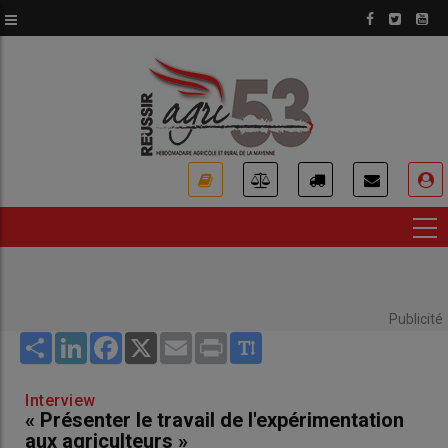
Aller
au
contenu
principal
USER
ACCOUNT
MENU
Publicité
Share
LinkedIn
Facebook
X
Email
Print
Interview
« Présenter le travail de l'expérimentation
aux agriculteurs »