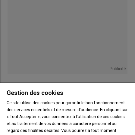
Publicité
Gestion des cookies
Sous-
Vous êtes abonné(e)
titre
Ce site utilise des cookies pour garantir le bon fonctionnement
TITRE
IDENTIFIEZ-VOUS
des services essentiels et de mesure d’audience. En cliquant sur
« Tout Accepter », vous consentez à l’utilisation de ces cookies
Body
Connectez-vous à votre compte pour profiter
et au traitement de vos données à caractère personnel au
de votre abonnement
regard des finalités décrites. Vous pourrez à tout moment