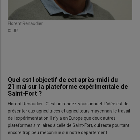
%
À S
r
aut
e
trad
Florent Renaudier
lles
arri
© JR
pour
comp
© 
Quel est l'objectif de cet après-midi du
21 mai sur la plateforme expérimentale de
Saint-Fort ?
Florent Renaudier : C'est un rendez-vous annuel. L'idée est de
présenter aux agricultrices et agriculteurs mayennais le travail
de l'expérimentation. Il n'y a en Europe que deux autres
plateformes similaires à celle de Saint-Fort, qui reste pourtant
encore trop peu méconnue sur notre département.