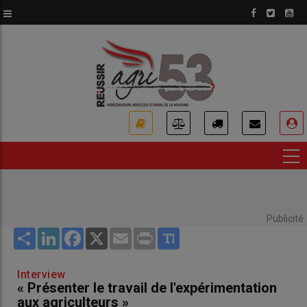
Aller
au
contenu
principal
USER
ACCOUNT
MENU
Publicité
Share
LinkedIn
Facebook
X
Email
Print
Interview
« Présenter le travail de l'expérimentation
aux agriculteurs »