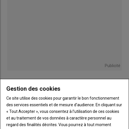
Publicité
Gestion des cookies
Sous-
Vous êtes abonné(e)
titre
Ce site utilise des cookies pour garantir le bon fonctionnement
TITRE
IDENTIFIEZ-VOUS
des services essentiels et de mesure d’audience. En cliquant sur
« Tout Accepter », vous consentez à l’utilisation de ces cookies
Body
Connectez-vous à votre compte pour profiter
et au traitement de vos données à caractère personnel au
de votre abonnement
regard des finalités décrites. Vous pourrez à tout moment