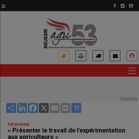
Aller
au
contenu
principal
USER
ACCOUNT
MENU
Publicité
Share
LinkedIn
Facebook
X
Email
Print
Interview
« Présenter le travail de l'expérimentation
aux agriculteurs »