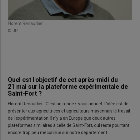
%
À S
r
aut
e
trad
Florent Renaudier
lles
arri
© JR
pour
comp
© 
Quel est l'objectif de cet après-midi du
21 mai sur la plateforme expérimentale de
Saint-Fort ?
Florent Renaudier : C'est un rendez-vous annuel. L'idée est de
présenter aux agricultrices et agriculteurs mayennais le travail
de l'expérimentation. Il n'y a en Europe que deux autres
plateformes similaires à celle de Saint-Fort, qui reste pourtant
encore trop peu méconnue sur notre département.