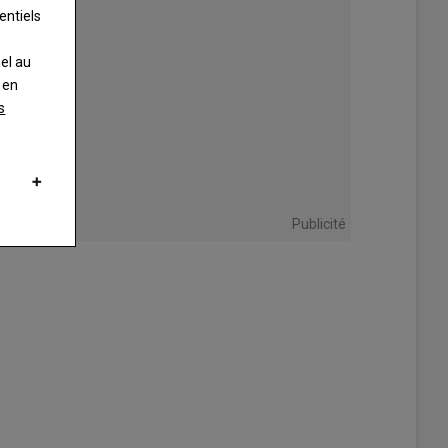
entiels
nel au
 en
s
Publicité