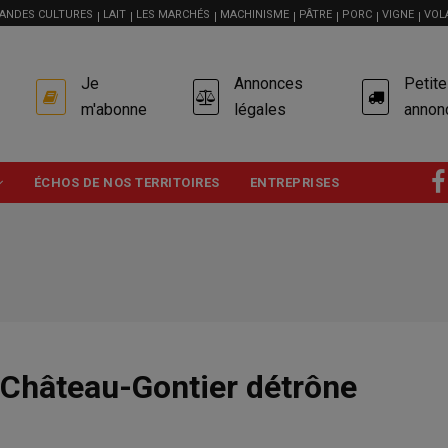
ANDES CULTURES
LAIT
LES MARCHÉS
MACHINISME
PÂTRE
PORC
VIGNE
VOL
USER
Je
Annonces
Petit
ACCOUNT
MENU
m'abonne
légales
annon
ÉCHOS DE NOS TERRITOIRES
ENTREPRISES
 Château-Gontier détrône