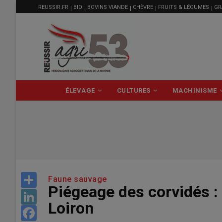
MENU
Aller
REUSSIR.FR
BIO
BOVINS VIANDE
CHÈVRE
FRUITS & LÉGUMES
GR
FILIÈRE
au
contenu
principal
NAVIGATION
ÉLEVAGE
CULTURES
MACHINISME
PRINCIPALE
Share
Faune sauvage
Piégeage des corvidés :
LinkedIn
Loiron
Facebook