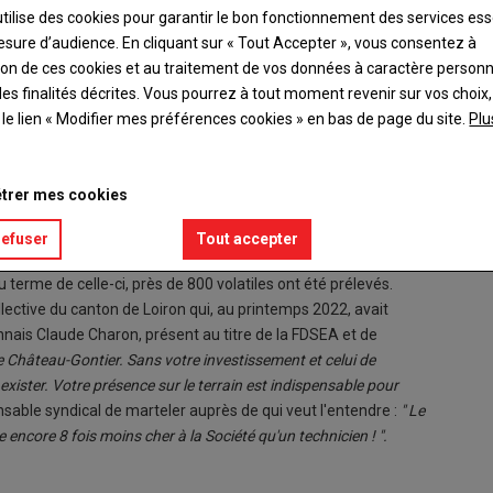
utilise des cookies pour garantir le bon fonctionnement des services ess
esure d’audience. En cliquant sur « Tout Accepter », vous consentez à
ation de ces cookies et au traitement de vos données à caractère person
es finalités décrites. Vous pourrez à tout moment revenir sur vos choix,
bénévoles se sont réunis pour la photo prise à Chemazé,
t le lien « Modifier mes préférences cookies » en bas de page du site.
Plu
sable FDSEA du canton de Château-Gontier.
trer mes cookies
 se réunissaient pour clore leur opération collective de
ur du canton de Château-Gontier. Réunis pour la troisième fois
refuser
Tout accepter
culteurs et piégeurs étaient présents pour tirer le bilan de
me de celle-ci, près de 800 volatiles ont été prélevés.
llective du canton de Loiron qui, au printemps 2022, avait
onnais Claude Charon, présent au titre de la FDSEA et de
e Château-Gontier. Sans votre investissement et celui de
xister. Votre présence sur le terrain est indispensable pour
nsable syndical de marteler auprès de qui veut l'entendre :
" Le
e encore 8 fois moins cher à la Société qu'un technicien ! ".