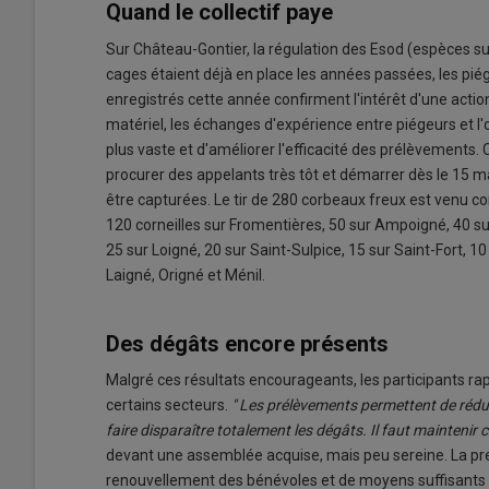
Quand le collectif paye
Sur Château-Gontier, la régulation des Esod (espèces su
cages étaient déjà en place les années passées, les pié
enregistrés cette année confirment l'intérêt d'une actio
matériel, les échanges d'expérience entre piégeurs et l'o
plus vaste et d'améliorer l'efficacité des prélèvements. 
procurer des appelants très tôt et démarrer dès le 15 
être capturées. Le tir de 280 corbeaux freux est venu c
120 corneilles sur Fromentières, 50 sur Ampoigné, 40 s
25 sur Loigné, 20 sur Saint-Sulpice, 15 sur Saint-Fort,
Laigné, Origné et Ménil.
Des dégâts encore présents
Malgré ces résultats encourageants, les participants ra
certains secteurs.
" Les prélèvements permettent de rédui
faire disparaître totalement les dégâts. Il faut maintenir
devant une assemblée acquise, mais peu sereine. La pres
renouvellement des bénévoles et de moyens suffisants 