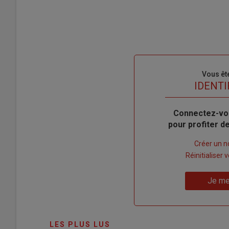
Sous-
Vous êt
titre
TITRE
IDENTI
Body
Connectez-vo
pour profiter 
Lien
Créer un 
"Créer
Lien
Réinitialiser
un
"Réinitialiser
Lien
nouveau
votre
Je me
"Je
compte"
mot
me
de
connecte"
passe"
LES PLUS LUS