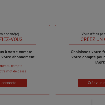
es abonné(e)
Sous-
Vous n'êtes pa
titre
FIEZ-VOUS
TITRE
CRÉEZ UN
us à votre compte
Body
Choisissez votre f
de votre abonnement
votre compte pour
l'Agri
nouveau compte
 votre mot de passe
Lien
 connecte
Créez un 