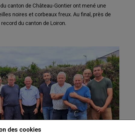
es du canton de Château-Gontier ont mené une
lles noires et corbeaux freux. Au final, près de
e record du canton de Loiron.
on des cookies