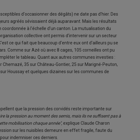
sceptibles d'occasionner des dégâts) ne date pas d'hier. Des
geurs agréés sévissaient déjà auparavant. Mais les résultats
n coordonnée à l'échelle d'un canton. La mutualisation du
rganisation collective ont permis d'intervenir sur un secteur
C'est ce qui fait que beaucoup d'entre eux ont d'ailleurs pu se
mars. Comme sur Azé où avec 8 cages, 105 corneilles ont pu
ompléter le tableau. Quant aux autres communes investies :
ur Chemazé, 35 sur Château-Gontier, 25 sur Marigné-Peuton,
 10 sur Houssay et quelques dizaines sur les communes de
ppellent que la pression des corvidés reste importante sur
re la pression au moment des semis, mais ils ne suffisent pas à
 cette mobilisation chaque année",
explique Claude Charon
sion sur les nuisibles demeure en effet fragile, faute du
pour indemniser ces derniers.