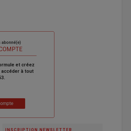
s abonné(e)
 COMPTE
ormule et créez
 accéder à tout
53.
compte
INSCRIPTION NEWSLETTER