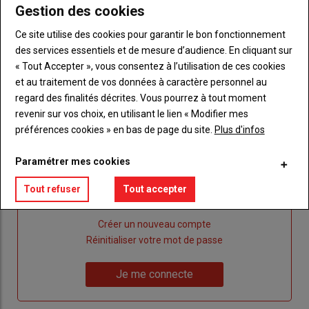
Gestion des cookies
Ce site utilise des cookies pour garantir le bon fonctionnement
des services essentiels et de mesure d’audience. En cliquant sur
Publicité
« Tout Accepter », vous consentez à l’utilisation de ces cookies
et au traitement de vos données à caractère personnel au
regard des finalités décrites. Vous pourrez à tout moment
revenir sur vos choix, en utilisant le lien « Modifier mes
préférences cookies » en bas de page du site.
Plus d'infos
Sous-
Vous êtes abonné(e)
titre
TITRE
IDENTIFIEZ-VOUS
Paramétrer mes cookies
Body
Connectez-vous à votre compte pour profiter
Tout refuser
Tout accepter
de votre abonnement
Lien
Créer un nouveau compte
"Créer
Lien
Réinitialiser votre mot de passe
un
"Réinitialiser
Lien
nouveau
votre
Je me connecte
"Je
compte"
mot
me
de