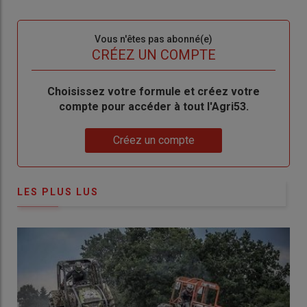
connecte"
passe"
Sous-
Vous n'êtes pas abonné(e)
titre
TITRE
CRÉEZ UN COMPTE
Body
Choisissez votre formule et créez votre
compte pour accéder à tout l'Agri53.
Lien
Créez un compte
LES PLUS LUS