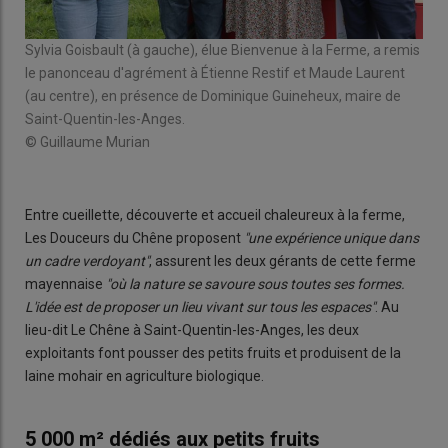
Sylvia Goisbault (à gauche), élue Bienvenue à la Ferme, a remis
Éti
le panonceau d'agrément à Étienne Restif et Maude Laurent
Ang
(au centre), en présence de Dominique Guineheux, maire de
com
Saint-Quentin-les-Anges.
rep
© Guillaume Murian
© 
Entre cueillette, découverte et accueil chaleureux à la ferme,
Les Douceurs du Chêne proposent
"une expérience unique dans
un cadre verdoyant"
, assurent les deux gérants de cette ferme
mayennaise
"où la nature se savoure sous toutes ses formes.
L'idée est de proposer un lieu vivant sur tous les espaces"
. Au
lieu-dit Le Chêne à Saint-Quentin-les-Anges, les deux
exploitants font pousser des petits fruits et produisent de la
laine mohair en agriculture biologique.
5 000 m² dédiés aux petits fruits