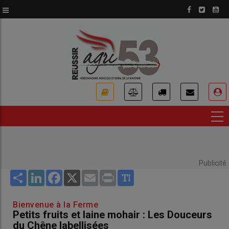
Aller
au
contenu
principal
USER
ACCOUNT
MENU
Publicité
Share
LinkedIn
Facebook
X
Email
Print
Bienvenue à la Ferme
Petits fruits et laine mohair : Les Douceurs
du Chêne labellisées