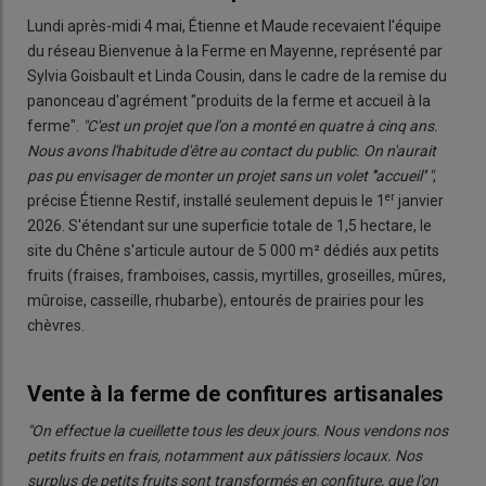
Lundi après-midi 4 mai, Étienne et Maude recevaient l'équipe
du réseau Bienvenue à la Ferme en Mayenne, représenté par
Sylvia Goisbault et Linda Cousin, dans le cadre de la remise du
panonceau d'agrément "produits de la ferme et accueil à la
ferme".
"C'est un projet que l'on a monté en quatre à cinq ans.
Nous avons l'habitude d'être au contact du public. On n'aurait
pas pu envisager de monter un projet sans un volet '''accueil'' "
,
er
précise Étienne Restif, installé seulement depuis le 1
janvier
2026. S'étendant sur une superficie totale de 1,5 hectare, le
site du Chêne s'articule autour de 5 000 m² dédiés aux petits
fruits (fraises, framboises, cassis, myrtilles, groseilles, mûres,
mûroise, casseille, rhubarbe), entourés de prairies pour les
chèvres.
Vente à la ferme de confitures artisanales
"On effectue la cueillette tous les deux jours. Nous vendons nos
petits fruits en frais,
notamment
aux pâtissiers locaux. Nos
surplus de petits fruits sont transformés en confiture, que l'on