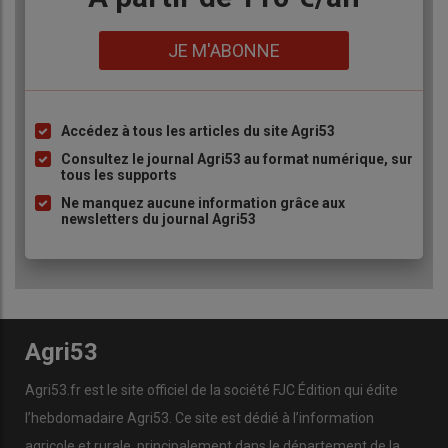
Lien
JE M'ABONNE
Accédez à tous les articles du site Agri53
Liste
à
Consultez le journal Agri53 au format numérique, sur
tous les supports
puce
Ne manquez aucune information grâce aux
newsletters du journal Agri53
Agri53
Agri53.fr est le site officiel de la société FJC Édition qui édite
l’hebdomadaire Agri53. Ce site est dédié à l’information
agricole et rurale, principalement dans le département de la