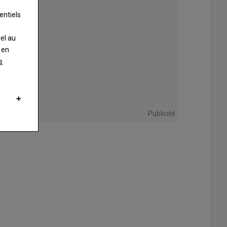
entiels
nel au
 en
s
Restif donnant quelques friandises à ses chèvres Angora. Au total, É
Publicité
t quinze chèvres et boucs Angora, dont un bouc reproducteur.