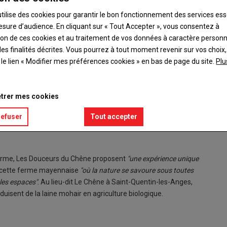
utilise des cookies pour garantir le bon fonctionnement des services ess
esure d’audience. En cliquant sur « Tout Accepter », vous consentez à
ation de ces cookies et au traitement de vos données à caractère person
es finalités décrites. Vous pourrez à tout moment revenir sur vos choix,
t le lien « Modifier mes préférences cookies » en bas de page du site.
Plu
trer mes cookies
, a remis le panonceau d'agrément à Étienne Restif et Maude
Étienne 
refuser
Tout accepter
ux, maire de Saint-Quentin-les-Anges.
compten
© GM
a ferme, Les Douceurs du Chêne proposent
"une expérience unique
e cette ferme mayennaise
"où la nature se savoure sous toutes
 les espaces"
. Au lieu-dit Le Chêne à Saint-Quentin-les-Anges,
oduisent de la laine mohair en agriculture biologique.