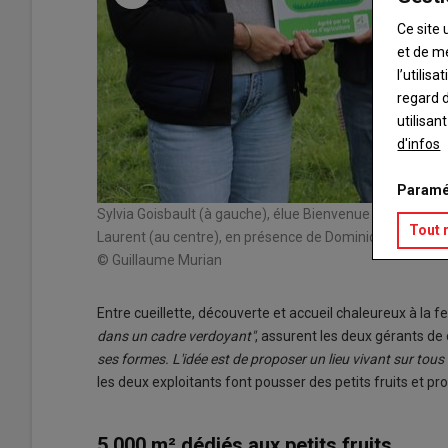
Ce site 
et de m
l’utilis
regard d
utilisan
d'infos
Paramé
fraisiers des
Sylvia Goisbault (à gauche), élue Bienvenue à la Ferme
Tout 
Laurent (au centre), en présence de Dominique Guinehe
© Guillaume Murian
Entre cueillette, découverte et accueil chaleureux à l
dans un cadre verdoyant"
, assurent les deux gérants d
ses formes. L'idée est de proposer un lieu vivant sur tous
les deux exploitants font pousser des petits fruits et pr
5 000 m² dédiés aux petits fruits