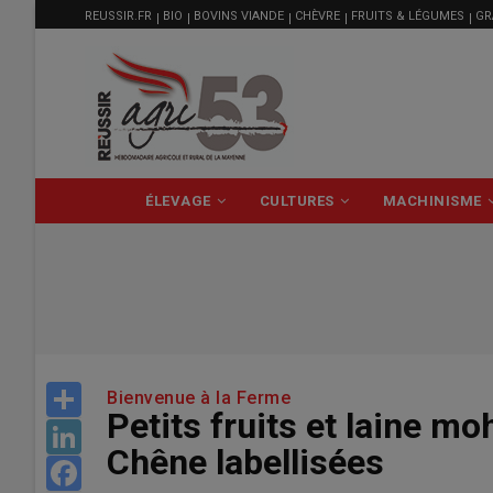
MENU
Aller
REUSSIR.FR
BIO
BOVINS VIANDE
CHÈVRE
FRUITS & LÉGUMES
GR
FILIÈRE
au
contenu
principal
NAVIGATION
ÉLEVAGE
CULTURES
MACHINISME
PRINCIPALE
Share
Bienvenue à la Ferme
Petits fruits et laine m
LinkedIn
Chêne labellisées
Facebook