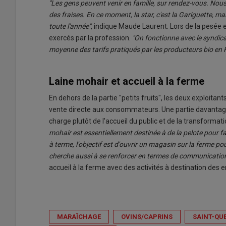
"Les gens peuvent venir en famille, sur rendez-vous. Nous
des fraises. En ce moment, la star, c'est la Gariguette, m
toute l'année"
, indique Maude Laurent. Lors de la pesée et
exercés par la profession.
"On fonctionne avec le syndicat
moyenne des tarifs pratiqués par les producteurs bio en P
Laine mohair et accueil à la ferme
En dehors de la partie "petits fruits", les deux exploita
vente directe aux consommateurs. Une partie davantage
charge plutôt de l'accueil du public et de la transformatio
mohair est essentiellement destinée à de la pelote pour fa
à terme, l'objectif est d'ouvrir un magasin sur la ferme po
cherche aussi à se renforcer en termes de communicatio
accueil à la ferme avec des activités à destination des e
MARAÎCHAGE
OVINS/CAPRINS
SAINT-QU