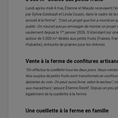
Lundi après-midi 4 mai, Étienne et Maude recevaient l
par Sylvia Goisbault et Linda Cousin, dans le cadre de 
accueil à la ferme".
"C'est un projet que l'on a monté en 
public. On n'aurait pas pu envisager de monter un projet sans
er
seulement depuis le 1
janvier 2026. S'étendant sur une 
autour de 5 000 m² dédiés aux petits fruits (fraises, fram
rhubarbe), entourés de prairies pour les chèvres.
Vente à la ferme de confitures artisan
"On effectue la cueillette tous les deux jours. Nous vendon
Nos surplus de petits fruits sont transformés en confitur
épiceries du coin
. On peut aussi livrer, selon le secteur"
, 
aux maraîchers"
, assure Étienne Restif. Depuis un peu
également de la cueillette à la ferme.
Une cueillette à la ferme en famille