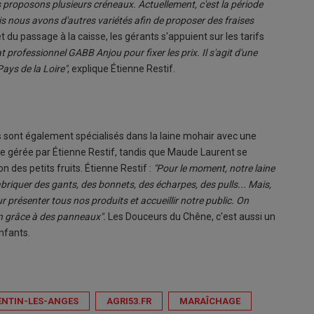
 proposons plusieurs créneaux. Actuellement, c'est la période
ais nous avons d'autres variétés afin de proposer des fraises
 du passage à la caisse, les gérants s'appuient sur les tarifs
 professionnel GABB Anjou pour fixer les prix. Il s'agit d'une
ays de la Loire"
, explique Étienne Restif.
nts sont également spécialisés dans la laine mohair avec une
 gérée par Étienne Restif, tandis que Maude Laurent se
n des petits fruits. Étienne Restif :
"Pour le moment, notre laine
briquer des gants, des bonnets, des écharpes, des pulls... Mais,
ur présenter tous nos produits et accueillir notre public. On
n grâce à des panneaux".
Les Douceurs du Chêne, c'est aussi un
nfants.
ENTIN-LES-ANGES
AGRI53.FR
MARAÎCHAGE