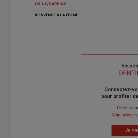
OVINS/CAPRINS
BIENVENUE À LA FERME
Sous-
Vous êt
titre
TITRE
IDENTI
Body
Connectez-vo
pour profiter 
Lien
Créer un 
"Créer
Lien
Réinitialiser
un
"Réinitialiser
Lien
nouveau
votre
Je me
"Je
compte"
mot