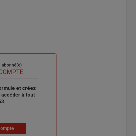
s abonné(e)
 COMPTE
ormule et créez
 accéder à tout
53.
compte