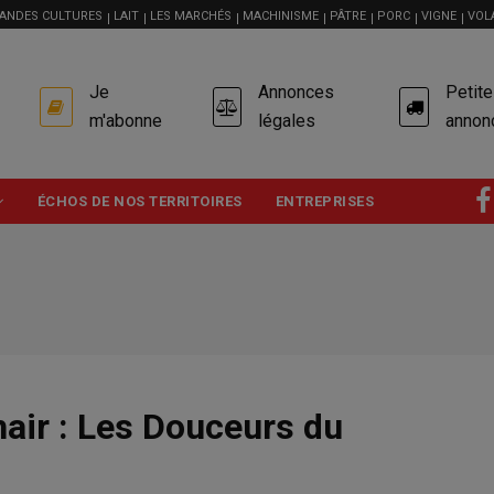
ANDES CULTURES
LAIT
LES MARCHÉS
MACHINISME
PÂTRE
PORC
VIGNE
VOL
USER
Je
Annonces
Petit
ACCOUNT
MENU
m'abonne
légales
annon
ÉCHOS DE NOS TERRITOIRES
ENTREPRISES
ohair : Les Douceurs du