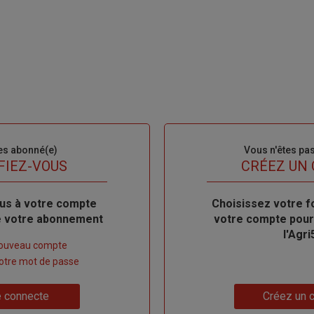
es abonné(e)
Sous-
Vous n'êtes pa
titre
FIEZ-VOUS
TITRE
CRÉEZ UN
us à votre compte
Body
Choisissez votre f
de votre abonnement
votre compte pour
l'Agri
nouveau compte
 votre mot de passe
Lien
 connecte
Créez un 