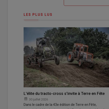
me
de
connecte"
passe"
LES PLUS LUS
L'élite du tracto-cross s'invite à Terre en Fête
30 juillet 2026
Dans le cadre de la 43e édition de Terre en Fête,