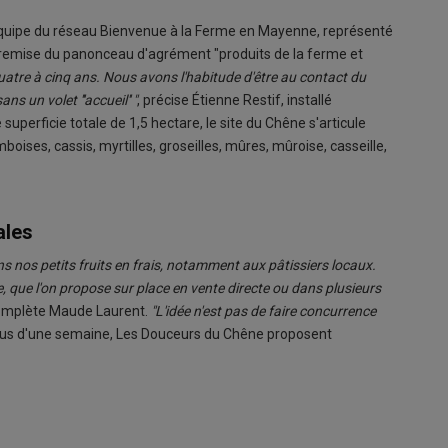
'équipe du réseau Bienvenue à la Ferme en Mayenne, représenté
la remise du panonceau d'agrément "produits de la ferme et
quatre à cinq ans. Nous avons l'habitude d'être au contact du
 un volet '''accueil'' "
, précise Étienne Restif, installé
superficie totale de 1,5 hectare, le site du Chêne s'articule
boises, cassis, myrtilles, groseilles, mûres, mûroise, casseille,
ales
s nos petits fruits en frais,
notamment
aux pâtissiers locaux.
e, que l'on propose sur place en vente directe ou
dans plusieurs
complète Maude Laurent.
"L'idée n'est pas de faire concurrence
 plus d'une semaine, Les Douceurs du Chêne proposent