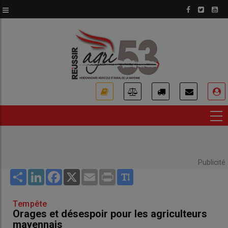
Aller
au
contenu
principal
USER
ACCOUNT
MENU
Publicité
Share
LinkedIn
Facebook
X
Email
Print
Tempête
Orages et désespoir pour les agriculteurs
mayennais