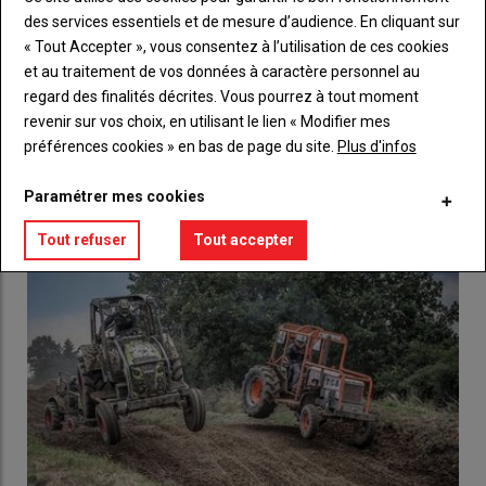
des services essentiels et de mesure d’audience. En cliquant sur
Body
Choisissez votre formule et créez votre
« Tout Accepter », vous consentez à l’utilisation de ces cookies
compte pour accéder à tout l'Agri53.
et au traitement de vos données à caractère personnel au
regard des finalités décrites. Vous pourrez à tout moment
Lien
Créez un compte
revenir sur vos choix, en utilisant le lien « Modifier mes
préférences cookies » en bas de page du site.
Plus d'infos
LES PLUS LUS
Paramétrer mes cookies
Tout refuser
Tout accepter