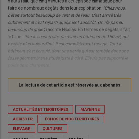
n'aura fallu que cinq minutes à cet épisode climatique pour
faire de nombreux dégâts dans leur exploitation.
"Chez nous,
c'était surtout beaucoup de vent et de l'eau. C'est arrivé très
subitement et c'est reparti quasiment aussitôt. On n'a pas eu
beaucoup de grêle"
, raconte Nicolas. En termes de dégâts, il fait
le bilan :
"Sur le second site, on avait un bâtiment de 150 m², qui
n'existe plus aujourd'hui. Il est complètement ravagé. Tout le
bâtiment s'est écroulé, dont une partie qui est tombée dans une
fosse géomembrane située juste à côté. Elle n'a pas supporté le
poids de la charpente"
.
ACTUALITÉS ET TERRITOIRES
MAYENNE
AGRI53.FR
ÉCHOS DE NOS TERRITOIRES
ÉLEVAGE
CULTURES