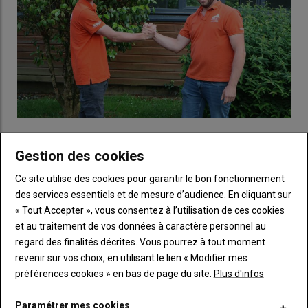
Les boss.
Un duo de choc aux manettes ! Baptiste Moussay,
Gestion des cookies
responsable du Copil, avance main dans la main avec Maxime
Lefoulon, le vice-responsable. Leur mission : coordonner les
Ce site utilise des cookies pour garantir le bon fonctionnement
responsables des différents pôles avec Lola Gobé, animatrice
des services essentiels et de mesure d’audience. En cliquant sur
JA. Lors de Terre en fête, en plus de
« serrer les mains des
« Tout Accepter », vous consentez à l’utilisation de ces cookies
politiciens »
comme s’en amuse Baptiste, ils seront disponibles
et au traitement de vos données à caractère personnel au
pour gérer les imprévus en mobilisant les équipes. Le duo ne
regard des finalités décrites. Vous pourrez à tout moment
laisse pas le choix :
« Il faut venir, c’est la meilleure édition de
revenir sur vos choix, en utilisant le lien « Modifier mes
tous les TEF confondus ! »
préférences cookies » en bas de page du site.
Plus d'infos
Paramétrer mes cookies