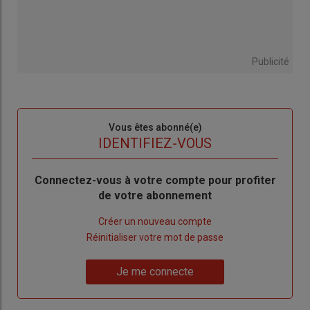
Publicité
Sous-
Vous êtes abonné(e)
titre
TITRE
IDENTIFIEZ-VOUS
Body
Connectez-vous à votre compte pour profiter
de votre abonnement
Lien
Créer un nouveau compte
"Créer
Lien
Réinitialiser votre mot de passe
un
"Réinitialiser
Lien
nouveau
votre
Je me connecte
"Je
compte"
mot
me
de