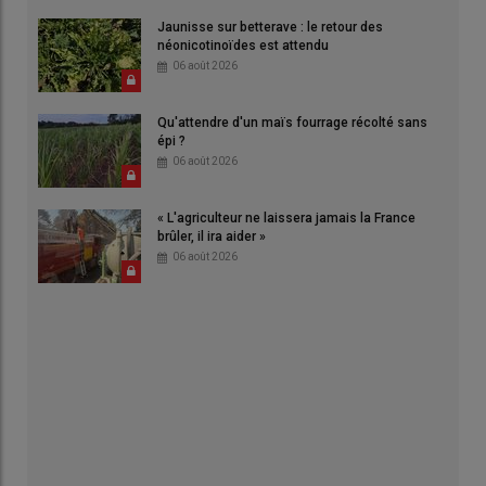
Jaunisse sur betterave : le retour des
néonicotinoïdes est attendu
06 août 2026
Qu'attendre d'un maïs fourrage récolté sans
épi ?
06 août 2026
« L'agriculteur ne laissera jamais la France
brûler, il ira aider »
06 août 2026