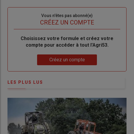
connecte"
passe"
Sous-
Vous n'êtes pas abonné(e)
titre
TITRE
CRÉEZ UN COMPTE
Body
Choisissez votre formule et créez votre
compte pour accéder à tout l'Agri53.
Lien
Créez un compte
LES PLUS LUS