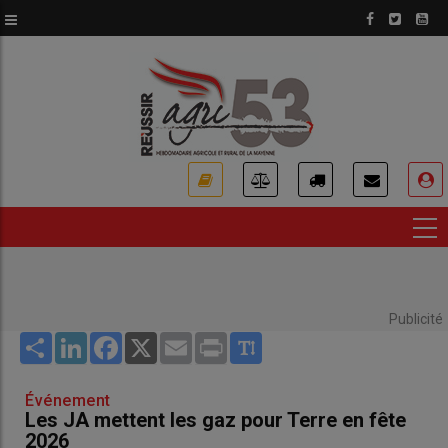
Aller
au
contenu
principal
USER
ACCOUNT
MENU
Publicité
Share
LinkedIn
Facebook
X
Email
Print
Événement
Les JA mettent les gaz pour Terre en fête
2026