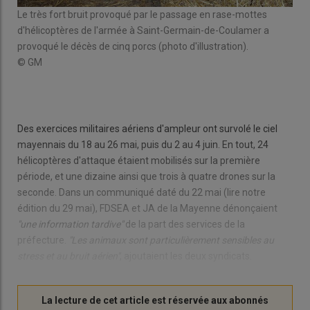
Le très fort bruit provoqué par le passage en rase-mottes
d'hélicoptères de l'armée à Saint-Germain-de-Coulamer a
l à
Les 
provoqué le décès de cinq porcs (photo d'illustration).
très
© GM
© 
Des exercices militaires aériens d'ampleur ont survolé le ciel
mayennais du 18 au 26 mai, puis du 2 au 4 juin. En tout, 24
hélicoptères d'attaque étaient mobilisés sur la première
période, et une dizaine ainsi que trois à quatre drones sur la
seconde. Dans un communiqué daté du 22 mai (lire notre
édition du 29 mai), FDSEA et JA de la Mayenne dénonçaient
"une information tardive"
de la part des services de la
préfecture.
"Les animaux sont particulièrement sensibles au
stress et au bruit aérien"
, ajoutaient les deux syndicats.