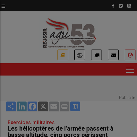
Aller
au
contenu
principal
USER
ACCOUNT
MENU
Publicité
Share
LinkedIn
Facebook
X
Email
Print
Exercices militaires
Les hélicoptères de l'armée passent à
basse altitude, cinq porcs périssent