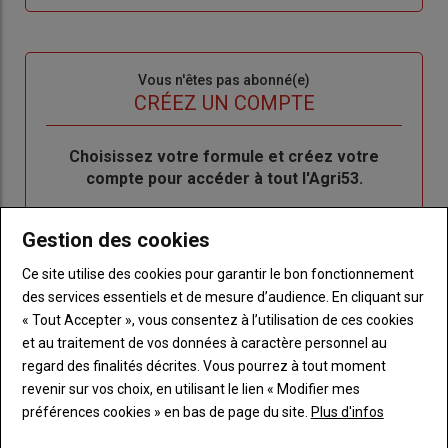
me
de
connecte"
passe"
Sous-
Vous n'êtes pas abonné(e)
titre
TITRE
CRÉEZ UN COMPTE
Body
Choisissez votre formule et créez votre
compte pour accéder à tout l'Agri53.
Lien
Créez un compte
Gestion des cookies
Ce site utilise des cookies pour garantir le bon fonctionnement
des services essentiels et de mesure d’audience. En cliquant sur
LES PLUS LUS
« Tout Accepter », vous consentez à l’utilisation de ces cookies
et au traitement de vos données à caractère personnel au
regard des finalités décrites. Vous pourrez à tout moment
revenir sur vos choix, en utilisant le lien « Modifier mes
préférences cookies » en bas de page du site.
Plus d'infos