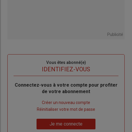
Publicité
Sous-
Vous êtes abonné(e)
titre
TITRE
IDENTIFIEZ-VOUS
Body
Connectez-vous à votre compte pour profiter
de votre abonnement
Lien
Créer un nouveau compte
"Créer
Lien
Réinitialiser votre mot de passe
un
"Réinitialiser
Lien
nouveau
votre
Je me connecte
"Je
compte"
mot