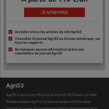
Lien
JE M'ABONNE
Accédez à tous les articles du site Agri53
Liste
à
Consultez le journal Agri53 au format numérique, sur
tous les supports
puce
Ne manquez aucune information grâce aux
newsletters du journal Agri53
Agri53
Agri53.fr est le site officiel de la société FJC Édition qui édite
l’hebdomadaire Agri53. Ce site est dédié à l’information
agricole et rurale, principalement dans le département de la