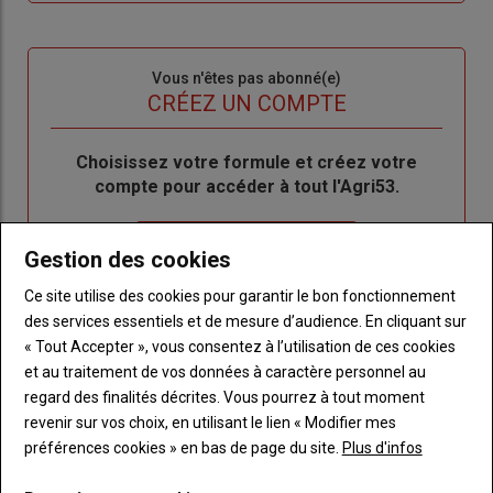
me
de
connecte"
passe"
Sous-
Vous n'êtes pas abonné(e)
titre
TITRE
CRÉEZ UN COMPTE
Body
Choisissez votre formule et créez votre
compte pour accéder à tout l'Agri53.
Lien
Créez un compte
Gestion des cookies
Ce site utilise des cookies pour garantir le bon fonctionnement
des services essentiels et de mesure d’audience. En cliquant sur
LES PLUS LUS
« Tout Accepter », vous consentez à l’utilisation de ces cookies
et au traitement de vos données à caractère personnel au
regard des finalités décrites. Vous pourrez à tout moment
revenir sur vos choix, en utilisant le lien « Modifier mes
préférences cookies » en bas de page du site.
Plus d'infos