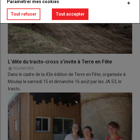
Paramétrer mes cookies
Tout refuser
Tout accepter
L'élite du tracto-cross s'invite à Terre en Fête
30 juillet 2026
Dans le cadre de la 43e édition de Terre en Fête, organisée à
Moulay le samedi 15 et dimanche 16 août par les JA 53, le
tracto…