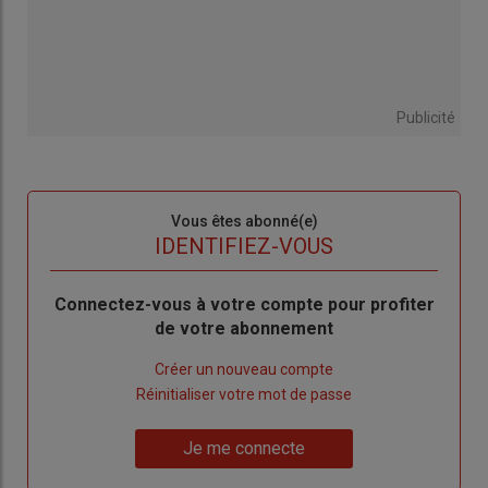
Publicité
Sous-
Vous êtes abonné(e)
titre
TITRE
IDENTIFIEZ-VOUS
Body
Connectez-vous à votre compte pour profiter
de votre abonnement
Lien
Créer un nouveau compte
"Créer
Lien
Réinitialiser votre mot de passe
un
"Réinitialiser
Lien
nouveau
votre
Je me connecte
"Je
compte"
mot