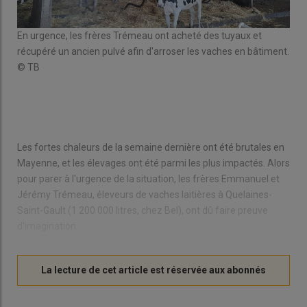
de
Emm
© T
En urgence, les frères Trémeau ont acheté des tuyaux et
récupéré un ancien pulvé afin d'arroser les vaches en bâtiment.
© TB
Les fortes chaleurs de la semaine dernière ont été brutales en
Mayenne, et les élevages ont été parmi les plus impactés. Alors
pour parer à l'urgence de la situation, les frères Emmanuel et
Jérémy Trémeau, éleveurs de vaches laitières à Quelaines-
Saint-Gault (1 200 000 litres, chez Bel), ont dû faire preuve
d'imagination.