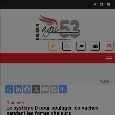
Aller
au
contenu
principal
USER
ACCOUNT
MENU
Publicité
Share
LinkedIn
Facebook
X
Email
Print
Canicule
Le système D pour soulager les vaches
pendant les fortes chaleurs