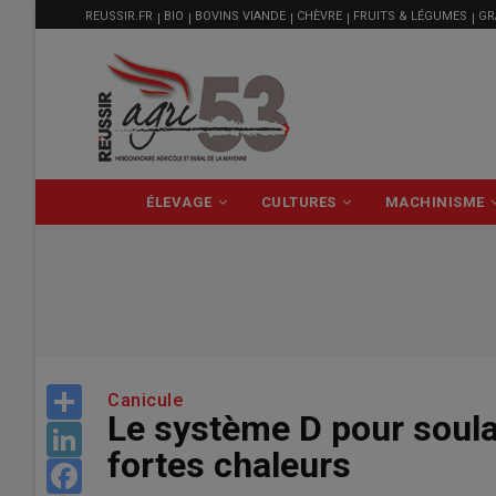
MENU
Aller
REUSSIR.FR
BIO
BOVINS VIANDE
CHÈVRE
FRUITS & LÉGUMES
GR
FILIÈRE
au
contenu
principal
NAVIGATION
ÉLEVAGE
CULTURES
MACHINISME
PRINCIPALE
Share
Canicule
Le système D pour soula
LinkedIn
fortes chaleurs
Facebook