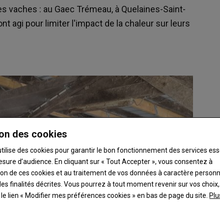
les vaches : au Gaec Trémeau, à Quelaines-Saint-
 agi pour limiter l'impact de la chaleur sur leurs
on des cookies
utilise des cookies pour garantir le bon fonctionnement des services ess
esure d’audience. En cliquant sur « Tout Accepter », vous consentez à
ation de ces cookies et au traitement de vos données à caractère person
es finalités décrites. Vous pourrez à tout moment revenir sur vos choix,
t le lien « Modifier mes préférences cookies » en bas de page du site.
Plu