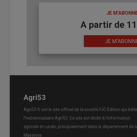
TITRE
JE M'ABONN
Body
A partir de 1
Lien
JE M'ABONN
Agri53
Agri53.fr est le site officiel de la société FJC Édition qui édit
l’hebdomadaire Agri53. Ce site est dédié à l’information
agricole et rurale, principalement dans le département de l
Mayenne.