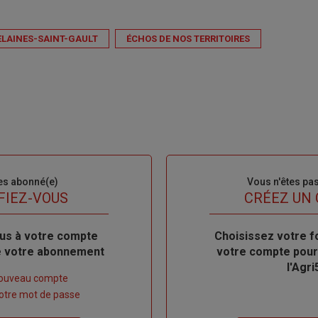
LAINES-SAINT-GAULT
ÉCHOS DE NOS TERRITOIRES
es abonné(e)
Sous-
Vous n'êtes pa
titre
FIEZ-VOUS
TITRE
CRÉEZ UN
us à votre compte
Body
Choisissez votre f
de votre abonnement
votre compte pour
l'Agri
nouveau compte
 votre mot de passe