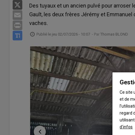
X
Des tuyaux et un ancien pulvé pour arroser 
Gault, les deux frères Jérémy et Emmanuel ont
Email
vaches.
Print
Publié le
jeu 02/07/2026 - 10:07
- Par
Thomas BLOND
Gesti
Ce site 
et de m
l’utilis
regard d
utilisan
d'infos