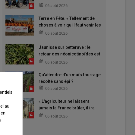
06 août 2026
Terre en Fête. « Tellement de
choses à voir qu'il faut venir les
deux jours »
06 août 2026
Jaunisse sur betterave : le
retour des néonicotinoïdes est
attendu
06 août 2026
Qu'attendre d'un maïs fourrage
récolté sans épi ?
06 août 2026
entiels
« L'agriculteur ne laissera
nel au
jamais la France brûler, il ira
 en
aider »
06 août 2026
s