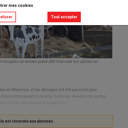
trer mes cookies
refuser
Tout accepter
Emmanue
© TB
 récupéré un ancien pulvé afin d'arroser les vaches en
ales en Mayenne, et les élevages ont été parmi les plus
, les frères Emmanuel et Jérémy Trémeau, éleveurs de vaches
Bel), ont dû faire preuve d'imagination.