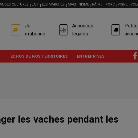
ANDES CULTURES
LAIT
LES MARCHÉS
MACHINISME
PÂTRE
PORC
VIGNE
VOL
USER
Je
Annonces
Petit
ACCOUNT
MENU
m'abonne
légales
annon
ÉCHOS DE NOS TERRITOIRES
ENTREPRISES
ger les vaches pendant les