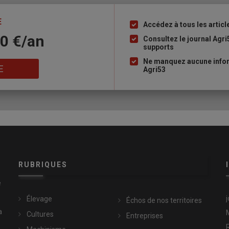
E
Accédez à tous les articl
Liste
10 €/an
à
Consultez le journal Agri
supports
puce
Ne manquez aucune infor
E
Agri53
RUBRIQUES
e
Élevage
Échos de nos territoires
a
Cultures
Entreprises