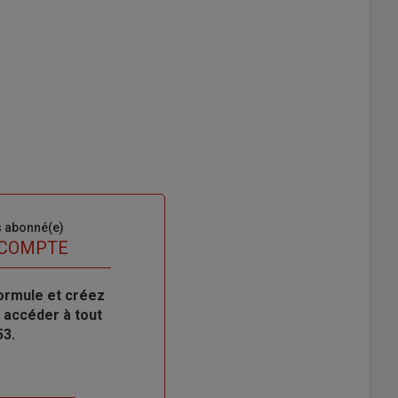
s abonné(e)
 COMPTE
ormule et créez
 accéder à tout
53.