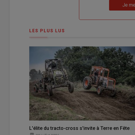
Lien
nouveau
votre
Je me
"Je
compte"
mot
me
de
connecte"
passe"
LES PLUS LUS
L'élite du tracto-cross s'invite à Terre en Fête