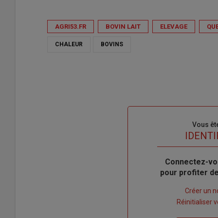
AGRI53.FR
BOVIN LAIT
ELEVAGE
QUE
CHALEUR
BOVINS
Sous-
Vous êt
titre
TITRE
IDENTI
Body
Connectez-vo
pour profiter 
Lien
Créer un 
"Créer
Lien
Réinitialiser
un
"Réinitialiser