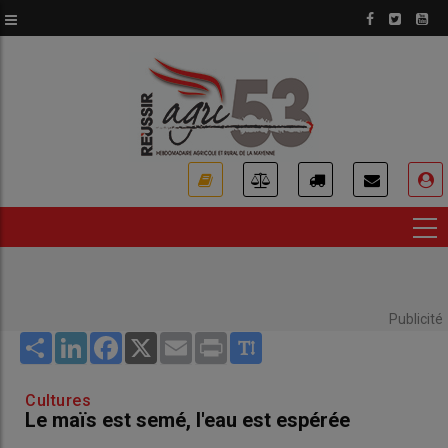
Aller
au
contenu
principal
USER
ACCOUNT
MENU
Publicité
Share
LinkedIn
Facebook
X
Email
Print
Cultures
Le maïs est semé, l'eau est espérée