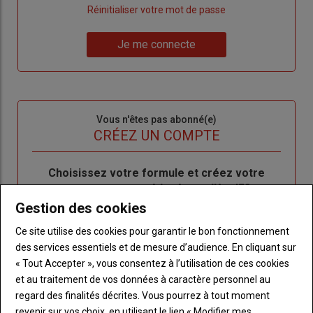
"Créer
Lien
Réinitialiser votre mot de passe
un
"Réinitialiser
Lien
nouveau
votre
Je me connecte
"Je
compte"
mot
me
de
connecte"
passe"
Sous-
Vous n'êtes pas abonné(e)
titre
TITRE
CRÉEZ UN COMPTE
Body
Choisissez votre formule et créez votre
compte pour accéder à tout l'Agri53.
Gestion des cookies
Lien
Créez un compte
Ce site utilise des cookies pour garantir le bon fonctionnement
des services essentiels et de mesure d’audience. En cliquant sur
« Tout Accepter », vous consentez à l’utilisation de ces cookies
LES PLUS LUS
et au traitement de vos données à caractère personnel au
regard des finalités décrites. Vous pourrez à tout moment
revenir sur vos choix, en utilisant le lien « Modifier mes