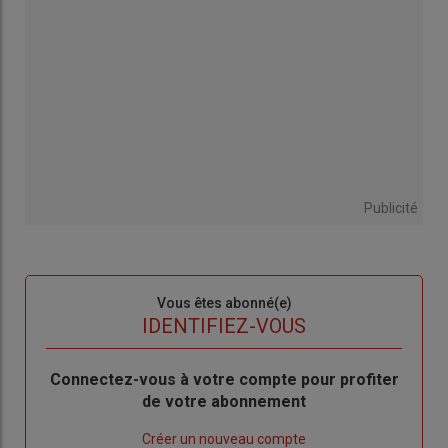
Publicité
Sous-
Vous êtes abonné(e)
titre
TITRE
IDENTIFIEZ-VOUS
Body
Connectez-vous à votre compte pour profiter
de votre abonnement
Lien
Créer un nouveau compte