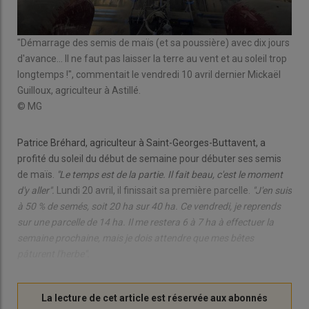
"Démarrage des semis de maïs (et sa poussière) avec dix jours
"Me
rs
d'avance... Il ne faut pas laisser la terre au vent et au soleil trop
Mic
longtemps !", commentait le vendredi 10 avril dernier Mickaël
apr
Guilloux, agriculteur à Astillé.
© 
© MG
Patrice Bréhard, agriculteur à Saint-Georges-Buttavent, a
profité du soleil du début de semaine pour débuter ses semis
de maïs.
"Le temps est de la partie. Il fait beau, c'est le moment
d'y aller".
Lundi 20 avril, il finissait sa première parcelle.
"J'en suis
à 50 % de semés, soit 20 ha sur 40 ha. Ce vendredi, je reprends
sur une parcelle de 14 ha. Il me restera 6 à 7 ha à effectuer la
semaine prochaine, mais je dois attendre que mes bêtes
pâturent l'herbe".