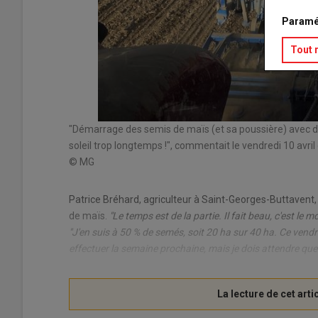
Paramé
Tout 
zaine de jours
"Démarrage des semis de maïs (et sa poussière) avec dix j
soleil trop longtemps !", commentait le vendredi 10 avril d
© MG
Patrice Bréhard, agriculteur à Saint-Georges-Buttavent,
de maïs.
"Le temps est de la partie. Il fait beau, c'est le m
"J'en suis à 50 % de semés, soit 20 ha sur 40 ha. Ce vendre
effectuer la semaine prochaine, mais je dois attendre que