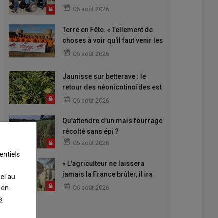
06 août 2026
Terre en Fête. « Tellement de
choses à voir qu'il faut venir les
deux jours »
06 août 2026
Jaunisse sur betterave : le
retour des néonicotinoïdes est
attendu
06 août 2026
Qu'attendre d'un maïs fourrage
récolté sans épi ?
06 août 2026
entiels
« L'agriculteur ne laissera
jamais la France brûler, il ira
nel au
aider »
 en
06 août 2026
s