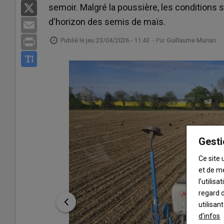
semoir. Malgré la poussière, les conditions 
X
d'horizon des semis de maïs.
Email
Publié le
jeu 23/04/2026 - 11:43
- Par
Guillaume Murian
Print
Gesti
Ce site 
et de m
l’utilis
regard d
utilisan
d'infos