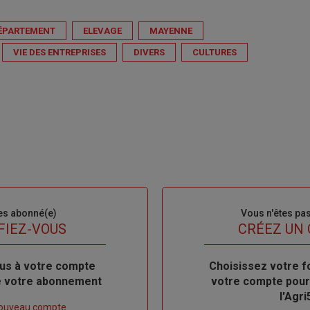
ÉPARTEMENT
ELEVAGE
MAYENNE
VIE DES ENTREPRISES
DIVERS
CULTURES
es abonné(e)
Sous-
Vous n'êtes pa
titre
FIEZ-VOUS
TITRE
CRÉEZ UN
us à votre compte
Body
Choisissez votre f
de votre abonnement
votre compte pour
l'Agri
nouveau compte