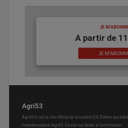
TITRE
JE M'ABONN
Body
A partir de 1
Lien
JE M'ABONN
Agri53
Agri53.fr est le site officiel de la société FJC Édition qui édit
l’hebdomadaire Agri53. Ce site est dédié à l’information