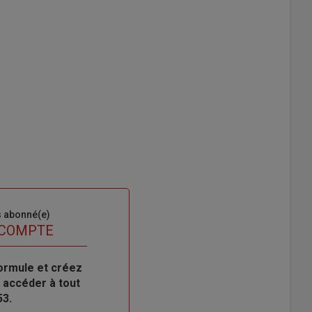
s abonné(e)
 COMPTE
ormule et créez
 accéder à tout
53.