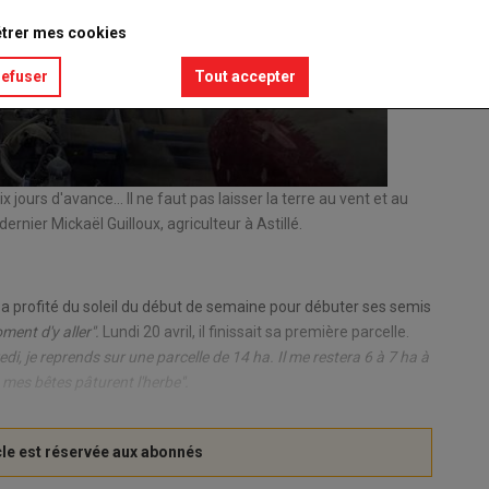
trer mes cookies
refuser
Tout accepter
ours d'avance... Il ne faut pas laisser la terre au vent et au
"Mes maï
ernier Mickaël Guilloux, agriculteur à Astillé.
après le
© MG
 a profité du soleil du début de semaine pour débuter ses semis
oment d'y aller".
Lundi 20 avril, il finissait sa première parcelle.
di, je reprends sur une parcelle de 14 ha. Il me restera 6 à 7 ha à
 mes bêtes pâturent l'herbe".