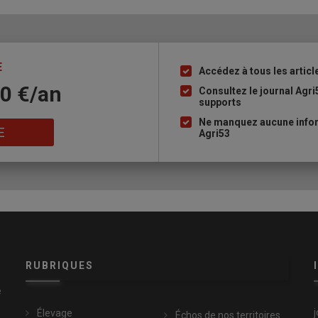
E
Accédez à tous les articl
Liste
10 €/an
à
Consultez le journal Agri
supports
puce
Ne manquez aucune infor
E
Agri53
RUBRIQUES
e
Élevage
Échos de nos territoires