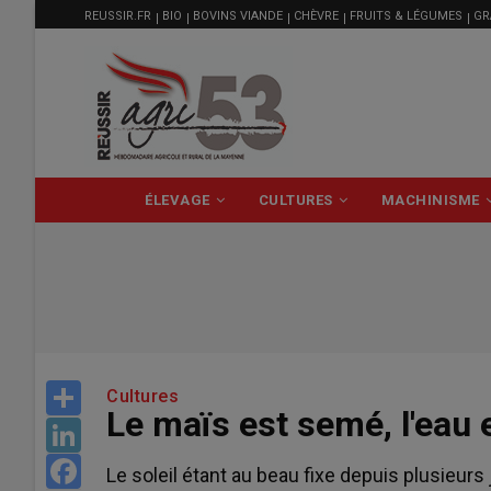
MENU
Aller
REUSSIR.FR
BIO
BOVINS VIANDE
CHÈVRE
FRUITS & LÉGUMES
GR
FILIÈRE
au
contenu
principal
NAVIGATION
ÉLEVAGE
CULTURES
MACHINISME
PRINCIPALE
Share
Cultures
Le maïs est semé, l'eau 
LinkedIn
Facebook
Le soleil étant au beau fixe depuis plusieurs 