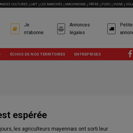
ANDES CULTURES
LAIT
LES MARCHÉS
MACHINISME
PÂTRE
PORC
VIGNE
VOL
USER
Je
Annonces
Petit
ACCOUNT
MENU
m'abonne
légales
annon
ÉCHOS DE NOS TERRITOIRES
ENTREPRISES
est espérée
jours, les agriculteurs mayennais ont sorti leur