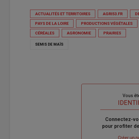
ACTUALITÉS ET TERRITOIRES
AGRI53.FR
D
PAYS DE LA LOIRE
PRODUCTIONS VÉGÉTALES
CÉRÉALES
AGRONOMIE
PRAIRIES
SEMIS DE MAÏS
Sous-
Vous êt
titre
TITRE
IDENTI
Body
Connectez-vo
pour profiter 
Lien
Créer un 