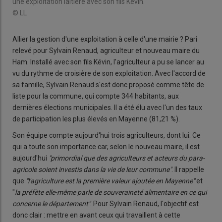
une exploitation laitière avec son fils Kévin.
© LL
Allier la gestion d'une exploitation à celle d'une mairie ? Pari
relevé pour Sylvain Renaud, agriculteur et nouveau maire du
Ham. Installé avec son fils Kévin, l'agriculteur a pu se lancer au
vu du rythme de croisière de son exploitation. Avec l'accord de
sa famille, Sylvain Renaud s'est donc proposé comme tête de
liste pour la commune, qui compte 344 habitants, aux
dernières élections municipales. Il a été élu avec l'un des taux
de participation les plus élevés en Mayenne (81,21 %).
Son équipe compte aujourd'hui trois agriculteurs, dont lui. Ce
qui a toute son importance car, selon le nouveau maire, il est
aujourd'hui
"primordial que des agriculteurs et acteurs du para-
agricole soient investis dans la vie de leur commune"
. Il rappelle
que
"l'agriculture est la première valeur ajoutée en Mayenne"
et
"
la préfète elle-même parle de souveraineté alimentaire en ce qui
concerne le département"
. Pour Sylvain Renaud, l'objectif est
donc clair : mettre en avant ceux qui travaillent à cette