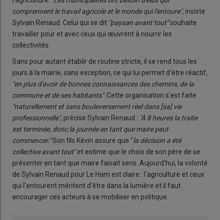
l'agriculture.
"Les municipalités ont besoin d'élus qui
comprennent le travail agricole et le monde qui l'entoure"
, insiste
Sylvain Renaud. Celui qui se dit
"paysan avant tout"
souhaite
travailler pour et avec ceux qui œuvrent à nourrir les
collectivités.
Sans pour autant établir de routine stricte, il se rend tous les
jours à la mairie, sans exception, ce qui lui permet d'être réactif,
"en plus d'avoir de bonnes connaissances des chemins, de la
commune et de ses habitants"
. Cette organisation s'est faite
"naturellement et sans bouleversement réel dans [sa] vie
professionnelle"
, précise Sylvain Renaud :
"À 8 heures la traite
est terminée, donc la journée en tant que maire peut
commencer."
Son fils Kévin assure que "
la décision a été
collective avant tout"
et estime que le choix de son père de se
présenter en tant que maire faisait sens. Aujourd'hui, la volonté
de Sylvain Renaud pour Le Ham est claire : l'agriculture et ceux
qui l'entourent méritent d'être dans la lumière et il faut
encourager ces acteurs à se mobiliser en politique.