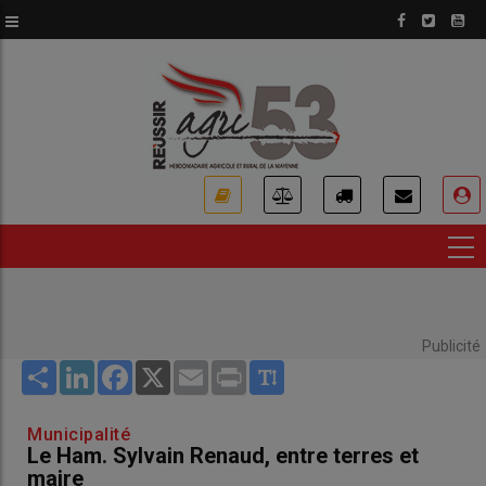
Aller
au
contenu
principal
USER
ACCOUNT
MENU
Publicité
Share
LinkedIn
Facebook
X
Email
Print
Municipalité
Le Ham. Sylvain Renaud, entre terres et
maire