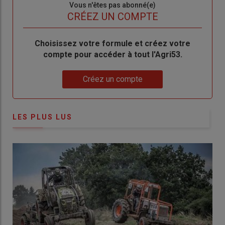
Sous-
Vous n'êtes pas abonné(e)
titre
TITRE
CRÉEZ UN COMPTE
Body
Choisissez votre formule et créez votre
compte pour accéder à tout l'Agri53.
Lien
Créez un compte
LES PLUS LUS