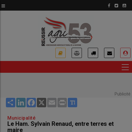
Aller
au
contenu
principal
USER
ACCOUNT
MENU
Publicité
Share
LinkedIn
Facebook
X
Email
Print
Municipalité
Le Ham. Sylvain Renaud, entre terres et
maire