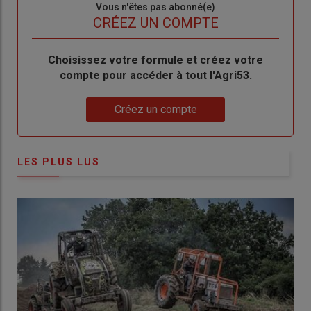
Sous-
Vous n'êtes pas abonné(e)
titre
TITRE
CRÉEZ UN COMPTE
Body
Choisissez votre formule et créez votre
compte pour accéder à tout l'Agri53.
Lien
Créez un compte
LES PLUS LUS