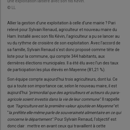
une exploitation laitière avec son fils Kévin.
© LL
Allier la gestion d'une exploitation à celle d'une mairie ? Pari
relevé pour Sylvain Renaud, agriculteur et nouveau maire du
Ham. Installé avec son fils Kévin, l'agriculteur a pu se lancer au
vu du rythme de croisière de son exploitation. Avec l'accord de
sa famille, Sylvain Renaud s'est donc proposé comme tête de
liste pour la commune, qui compte 344 habitants, aux
dernières élections municipales. Il a été élu avec l'un des taux
de participation les plus élevés en Mayenne (81,21 %).
Son équipe compte aujourd'hui trois agriculteurs, dont lui. Ce
qui a toute son importance car, selon le nouveau maire, il est
aujourd'hui
"primordial que des agriculteurs et acteurs du para-
agricole soient investis dans la vie de leur commune"
. Il rappelle
que
"l'agriculture est la première valeur ajoutée en Mayenne"
et
"
la préfète elle-même parle de souveraineté alimentaire en ce qui
concerne le département"
. Pour Sylvain Renaud, l'objectif est
donc clair : mettre en avant ceux qui travaillent à cette