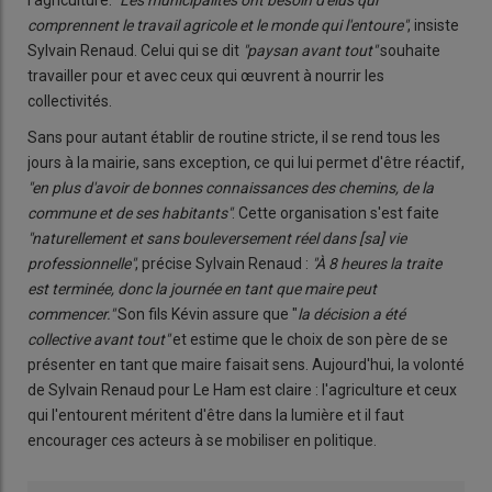
l'agriculture.
"Les municipalités ont besoin d'élus qui
comprennent le travail agricole et le monde qui l'entoure"
, insiste
Sylvain Renaud. Celui qui se dit
"paysan avant tout"
souhaite
travailler pour et avec ceux qui œuvrent à nourrir les
collectivités.
Sans pour autant établir de routine stricte, il se rend tous les
jours à la mairie, sans exception, ce qui lui permet d'être réactif,
"en plus d'avoir de bonnes connaissances des chemins, de la
commune et de ses habitants"
. Cette organisation s'est faite
"naturellement et sans bouleversement réel dans [sa] vie
professionnelle"
, précise Sylvain Renaud :
"À 8 heures la traite
est terminée, donc la journée en tant que maire peut
commencer."
Son fils Kévin assure que "
la décision a été
collective avant tout"
et estime que le choix de son père de se
présenter en tant que maire faisait sens. Aujourd'hui, la volonté
de Sylvain Renaud pour Le Ham est claire : l'agriculture et ceux
qui l'entourent méritent d'être dans la lumière et il faut
encourager ces acteurs à se mobiliser en politique.