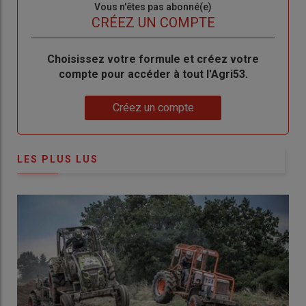
Sous-
Vous n'êtes pas abonné(e)
titre
TITRE
CRÉEZ UN COMPTE
Body
Choisissez votre formule et créez votre
compte pour accéder à tout l'Agri53.
Lien
Créez un compte
LES PLUS LUS