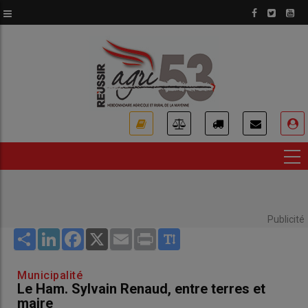
Aller
au
contenu
principal
USER
ACCOUNT
MENU
Publicité
Share
LinkedIn
Facebook
X
Email
Print
Municipalité
Le Ham. Sylvain Renaud, entre terres et
maire