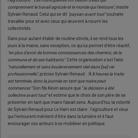
l'agriculture.
"Les municipalités ont besoin d'élus qui
comprennent le travail agricole et le monde qui l'entoure"
, insiste
Sylvain Renaud. Celui qui se dit
"paysan avant tout"
souhaite
travailler pour et avec ceux qui œuvrent à nourrir les
collectivités.
Sans pour autant établir de routine stricte, il se rend tous les
jours à la mairie, sans exception, ce qui lui permet d'être réactif,
"en plus d'avoir de bonnes connaissances des chemins, de la
commune et de ses habitants"
. Cette organisation s'est faite
"naturellement et sans bouleversement réel dans [sa] vie
professionnelle"
, précise Sylvain Renaud :
"À 8 heures la traite
est terminée, donc la journée en tant que maire peut
commencer."
Son fils Kévin assure que "
la décision a été
collective avant tout"
et estime que le choix de son père de se
présenter en tant que maire faisait sens. Aujourd'hui, la volonté
de Sylvain Renaud pour Le Ham est claire : l'agriculture et ceux
qui l'entourent méritent d'être dans la lumière et il faut
encourager ces acteurs à se mobiliser en politique.