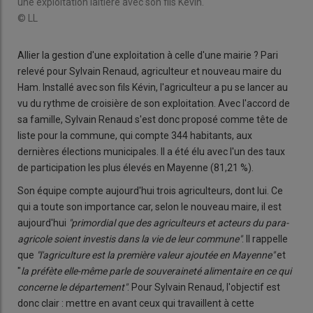
une exploitation laitière avec son fils Kévin.
© LL
Allier la gestion d'une exploitation à celle d'une mairie ? Pari
relevé pour Sylvain Renaud, agriculteur et nouveau maire du
Ham. Installé avec son fils Kévin, l'agriculteur a pu se lancer au
vu du rythme de croisière de son exploitation. Avec l'accord de
sa famille, Sylvain Renaud s'est donc proposé comme tête de
liste pour la commune, qui compte 344 habitants, aux
dernières élections municipales. Il a été élu avec l'un des taux
de participation les plus élevés en Mayenne (81,21 %).
Son équipe compte aujourd'hui trois agriculteurs, dont lui. Ce
qui a toute son importance car, selon le nouveau maire, il est
aujourd'hui
"primordial que des agriculteurs et acteurs du para-
agricole soient investis dans la vie de leur commune"
. Il rappelle
que
"l'agriculture est la première valeur ajoutée en Mayenne"
et
"
la préfète elle-même parle de souveraineté alimentaire en ce qui
concerne le département"
. Pour Sylvain Renaud, l'objectif est
donc clair : mettre en avant ceux qui travaillent à cette