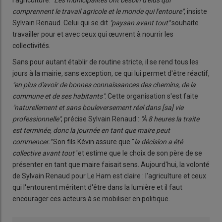
l'agriculture.
"Les municipalités ont besoin d'élus qui
comprennent le travail agricole et le monde qui l'entoure"
, insiste
Sylvain Renaud. Celui qui se dit
"paysan avant tout"
souhaite
travailler pour et avec ceux qui œuvrent à nourrir les
collectivités.
Sans pour autant établir de routine stricte, il se rend tous les
jours à la mairie, sans exception, ce qui lui permet d'être réactif,
"en plus d'avoir de bonnes connaissances des chemins, de la
commune et de ses habitants"
. Cette organisation s'est faite
"naturellement et sans bouleversement réel dans [sa] vie
professionnelle"
, précise Sylvain Renaud :
"À 8 heures la traite
est terminée, donc la journée en tant que maire peut
commencer."
Son fils Kévin assure que "
la décision a été
collective avant tout"
et estime que le choix de son père de se
présenter en tant que maire faisait sens. Aujourd'hui, la volonté
de Sylvain Renaud pour Le Ham est claire : l'agriculture et ceux
qui l'entourent méritent d'être dans la lumière et il faut
encourager ces acteurs à se mobiliser en politique.