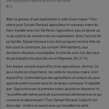
une exploitation laitière avec son fils Kévin.
© LL
Allier la gestion d'une exploitation à celle d'une mairie ? Pari
relevé pour Sylvain Renaud, agriculteur et nouveau maire du
Ham. Installé avec son fils Kévin, l'agriculteur a pu se lancer au
vu du rythme de croisière de son exploitation. Avec l'accord de
sa famille, Sylvain Renaud s'est donc proposé comme tête de
liste pour la commune, qui compte 344 habitants, aux
dernières élections municipales. Il a été élu avec l'un des taux
de participation les plus élevés en Mayenne (81,21 %).
Son équipe compte aujourd'hui trois agriculteurs, dont lui. Ce
qui a toute son importance car, selon le nouveau maire, il est
aujourd'hui
"primordial que des agriculteurs et acteurs du para-
agricole soient investis dans la vie de leur commune"
. Il rappelle
que
"l'agriculture est la première valeur ajoutée en Mayenne"
et
"
la préfète elle-même parle de souveraineté alimentaire en ce qui
concerne le département"
. Pour Sylvain Renaud, l'objectif est
donc clair : mettre en avant ceux qui travaillent à cette