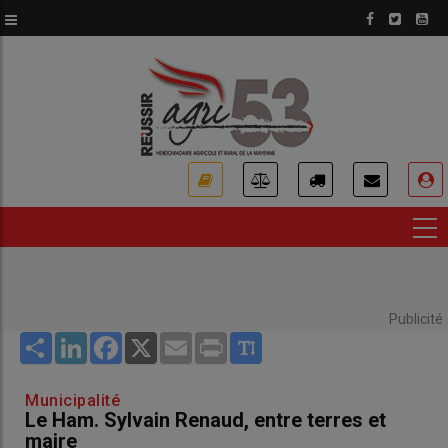
Aller
au
contenu
principal
USER
ACCOUNT
MENU
Publicité
Share
LinkedIn
Facebook
X
Email
Print
Municipalité
Le Ham. Sylvain Renaud, entre terres et
maire