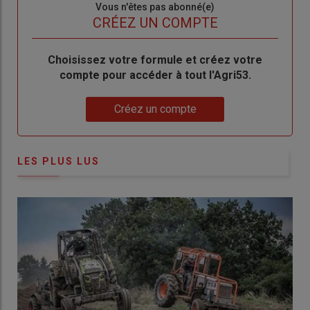
Sous-
Vous n'êtes pas abonné(e)
titre
TITRE
CRÉEZ UN COMPTE
Body
Choisissez votre formule et créez votre
compte pour accéder à tout l'Agri53.
Lien
Créez un compte
LES PLUS LUS