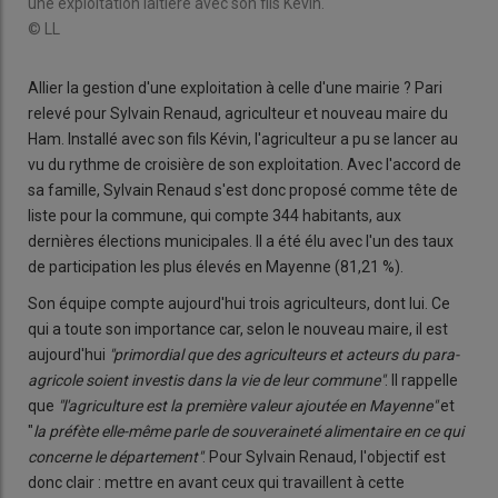
une exploitation laitière avec son fils Kévin.
© LL
Allier la gestion d'une exploitation à celle d'une mairie ? Pari
relevé pour Sylvain Renaud, agriculteur et nouveau maire du
Ham. Installé avec son fils Kévin, l'agriculteur a pu se lancer au
vu du rythme de croisière de son exploitation. Avec l'accord de
sa famille, Sylvain Renaud s'est donc proposé comme tête de
liste pour la commune, qui compte 344 habitants, aux
dernières élections municipales. Il a été élu avec l'un des taux
de participation les plus élevés en Mayenne (81,21 %).
Son équipe compte aujourd'hui trois agriculteurs, dont lui. Ce
qui a toute son importance car, selon le nouveau maire, il est
aujourd'hui
"primordial que des agriculteurs et acteurs du para-
agricole soient investis dans la vie de leur commune"
. Il rappelle
que
"l'agriculture est la première valeur ajoutée en Mayenne"
et
"
la préfète elle-même parle de souveraineté alimentaire en ce qui
concerne le département"
. Pour Sylvain Renaud, l'objectif est
donc clair : mettre en avant ceux qui travaillent à cette