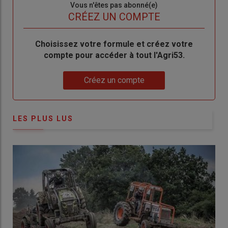
Sous-
Vous n'êtes pas abonné(e)
titre
TITRE
CRÉEZ UN COMPTE
Body
Choisissez votre formule et créez votre
compte pour accéder à tout l'Agri53.
Lien
Créez un compte
LES PLUS LUS