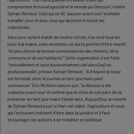
l'agriculture.
"Les municipalités ont besoin d'élus qui
comprennent le travail agricole et le monde qui l'entoure"
, insiste
Sylvain Renaud. Celui qui se dit
"paysan avant tout"
souhaite
travailler pour et avec ceux qui œuvrent à nourrir les
collectivités.
Sans pour autant établir de routine stricte, il se rend tous les
jours à la mairie, sans exception, ce qui lui permet d'être réactif,
"en plus d'avoir de bonnes connaissances des chemins, de la
commune et de ses habitants"
. Cette organisation s'est faite
"naturellement et sans bouleversement réel dans [sa] vie
professionnelle"
, précise Sylvain Renaud :
"À 8 heures la traite
est terminée, donc la journée en tant que maire peut
commencer."
Son fils Kévin assure que "
la décision a été
collective avant tout"
et estime que le choix de son père de se
présenter en tant que maire faisait sens. Aujourd'hui, la volonté
de Sylvain Renaud pour Le Ham est claire : l'agriculture et ceux
qui l'entourent méritent d'être dans la lumière et il faut
encourager ces acteurs à se mobiliser en politique.