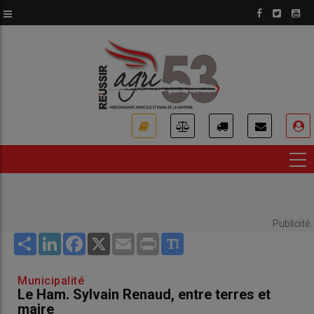
Aller
au
contenu
principal
USER
ACCOUNT
MENU
Publicité
Share
LinkedIn
Facebook
X
Email
Print
Municipalité
Le Ham. Sylvain Renaud, entre terres et
maire