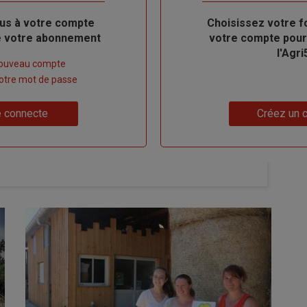
us à votre compte
Body
Choisissez votre f
de votre abonnement
votre compte pour
l'Agri
nouveau compte
 votre mot de passe
Lien
 connecte
Créez un 