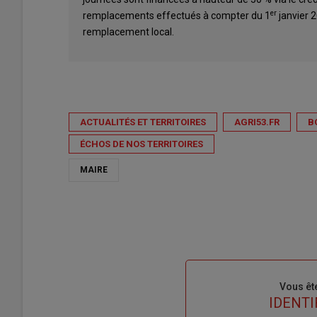
er
remplacements effectués à compter du 1
janvier 2
remplacement local.
ACTUALITÉS ET TERRITOIRES
AGRI53.FR
B
ÉCHOS DE NOS TERRITOIRES
MAIRE
Sous-
Vous êt
titre
TITRE
IDENTI