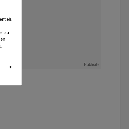
entiels
nel au
 en
s
Publicité