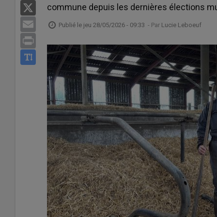
commune depuis les dernières élections mu
X
Email
Publié le
jeu 28/05/2026 - 09:33
- Par
Lucie Leboeuf
Print