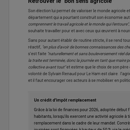
Retrouver le "bon sens agricole"
Son élection lui permet de valoriser le monde agricole e
département qui a pourtant construit son économie auto
comprennent le travail agricole et le monde qui l'entoure"
souhaite travailler pour et avec ceux qui œuvrent à nourrir
Sans pour autant établir de routine stricte, il se rend tou
réactif,
"en plus d'avoir de bonnes connaissances des ch
s'est faite
"naturellement et sans bouleversement réel dan
la traite est terminée, donc la journée en tant que maire
collective avant tout"
et estime que le choix de son père 
volonté de Sylvain Renaud pour Le Ham est claire : l'agri
et il faut encourager ces acteurs à se mobiliser en politi
Un crédit d'impôt remplacement
Grâce à la loi de finances pour 2026, adoptée début
habitants, lorsqu'ils exercent une activité agricole à t
remplacement dans le cadre de leur mandat. Concrèt
journées sont financées à hauteur de 50 % via le cré