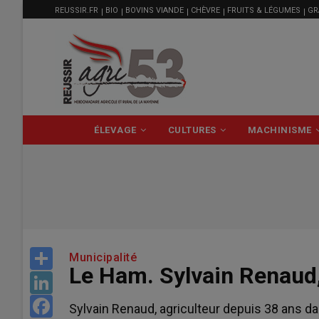
MENU
Aller
REUSSIR.FR
BIO
BOVINS VIANDE
CHÈVRE
FRUITS & LÉGUMES
GR
FILIÈRE
au
contenu
principal
NAVIGATION
ÉLEVAGE
CULTURES
MACHINISME
PRINCIPALE
Share
Municipalité
Le Ham. Sylvain Renaud,
LinkedIn
Facebook
Sylvain Renaud, agriculteur depuis 38 ans dan