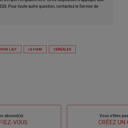
026. Pour toute autre question, contactez le Service de
OVIN LAIT
LE HAM
CÉRÉALES
es abonné(e)
Sous-
Vous n'êtes pa
titre
FIEZ-VOUS
TITRE
CRÉEZ UN