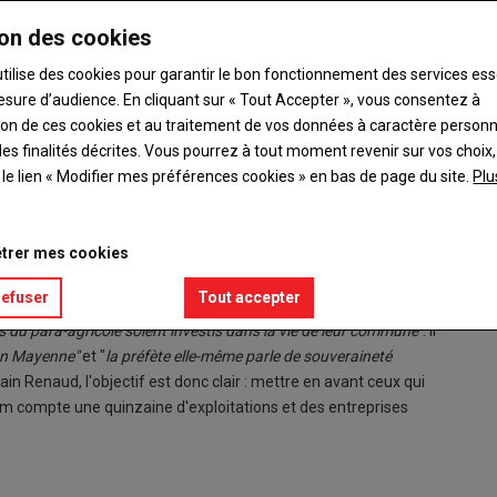
on des cookies
utilise des cookies pour garantir le bon fonctionnement des services ess
e une exploitation laitière avec son fils Kévin.
esure d’audience. En cliquant sur « Tout Accepter », vous consentez à
ation de ces cookies et au traitement de vos données à caractère person
es finalités décrites. Vous pourrez à tout moment revenir sur vos choix,
 ? Pari relevé pour Sylvain Renaud, agriculteur et nouveau maire
t le lien « Modifier mes préférences cookies » en bas de page du site.
Plu
e lancer au vu du rythme de croisière de son exploitation. Avec
osé comme tête de liste pour la commune, qui compte 344
lu avec l'un des taux de participation les plus élevés en
trer mes cookies
refuser
Tout accepter
i. Ce qui a toute son importance car, selon le nouveau maire, il
s du para-agricole soient investis dans la vie de leur commune"
. Il
e en Mayenne"
et "
la préfète elle-même parle de souveraineté
vain Renaud, l'objectif est donc clair : mettre en avant ceux qui
Ham compte une quinzaine d'exploitations et des entreprises