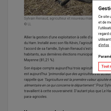
Gesti
Ce site 
Sylvain Renaud, agriculteur et nouveau maire du Ham, gèr
et de m
© LL
l’utilis
regard d
Allier la gestion d'une exploitation à celle d'une mairie
utilisan
du Ham. Installé avec son fils Kévin, l'agriculteur a pu s
d'infos
l'accord de sa famille, Sylvain Renaud s'est donc prop
habitants, aux dernières élections municipales. Il a été é
Paramé
Mayenne (81,21 %).
Tout 
Son équipe compte aujourd'hui trois agriculteurs, dont lu
est aujourd'hui
"primordial que des agriculteurs et acteur
rappelle que
"l'agriculture est la première valeur ajouté
alimentaire en ce qui concerne le département"
. Pour Syl
travaillent à cette souveraineté. D'autant plus que Le 
para-agricoles.