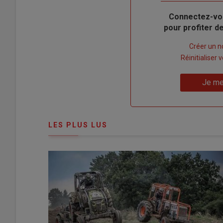
Body
Connectez-vo
pour profiter 
Lien
Créer un 
"Créer
Lien
Réinitialiser
un
"Réinitialiser
Lien
nouveau
votre
Je me
"Je
compte"
mot
me
de
connecte"
passe"
LES PLUS LUS