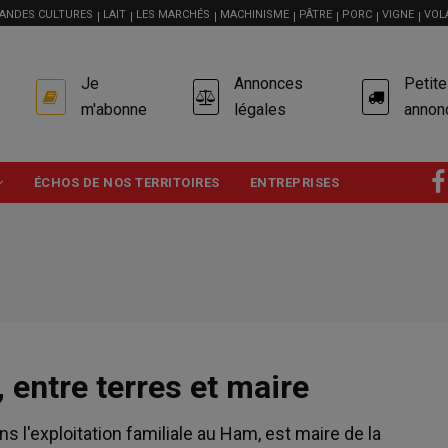
ANDES CULTURES
LAIT
LES MARCHÉS
MACHINISME
PÂTRE
PORC
VIGNE
VOL
USER
Je
Annonces
Petit
ACCOUNT
MENU
m'abonne
légales
annon
ÉCHOS DE NOS TERRITOIRES
ENTREPRISES
 entre terres et maire
s l'exploitation familiale au Ham, est maire de la