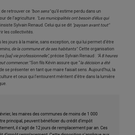
t de retrouver ce
"bon sens"
qu'il estime perdu dans un
ur de l'agriculture.
"Les municipalités ont besoin d'élus qui
, insiste Sylvain Renaud. Celui qui se dit
"paysan avant tout"
 les collectivités.
s les jours à la mairie, sans exception, ce qui lui permet d'être
emins, de la commune et de ses habitants"
. Cette organisation
s [sa] vie professionnelle"
, précise Sylvain Renaud :
"À 8 heures
 peut commencer."
Son fils Kévin assure que "
la décision a été
de se présenter en tant que maire faisait sens. Aujourd'hui, la
culture et ceux qui l'entourent méritent d'être dans la lumière
que.
 février, les maires des communes de moins de 1 000
itre principal, peuvent bénéficier du crédit d'impôt
ement, il s'agit de 12 jours de remplacement par an. Ces
dit d'impôt remplacement. Cette disposition s'applique aux