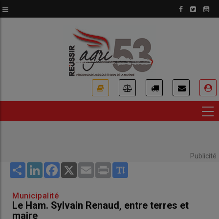
Aller
au
contenu
principal
USER
ACCOUNT
MENU
Publicité
Share
LinkedIn
Facebook
X
Email
Print
Municipalité
Le Ham. Sylvain Renaud, entre terres et
maire