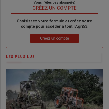
Sous-
Vous n'êtes pas abonné(e)
titre
TITRE
CRÉEZ UN COMPTE
Body
Choisissez votre formule et créez votre
compte pour accéder à tout l'Agri53.
Lien
Créez un compte
LES PLUS LUS