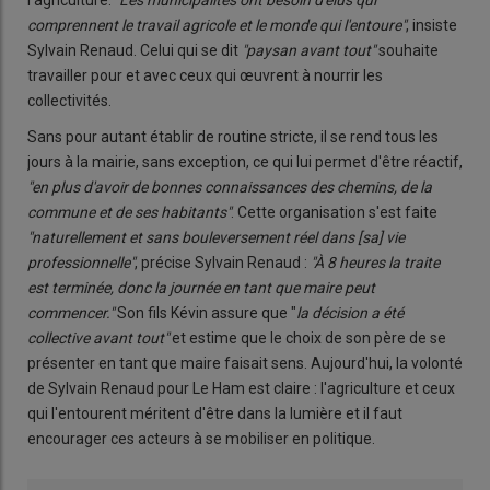
l'agriculture.
"Les municipalités ont besoin d'élus qui
comprennent le travail agricole et le monde qui l'entoure"
, insiste
Sylvain Renaud. Celui qui se dit
"paysan avant tout"
souhaite
travailler pour et avec ceux qui œuvrent à nourrir les
collectivités.
Sans pour autant établir de routine stricte, il se rend tous les
jours à la mairie, sans exception, ce qui lui permet d'être réactif,
"en plus d'avoir de bonnes connaissances des chemins, de la
commune et de ses habitants"
. Cette organisation s'est faite
"naturellement et sans bouleversement réel dans [sa] vie
professionnelle"
, précise Sylvain Renaud :
"À 8 heures la traite
est terminée, donc la journée en tant que maire peut
commencer."
Son fils Kévin assure que "
la décision a été
collective avant tout"
et estime que le choix de son père de se
présenter en tant que maire faisait sens. Aujourd'hui, la volonté
de Sylvain Renaud pour Le Ham est claire : l'agriculture et ceux
qui l'entourent méritent d'être dans la lumière et il faut
encourager ces acteurs à se mobiliser en politique.