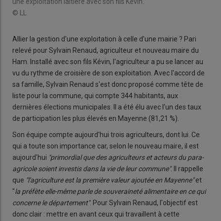
une exploitation laitière avec son fils Kévin.
© LL
Allier la gestion d'une exploitation à celle d'une mairie ? Pari
relevé pour Sylvain Renaud, agriculteur et nouveau maire du
Ham. Installé avec son fils Kévin, l'agriculteur a pu se lancer au
vu du rythme de croisière de son exploitation. Avec l'accord de
sa famille, Sylvain Renaud s'est donc proposé comme tête de
liste pour la commune, qui compte 344 habitants, aux
dernières élections municipales. Il a été élu avec l'un des taux
de participation les plus élevés en Mayenne (81,21 %).
Son équipe compte aujourd'hui trois agriculteurs, dont lui. Ce
qui a toute son importance car, selon le nouveau maire, il est
aujourd'hui
"primordial que des agriculteurs et acteurs du para-
agricole soient investis dans la vie de leur commune"
. Il rappelle
que
"l'agriculture est la première valeur ajoutée en Mayenne"
et
"
la préfète elle-même parle de souveraineté alimentaire en ce qui
concerne le département"
. Pour Sylvain Renaud, l'objectif est
donc clair : mettre en avant ceux qui travaillent à cette