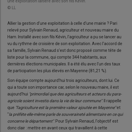
une exploitation laitière avec son fils Kévin.
© LL
Allier la gestion d'une exploitation à celle d'une mairie ? Pari
relevé pour Sylvain Renaud, agriculteur et nouveau maire du
Ham. Installé avec son fils Kévin, l'agriculteur a pu se lancer au
vu du rythme de croisière de son exploitation. Avec l'accord de
sa famille, Sylvain Renaud s'est donc proposé comme tête de
liste pour la commune, qui compte 344 habitants, aux
dernières élections municipales. Il a été élu avec l'un des taux
de participation les plus élevés en Mayenne (81,21 %).
Son équipe compte aujourd'hui trois agriculteurs, dont lui. Ce
qui a toute son importance car, selon le nouveau maire, il est
aujourd'hui
"primordial que des agriculteurs et acteurs du para-
agricole soient investis dans la vie de leur commune"
. Il rappelle
que
"l'agriculture est la première valeur ajoutée en Mayenne"
et
"
la préfète elle-même parle de souveraineté alimentaire en ce qui
concerne le département"
. Pour Sylvain Renaud, l'objectif est
donc clair : mettre en avant ceux qui travaillent à cette