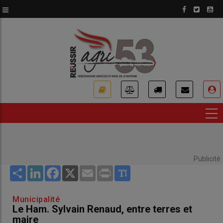
Aller
au
contenu
principal
USER
ACCOUNT
MENU
Publicité
Share
LinkedIn
Facebook
X
Email
Print
Municipalité
Le Ham. Sylvain Renaud, entre terres et
maire