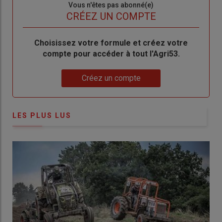
Sous-
Vous n'êtes pas abonné(e)
titre
TITRE
CRÉEZ UN COMPTE
Body
Choisissez votre formule et créez votre
compte pour accéder à tout l'Agri53.
Lien
Créez un compte
LES PLUS LUS