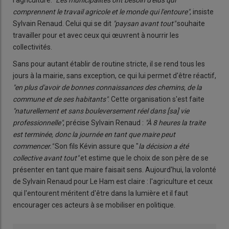
l'agriculture.
"Les municipalités ont besoin d'élus qui
comprennent le travail agricole et le monde qui l'entoure"
, insiste
Sylvain Renaud. Celui qui se dit
"paysan avant tout"
souhaite
travailler pour et avec ceux qui œuvrent à nourrir les
collectivités.
Sans pour autant établir de routine stricte, il se rend tous les
jours à la mairie, sans exception, ce qui lui permet d'être réactif,
"en plus d'avoir de bonnes connaissances des chemins, de la
commune et de ses habitants"
. Cette organisation s'est faite
"naturellement et sans bouleversement réel dans [sa] vie
professionnelle"
, précise Sylvain Renaud :
"À 8 heures la traite
est terminée, donc la journée en tant que maire peut
commencer."
Son fils Kévin assure que "
la décision a été
collective avant tout"
et estime que le choix de son père de se
présenter en tant que maire faisait sens. Aujourd'hui, la volonté
de Sylvain Renaud pour Le Ham est claire : l'agriculture et ceux
qui l'entourent méritent d'être dans la lumière et il faut
encourager ces acteurs à se mobiliser en politique.