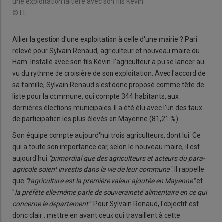
une exploitation laitière avec son fils Kévin.
© LL
Allier la gestion d'une exploitation à celle d'une mairie ? Pari
relevé pour Sylvain Renaud, agriculteur et nouveau maire du
Ham. Installé avec son fils Kévin, l'agriculteur a pu se lancer au
vu du rythme de croisière de son exploitation. Avec l'accord de
sa famille, Sylvain Renaud s'est donc proposé comme tête de
liste pour la commune, qui compte 344 habitants, aux
dernières élections municipales. Il a été élu avec l'un des taux
de participation les plus élevés en Mayenne (81,21 %).
Son équipe compte aujourd'hui trois agriculteurs, dont lui. Ce
qui a toute son importance car, selon le nouveau maire, il est
aujourd'hui
"primordial que des agriculteurs et acteurs du para-
agricole soient investis dans la vie de leur commune"
. Il rappelle
que
"l'agriculture est la première valeur ajoutée en Mayenne"
et
"
la préfète elle-même parle de souveraineté alimentaire en ce qui
concerne le département"
. Pour Sylvain Renaud, l'objectif est
donc clair : mettre en avant ceux qui travaillent à cette