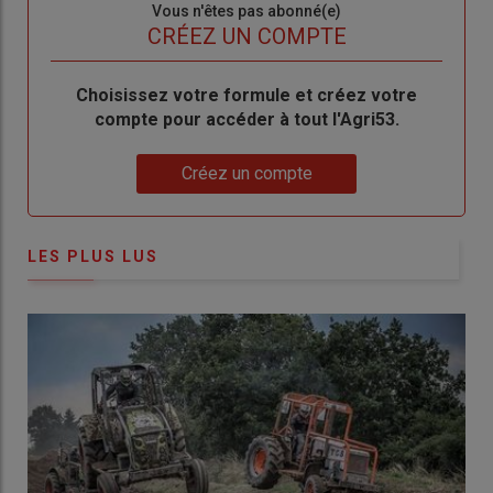
Sous-
Vous n'êtes pas abonné(e)
titre
TITRE
CRÉEZ UN COMPTE
Body
Choisissez votre formule et créez votre
compte pour accéder à tout l'Agri53.
Lien
Créez un compte
LES PLUS LUS