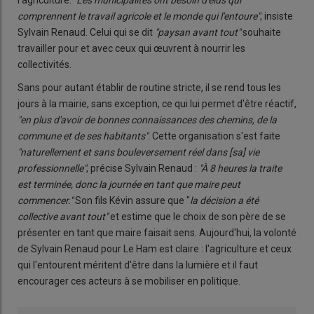
l'agriculture.
"Les municipalités ont besoin d'élus qui
comprennent le travail agricole et le monde qui l'entoure"
, insiste
Sylvain Renaud. Celui qui se dit
"paysan avant tout"
souhaite
travailler pour et avec ceux qui œuvrent à nourrir les
collectivités.
Sans pour autant établir de routine stricte, il se rend tous les
jours à la mairie, sans exception, ce qui lui permet d'être réactif,
"en plus d'avoir de bonnes connaissances des chemins, de la
commune et de ses habitants"
. Cette organisation s'est faite
"naturellement et sans bouleversement réel dans [sa] vie
professionnelle"
, précise Sylvain Renaud :
"À 8 heures la traite
est terminée, donc la journée en tant que maire peut
commencer."
Son fils Kévin assure que "
la décision a été
collective avant tout"
et estime que le choix de son père de se
présenter en tant que maire faisait sens. Aujourd'hui, la volonté
de Sylvain Renaud pour Le Ham est claire : l'agriculture et ceux
qui l'entourent méritent d'être dans la lumière et il faut
encourager ces acteurs à se mobiliser en politique.