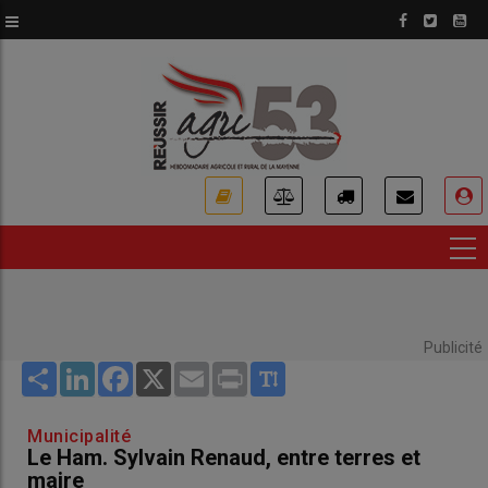
Aller
au
contenu
principal
USER
ACCOUNT
MENU
Publicité
Share
LinkedIn
Facebook
X
Email
Print
Municipalité
Le Ham. Sylvain Renaud, entre terres et
maire