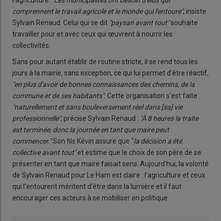
l'agriculture.
"Les municipalités ont besoin d'élus qui
comprennent le travail agricole et le monde qui l'entoure"
, insiste
Sylvain Renaud. Celui qui se dit
"paysan avant tout"
souhaite
travailler pour et avec ceux qui œuvrent à nourrir les
collectivités.
Sans pour autant établir de routine stricte, il se rend tous les
jours à la mairie, sans exception, ce qui lui permet d'être réactif,
"en plus d'avoir de bonnes connaissances des chemins, de la
commune et de ses habitants"
. Cette organisation s'est faite
"naturellement et sans bouleversement réel dans [sa] vie
professionnelle"
, précise Sylvain Renaud :
"À 8 heures la traite
est terminée, donc la journée en tant que maire peut
commencer."
Son fils Kévin assure que "
la décision a été
collective avant tout"
et estime que le choix de son père de se
présenter en tant que maire faisait sens. Aujourd'hui, la volonté
de Sylvain Renaud pour Le Ham est claire : l'agriculture et ceux
qui l'entourent méritent d'être dans la lumière et il faut
encourager ces acteurs à se mobiliser en politique.