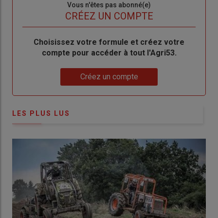
Sous-
Vous n'êtes pas abonné(e)
titre
TITRE
CRÉEZ UN COMPTE
Body
Choisissez votre formule et créez votre
compte pour accéder à tout l'Agri53.
Lien
Créez un compte
LES PLUS LUS