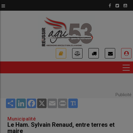
Aller
au
contenu
principal
USER
ACCOUNT
MENU
Publicité
Share
LinkedIn
Facebook
X
Email
Print
Municipalité
Le Ham. Sylvain Renaud, entre terres et
maire