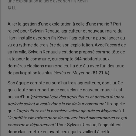
une exploitation laitière avec son fils Kévin.
© LL
Allier la gestion d'une exploitation à celle d'une mairie ? Pari
relevé pour Sylvain Renaud, agriculteur et nouveau maire du
Ham. Installé avec son fils Kévin, l'agriculteur a pu se lancer au
vu du rythme de croisière de son exploitation. Avec l'accord de
sa famille, Sylvain Renaud s'est donc proposé comme tête de
liste pour la commune, qui compte 344 habitants, aux
dernières élections municipales. Il a été élu avec l'un des taux
de participation les plus élevés en Mayenne (81,21 %).
Son équipe compte aujourd'hui trois agriculteurs, dont lui. Ce
qui a toute son importance car, selon le nouveau maire, il est
aujourd'hui
"primordial que des agriculteurs et acteurs du para-
agricole soient investis dans la vie de leur commune"
. Il rappelle
que
"l'agriculture est la première valeur ajoutée en Mayenne"
et
"
la préfète elle-même parle de souveraineté alimentaire en ce qui
concerne le département"
. Pour Sylvain Renaud, l'objectif est
donc clair : mettre en avant ceux qui travaillent à cette