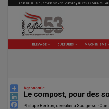
MENU
Aller
REUSSIR.FR
BIO
BOVINS VIANDE
CHÈVRE
FRUITS & LÉGUMES
GR
FILIÈRE
au
contenu
principal
NAVIGATION
ÉLEVAGE
CULTURES
MACHINISME
PRINCIPALE
Share
Agronomie
Le compost, pour des so
LinkedIn
Facebook
Philippe Bertron, céréalier à Soulgé-sur-Oue