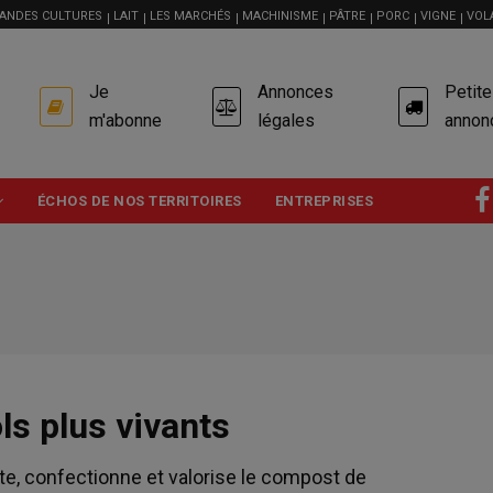
ANDES CULTURES
LAIT
LES MARCHÉS
MACHINISME
PÂTRE
PORC
VIGNE
VOL
USER
Je
Annonces
Petit
ACCOUNT
MENU
m'abonne
légales
annon
ÉCHOS DE NOS TERRITOIRES
ENTREPRISES
ls plus vivants
tte, confectionne et valorise le compost de