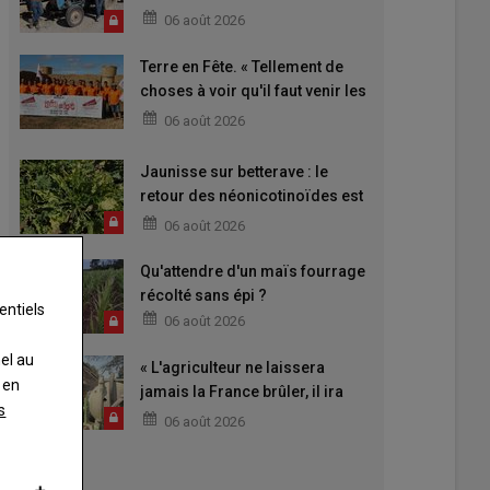
06 août 2026
Terre en Fête. « Tellement de
choses à voir qu'il faut venir les
deux jours »
06 août 2026
Jaunisse sur betterave : le
retour des néonicotinoïdes est
attendu
06 août 2026
Qu'attendre d'un maïs fourrage
récolté sans épi ?
entiels
06 août 2026
nel au
« L'agriculteur ne laissera
 en
jamais la France brûler, il ira
s
aider »
06 août 2026