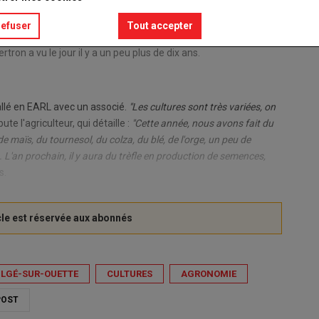
refuser
Tout accepter
on a vu le jour il y a un peu plus de dix ans.
allé en EARL avec un associé.
"Les cultures sont très variées, on
bute l'agriculteur, qui détaille :
"Cette année, nous avons fait du
de maïs, du tournesol, du colza, du blé, de l'orge, un peu de
.. L'an prochain, il y aura du trèfle en production de semences,
s.
LGÉ-SUR-OUETTE
CULTURES
AGRONOMIE
OST