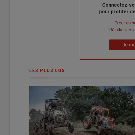
Body
Connectez-vo
pour profiter 
Lien
Créer un 
"Créer
Lien
Réinitialiser
un
"Réinitialiser
Lien
nouveau
votre
Je me
"Je
compte"
mot
me
de
connecte"
passe"
LES PLUS LUS