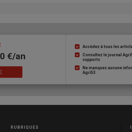
E
Accédez à tous les articl
Liste
10 €/an
à
Consultez le journal Agri
supports
puce
Ne manquez aucune infor
E
Agri53
RUBRIQUES