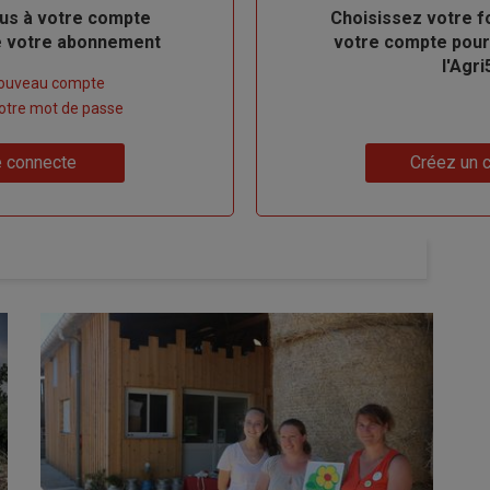
us à votre compte
Body
Choisissez votre f
de votre abonnement
votre compte pour
l'Agri
nouveau compte
 votre mot de passe
Lien
 connecte
Créez un 