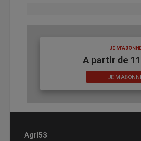
TITRE
JE M'ABONN
Body
A partir de 1
Lien
JE M'ABONN
Agri53