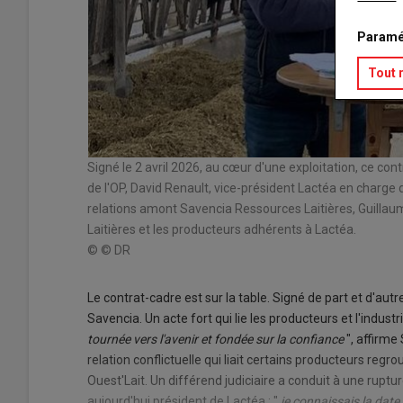
Paramé
Tout 
Signé le 2 avril 2026, au cœur d'une exploitation, ce co
de l'OP, David Renault, vice-président Lactéa en charge 
relations amont Savencia Ressources Laitières, Guilla
Laitières et les producteurs adhérents à Lactéa.
© © DR
Le contrat-cadre est sur la table. Signé de part et d'autr
Savencia. Un acte fort qui lie les producteurs et l'industriel
tournée vers l'avenir et fondée sur la confiance
", affirme
relation conflictuelle qui liait certains producteurs reg
Ouest'Lait. Un différend judiciaire a conduit à une ruptu
aujourd'hui président de Lactéa : "
je connaissais la date