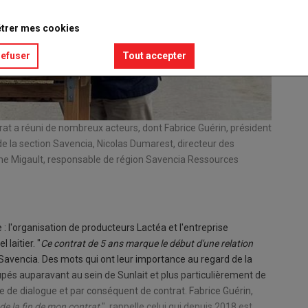
trer mes cookies
refuser
Tout accepter
ntrat a réuni de nombreux acteurs, dont Fabrice Guérin, président
de la section Savencia, Nicolas Dumarest, directeur des
ume Migault, responsable de région Savencia Ressources
e : l'organisation de producteurs Lactéa et l'entreprise
 laitier. "
Ce contrat de 5 ans marque le début d'une relation
 Savencia. Des mots qui ont leur importance au regard de la
roupés auparavant au sein de Sunlait et plus particulièrement de
re de dialogue et par conséquent de contrat. Fabrice Guérin,
 de la fin de mon contrat
", rappelle celui qui depuis 2018 est