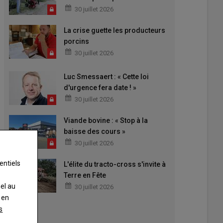
30 juillet 2026
La crise guette les producteurs
porcins
30 juillet 2026
Luc Smessaert : « Cette loi
d'urgence fera date ! »
30 juillet 2026
Viande bovine : « Stop à la
baisse des cours »
30 juillet 2026
entiels
L'élite du tracto-cross s'invite à
Terre en Fête
nel au
30 juillet 2026
 en
s