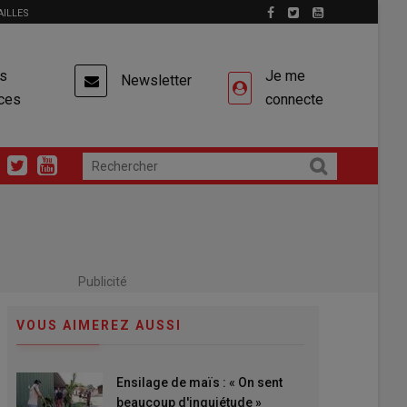
AILLES
es
Je me
Newsletter
ces
connecte
Publicité
VOUS AIMEREZ AUSSI
Ensilage de maïs : « On sent
beaucoup d'inquiétude »