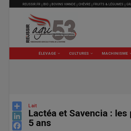
MENU
Aller
REUSSIR.FR
BIO
BOVINS VIANDE
CHÈVRE
FRUITS & LÉGUMES
GR
FILIÈRE
au
contenu
principal
NAVIGATION
ÉLEVAGE
CULTURES
MACHINISME
PRINCIPALE
Share
Lait
Lactéa et Savencia : le
LinkedIn
5 ans
Facebook