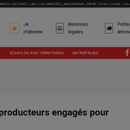
ANDES CULTURES
LAIT
LES MARCHÉS
MACHINISME
PÂTRE
PORC
VIGNE
VOL
USER
Je
Annonces
Petit
ACCOUNT
MENU
m'abonne
légales
annon
ÉCHOS DE NOS TERRITOIRES
ENTREPRISES
s producteurs engagés pour