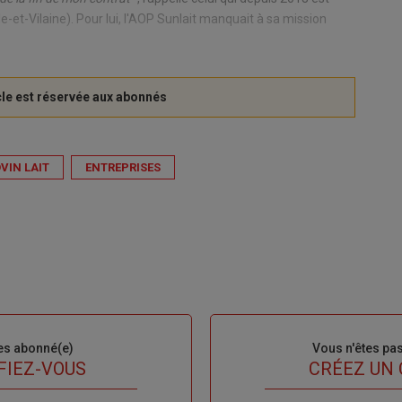
le-et-Vilaine). Pour lui, l'AOP Sunlait manquait à sa mission
VIN LAIT
ENTREPRISES
es abonné(e)
Sous-
Vous n'êtes pa
titre
FIEZ-VOUS
TITRE
CRÉEZ UN