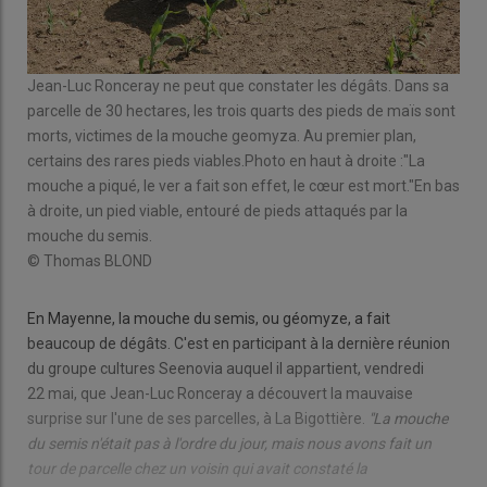
Jean-Luc Ronceray ne peut que constater les dégâts. Dans sa
Jea
parcelle de 30 hectares, les trois quarts des pieds de maïs sont
a pi
morts, victimes de la mouche geomyza. Au premier plan,
© T
certains des rares pieds viables.Photo en haut à droite :"La
mouche a piqué, le ver a fait son effet, le cœur est mort."En bas
à droite, un pied viable, entouré de pieds attaqués par la
mouche du semis.
© Thomas BLOND
En Mayenne, la mouche du semis, ou géomyze, a fait
beaucoup de dégâts. C'est en participant à la dernière réunion
du groupe cultures Seenovia auquel il appartient, vendredi
22 mai, que Jean-Luc Ronceray a découvert la mauvaise
surprise sur l'une de ses parcelles, à La Bigottière.
"La mouche
du semis n'était pas à l'ordre du jour, mais nous avons fait un
tour de parcelle chez un voisin qui avait constaté la