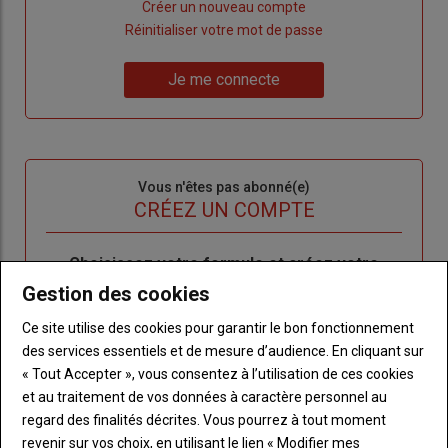
Lien
Créer un nouveau compte
"Créer
Lien
Réinitialiser votre mot de passe
un
"Réinitialiser
Lien
nouveau
votre
Je me connecte
"Je
compte"
mot
me
de
connecte"
passe"
Sous-
Vous n'êtes pas abonné(e)
titre
TITRE
CRÉEZ UN COMPTE
Body
Choisissez votre formule et créez votre
compte pour accéder à tout l'Agri53.
Gestion des cookies
Ce site utilise des cookies pour garantir le bon fonctionnement
Lien
Créez un compte
des services essentiels et de mesure d’audience. En cliquant sur
« Tout Accepter », vous consentez à l’utilisation de ces cookies
et au traitement de vos données à caractère personnel au
LES PLUS LUS
regard des finalités décrites. Vous pourrez à tout moment
revenir sur vos choix, en utilisant le lien « Modifier mes