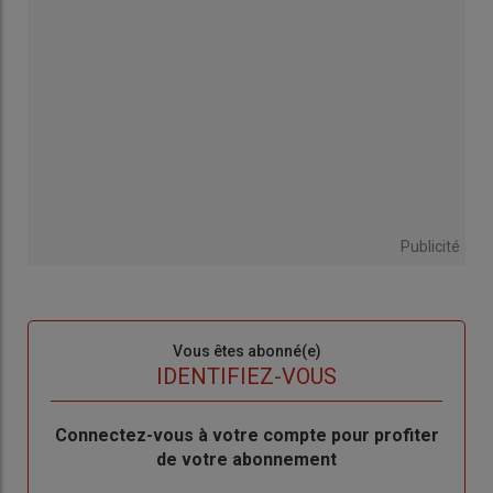
Publicité
Sous-
Vous êtes abonné(e)
titre
TITRE
IDENTIFIEZ-VOUS
Body
Connectez-vous à votre compte pour profiter
de votre abonnement