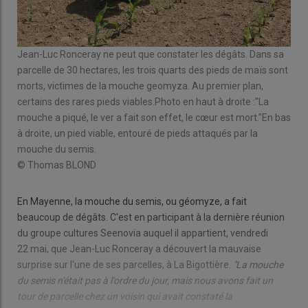
Jean-Luc Ronceray ne peut que constater les dégâts. Dans sa
Jea
parcelle de 30 hectares, les trois quarts des pieds de maïs sont
a pi
morts, victimes de la mouche geomyza. Au premier plan,
© T
certains des rares pieds viables.Photo en haut à droite :"La
mouche a piqué, le ver a fait son effet, le cœur est mort."En bas
à droite, un pied viable, entouré de pieds attaqués par la
mouche du semis.
© Thomas BLOND
En Mayenne, la mouche du semis, ou géomyze, a fait
beaucoup de dégâts. C'est en participant à la dernière réunion
du groupe cultures Seenovia auquel il appartient, vendredi
22 mai, que Jean-Luc Ronceray a découvert la mauvaise
surprise sur l'une de ses parcelles, à La Bigottière.
"La mouche
du semis n'était pas à l'ordre du jour, mais nous avons fait un
tour de parcelle chez un voisin qui avait constaté la