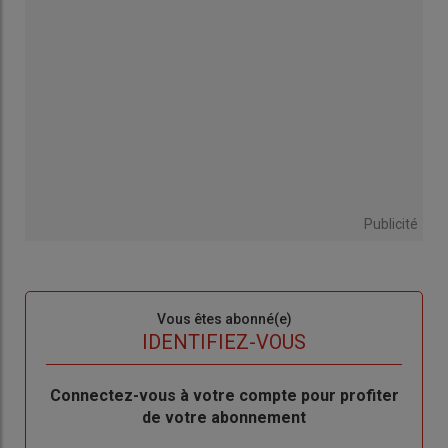
Publicité
Sous-
Vous êtes abonné(e)
titre
TITRE
IDENTIFIEZ-VOUS
Body
Connectez-vous à votre compte pour profiter
de votre abonnement