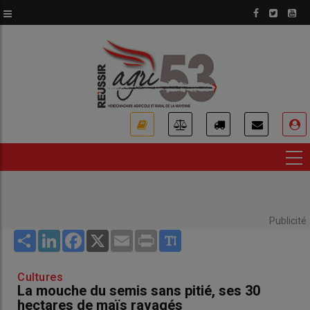
Aller
au
contenu
principal
USER
ACCOUNT
MENU
Publicité
Share
LinkedIn
Facebook
X
Email
Print
Cultures
La mouche du semis sans pitié, ses 30
hectares de maïs ravagés