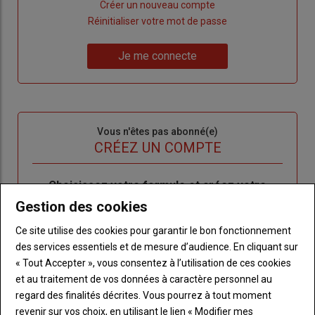
Lien
Créer un nouveau compte
"Créer
Lien
Réinitialiser votre mot de passe
un
"Réinitialiser
Lien
nouveau
votre
Je me connecte
"Je
compte"
mot
me
de
connecte"
passe"
Sous-
Vous n'êtes pas abonné(e)
titre
TITRE
CRÉEZ UN COMPTE
Body
Choisissez votre formule et créez votre
compte pour accéder à tout l'Agri53.
Gestion des cookies
Ce site utilise des cookies pour garantir le bon fonctionnement
Lien
Créez un compte
des services essentiels et de mesure d’audience. En cliquant sur
« Tout Accepter », vous consentez à l’utilisation de ces cookies
et au traitement de vos données à caractère personnel au
LES PLUS LUS
regard des finalités décrites. Vous pourrez à tout moment
revenir sur vos choix, en utilisant le lien « Modifier mes