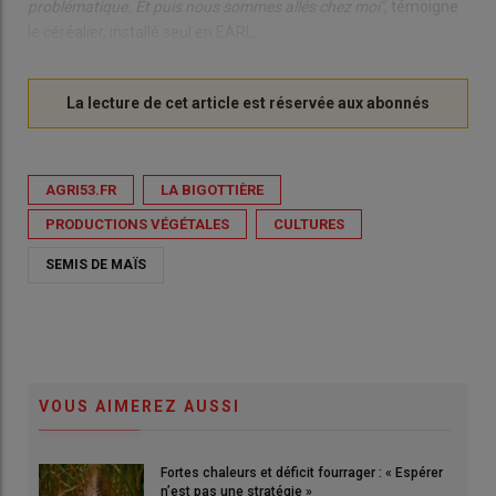
problématique. Et puis nous sommes allés chez moi"
, témoigne
le céréalier, installé seul en EARL.
AGRI53.FR
LA BIGOTTIÈRE
PRODUCTIONS VÉGÉTALES
CULTURES
SEMIS DE MAÏS
VOUS AIMEREZ AUSSI
Fortes chaleurs et déficit fourrager : « Espérer
n’est pas une stratégie »