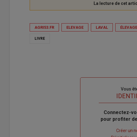
AGRI53.FR
ELEVAGE
LAVAL
ÉLEVAG
LIVRE
Sous-
Vous êt
titre
TITRE
IDENTI
Body
Connectez-vo
pour profiter 
Lien
Créer un 