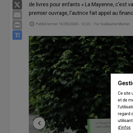
de livres pour enfants « La Mayenne, c'est 
X
premier ouvrage, l'autrice fait appel au finan
Email
Publié le
mer 13/05/2026 - 12:23
- Par
Guillaume Murian
Print
Gesti
Ce site 
et de m
l’utilis
regard d
utilisan
d'infos