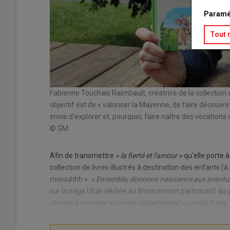
Paramé
Tout 
e sa créatrice.
Fabienne Touchais Raimbault, créatrice de la collectio
objectif est de « valoriser la Mayenne, de faire découvri
envie d'explorer et, pourquoi, faire naître des vocations 
© GM
Afin de transmettre
« la fierté et l'amour »
qu'elle porte 
collection de livres illustrés à destination des enfants (
mieuuhhh ».
« Ensemble, donnons naissance aux aventu
sur la page Ulule dédiée au financement participatif du
choses à raconter sur notre département »
, confie-t-elle.