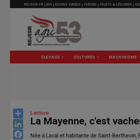
MENU
Aller
REUSSIR.FR
BIO
BOVINS VIANDE
CHÈVRE
FRUITS & LÉGUMES
GR
FILIÈRE
au
contenu
principal
NAVIGATION
ÉLEVAGE
CULTURES
MACHINISME
PRINCIPALE
Share
Lecture
La Mayenne, c'est vach
LinkedIn
Facebook
Née à Laval et habitante de Saint-Berthevin,