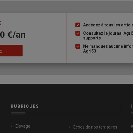
E
Accédez à tous les articl
Liste
10 €/an
à
Consultez le journal Agri
supports
puce
Ne manquez aucune infor
E
Agri53
RUBRIQUES
e
Élevage
Échos de nos territoires