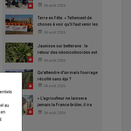
06 août 2026
Terre en Fête. « Tellement de
choses à voir qu'il faut venir les
deux jours »
06 août 2026
Jaunisse sur betterave : le
retour des néonicotinoïdes est
attendu
06 août 2026
Qu'attendre d'un maïs fourrage
récolté sans épi ?
06 août 2026
entiels
« L'agriculteur ne laissera
jamais la France brûler, il ira
nel au
aider »
 en
06 août 2026
s