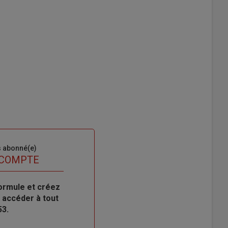
s abonné(e)
 COMPTE
ormule et créez
 accéder à tout
53.