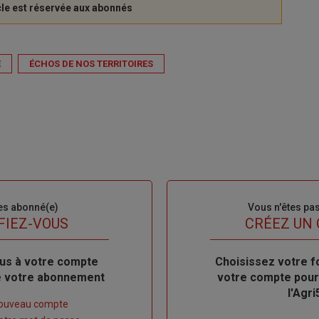
E
ÉCHOS DE NOS TERRITOIRES
es abonné(e)
Sous-
Vous n'êtes pa
titre
FIEZ-VOUS
TITRE
CRÉEZ UN
us à votre compte
Body
Choisissez votre f
de votre abonnement
votre compte pour
l'Agri
nouveau compte