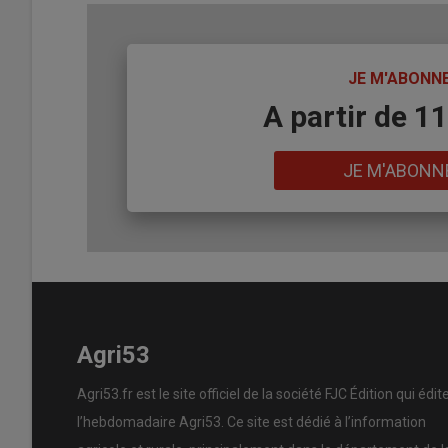
TITRE
JE M'ABONN
Body
A partir de 1
Lien
JE M'ABONN
Agri53
Agri53.fr est le site officiel de la société FJC Édition qui édit
l’hebdomadaire Agri53. Ce site est dédié à l’information