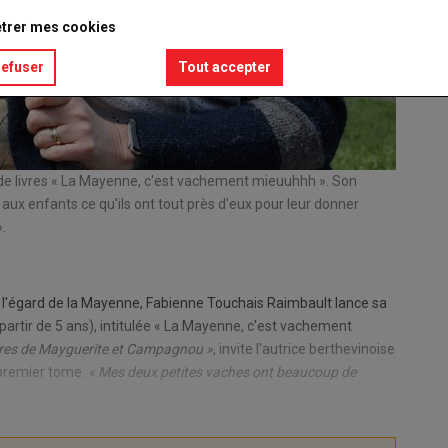
trer mes cookies
refuser
Tout accepter
n de livres « La Mayenne, c'est vachement mieuuhhh ». Son
Mayguer
r aux enfants ce qu'ils ont tout près d'eux pour leur donner
© GM
».
à l'égard de la Mayenne, Fabienne Touchais Raimbault lance sa
à partir de 5 ans), intitulée « La Mayenne, c'est vachement
res de Mayguerite et Campagnou »
, invite l'autrice berthevinoise
 premier tome.
« Mes deux petites vaches ont beaucoup de