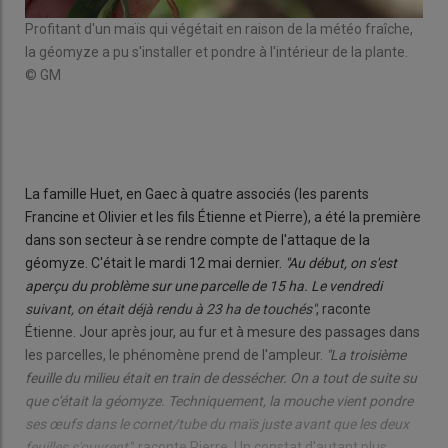
ait
Profitant d'un maïs qui végétait en raison de la météo fraîche,
"Ça 
rre
la géomyze a pu s'installer et pondre à l'intérieur de la plante.
auss
© GM
Hue
© 
La famille Huet, en Gaec à quatre associés (les parents
Francine et Olivier et les fils Étienne et Pierre), a été la première
dans son secteur à se rendre compte de l'attaque de la
géomyze. C'était le mardi 12 mai dernier.
"Au début, on s'est
aperçu du problème sur une parcelle de 15 ha. Le vendredi
suivant, on était déjà rendu à 23 ha de touchés"
, raconte
Étienne. Jour après jour, au fur et à mesure des passages dans
les parcelles, le phénomène prend de l'ampleur.
"La troisième
feuille du milieu était en train de dessécher. On a tout de suite su
que c'était la géomyze. Techniquement, la mouche vient pondre
ses œufs dans le cornet/tube du maïs juste avant que les deux
feuilles s'ouvrent"
, raconte Pierre. Un constat d'autant plus