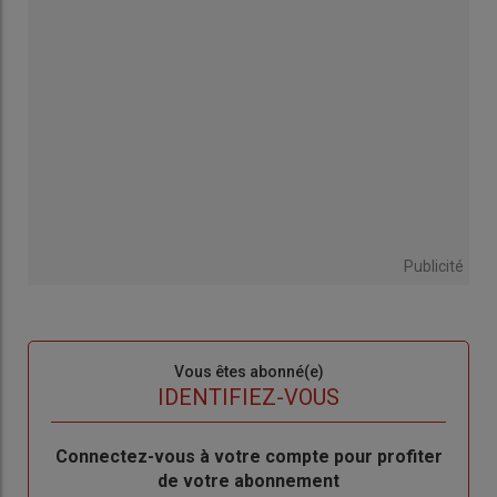
Publicité
Sous-
Vous êtes abonné(e)
titre
TITRE
IDENTIFIEZ-VOUS
Body
Connectez-vous à votre compte pour profiter
de votre abonnement