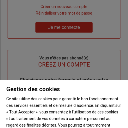
Lien
Créer un nouveau compte
"Créer
Lien
Réinitialiser votre mot de passe
un
"Réinitialiser
Lien
nouveau
votre
Je me connecte
"Je
compte"
mot
me
de
connecte"
passe"
Sous-
Vous n'êtes pas abonné(e)
titre
TITRE
CRÉEZ UN COMPTE
Body
Choisissez votre formule et créez votre
compte pour accéder à tout l'Agri53.
Gestion des cookies
Lien
Ce site utilise des cookies pour garantir le bon fonctionnement
Créez un compte
des services essentiels et de mesure d’audience. En cliquant sur
« Tout Accepter », vous consentez à l’utilisation de ces cookies
et au traitement de vos données à caractère personnel au
LES PLUS LUS
regard des finalités décrites. Vous pourrez à tout moment