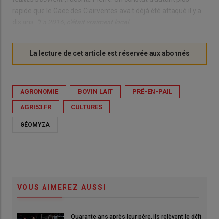
rapide que le Gaec des Clairventes avait déjà été attaqué il y a
dix ans.
"En 2016, c'était vraiment local.
AGRONOMIE
BOVIN LAIT
PRÉ-EN-PAIL
AGRI53.FR
CULTURES
GÉOMYZA
VOUS AIMEREZ AUSSI
Quarante ans après leur père, ils relèvent le défi