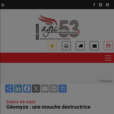
Aller
au
contenu
principal
USER
ACCOUNT
MENU
Publicité
Share
LinkedIn
Facebook
X
Email
Print
Semis de maïs
Géomyze : une mouche destructrice