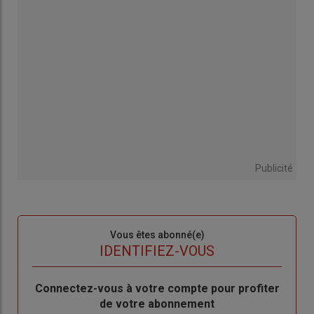
Publicité
Sous-
Vous êtes abonné(e)
titre
TITRE
IDENTIFIEZ-VOUS
Body
Connectez-vous à votre compte pour profiter
de votre abonnement