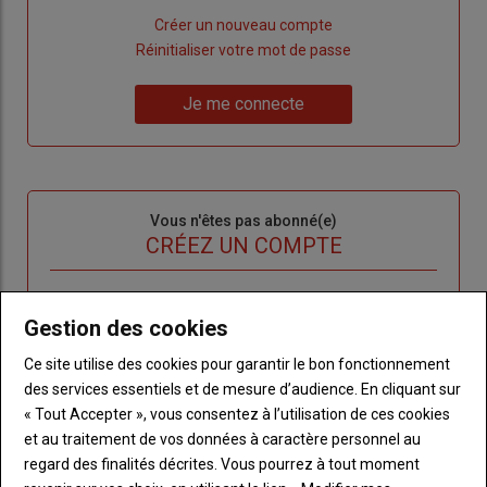
Lien
Créer un nouveau compte
"Créer
Lien
Réinitialiser votre mot de passe
un
"Réinitialiser
Lien
nouveau
votre
Je me connecte
"Je
compte"
mot
me
de
connecte"
passe"
Sous-
Vous n'êtes pas abonné(e)
titre
TITRE
CRÉEZ UN COMPTE
Body
Choisissez votre formule et créez votre
Gestion des cookies
compte pour accéder à tout l'Agri53.
Ce site utilise des cookies pour garantir le bon fonctionnement
Lien
Créez un compte
des services essentiels et de mesure d’audience. En cliquant sur
« Tout Accepter », vous consentez à l’utilisation de ces cookies
et au traitement de vos données à caractère personnel au
LES PLUS LUS
regard des finalités décrites. Vous pourrez à tout moment