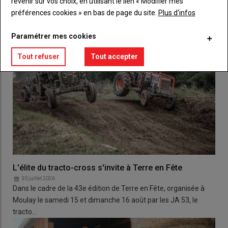
revenir sur vos choix, en utilisant le lien « Modifier mes
préférences cookies » en bas de page du site.
Plus d'infos
Paramétrer mes cookies
Tout refuser
Tout accepter
L'élite du tracto-cross s'invite à Terre en Fête
30 juillet 2026
Dans le cadre de la 43e édition de Terre en Fête, organisée à
Moulay le samedi 15 et dimanche 16 août par les JA 53, le
tracto…