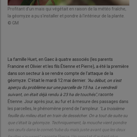
ait
Profitant d'un maïs qui végétait en raison de la météo fraîche,
"Ça 
rre
la géomyze a pu s'installer et pondre à l'intérieur de la plante.
auss
© GM
Hue
© 
La famille Huet, en Gaec à quatre associés (les parents
Francine et Olivier et les fils Étienne et Pierre), a été la première
dans son secteur à se rendre compte de l'attaque de la
géomyze. C'était le mardi 12 mai dernier.
"Au début, on s'est
aperçu du problème sur une parcelle de 15 ha. Le vendredi
suivant, on était déjà rendu à 23 ha de touchés"
, raconte
Étienne. Jour après jour, au fur et à mesure des passages dans
les parcelles, le phénomène prend de l'ampleur.
"La troisième
feuille du milieu était en train de dessécher. On a tout de suite su
que c'était la géomyze. Techniquement, la mouche vient pondre
ses œufs dans le cornet/tube du maïs juste avant que les deux
feuilles s'ouvrent"
, raconte Pierre. Un constat d'autant plus