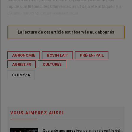
rapide que le Gaec des Clairventes avait déjà été attaqué il y a
dix ans.
"En 2016, c'était vraiment local.
AGRONOMIE
BOVIN LAIT
PRÉ-EN-PAIL
AGRI53.FR
CULTURES
GÉOMYZA
VOUS AIMEREZ AUSSI
Quarante ans après leur père, ils relèvent le défi