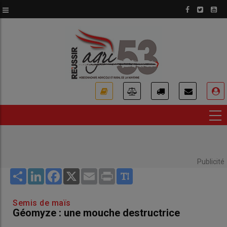
Aller
au
contenu
principal
USER
ACCOUNT
MENU
Publicité
Share
LinkedIn
Facebook
X
Email
Print
Semis de maïs
Géomyze : une mouche destructrice