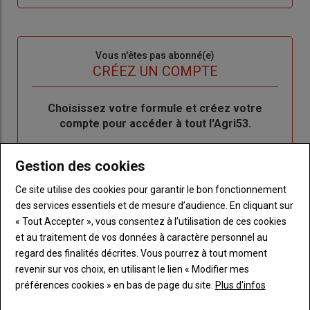
me
de
connecte"
passe"
Sous-
Vous n'êtes pas abonné(e)
titre
TITRE
CRÉEZ UN COMPTE
Body
Choisissez votre formule et créez votre
compte pour accéder à tout l'Agri53.
Lien
Créez un compte
Gestion des cookies
Ce site utilise des cookies pour garantir le bon fonctionnement
des services essentiels et de mesure d’audience. En cliquant sur
LES PLUS LUS
« Tout Accepter », vous consentez à l’utilisation de ces cookies
et au traitement de vos données à caractère personnel au
regard des finalités décrites. Vous pourrez à tout moment
revenir sur vos choix, en utilisant le lien « Modifier mes
préférences cookies » en bas de page du site.
Plus d'infos