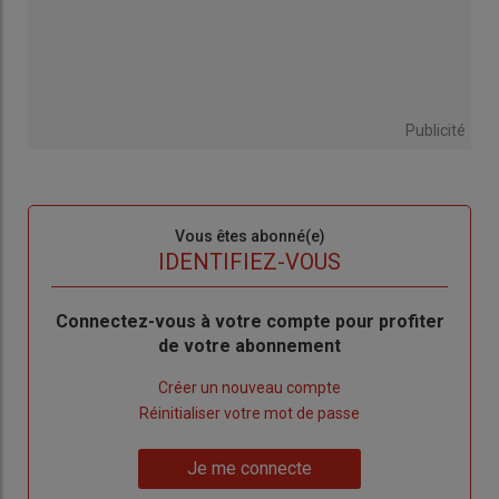
Publicité
Sous-
Vous êtes abonné(e)
titre
TITRE
IDENTIFIEZ-VOUS
Body
Connectez-vous à votre compte pour profiter
de votre abonnement
Lien
Créer un nouveau compte
"Créer
Lien
Réinitialiser votre mot de passe
un
"Réinitialiser
Lien
nouveau
votre
Je me connecte
"Je
compte"
mot