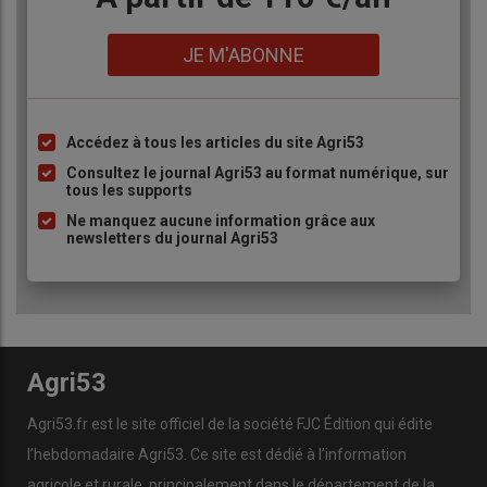
Lien
JE M'ABONNE
Accédez à tous les articles du site Agri53
Liste
à
Consultez le journal Agri53 au format numérique, sur
tous les supports
puce
Ne manquez aucune information grâce aux
newsletters du journal Agri53
Agri53
Agri53.fr est le site officiel de la société FJC Édition qui édite
l’hebdomadaire Agri53. Ce site est dédié à l’information
agricole et rurale, principalement dans le département de la