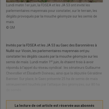
oin.
Lundi matin 1er juin, la FDSEA et les JA 53 ont invité les
Les 
t
parlementaires mayennais pour constater, sur le terrain, les
De 
dégâts provoqués par la mouche géomyze sur les semis de
Yoa
maïs.
© 
© GM
Invités par la FDSEA et les JA 53 au Gaec des Baronnières à
Nuillé-sur-Vicoin, les parlementaires mayennais ont pu
constater les dégâts causés par la mouche géomyze sur les
er
semis de maïs. Lundi matin 1
juin, ils étaient trois à avoir
répondu à l'appel du réseau syndical : les sénateurs Guillaume
Chevrollier et Élisabeth Doineau, ainsi que la députée Géraldine
Bannier. Sur place, le Gaec présente 25 ha de semis de maïs
sérieusement touchés par l'attaque des géomyzes, sur 80 ha
de semés.