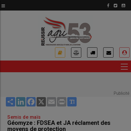
Aller
au
contenu
principal
USER
ACCOUNT
MENU
Publicité
Share
LinkedIn
Facebook
X
Email
Print
Semis de maïs
Géomyze : FDSEA et JA réclament des
moyens de protection