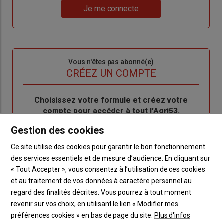
Lien
nouveau
votre
Je me connecte
"Je
compte"
mot
me
de
connecte"
passe"
Sous-
Vous n'êtes pas abonné(e)
titre
TITRE
CRÉEZ UN COMPTE
Body
Choisissez votre formule et créez votre
compte pour accéder à tout l'Agri53.
Gestion des cookies
Lien
Créez un compte
Ce site utilise des cookies pour garantir le bon fonctionnement
des services essentiels et de mesure d’audience. En cliquant sur
« Tout Accepter », vous consentez à l’utilisation de ces cookies
LES PLUS LUS
et au traitement de vos données à caractère personnel au
regard des finalités décrites. Vous pourrez à tout moment
revenir sur vos choix, en utilisant le lien « Modifier mes
préférences cookies » en bas de page du site.
Plus d'infos