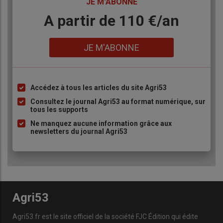
TITRE
JE M'ABONNE
Body
A partir de 110 €/an
Lien
JE M'ABONNE
Accédez à tous les articles du site Agri53
Liste
à
Consultez le journal Agri53 au format numérique, sur
tous les supports
puce
Ne manquez aucune information grâce aux
newsletters du journal Agri53
Agri53
Agri53.fr est le site officiel de la société FJC Édition qui édite