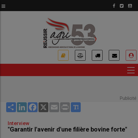
Aller
au
contenu
principal
USER
ACCOUNT
MENU
Publicité
Share
LinkedIn
Facebook
X
Email
Print
Interview
"Garantir l'avenir d'une filière bovine forte"