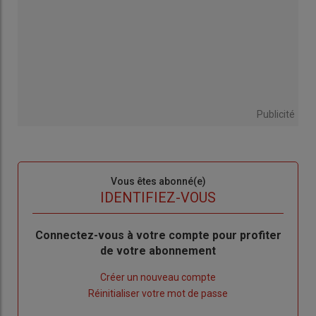
Publicité
Sous-
Vous êtes abonné(e)
titre
TITRE
IDENTIFIEZ-VOUS
Body
Connectez-vous à votre compte pour profiter
de votre abonnement
Lien
Créer un nouveau compte
"Créer
Lien
Réinitialiser votre mot de passe
un
"Réinitialiser