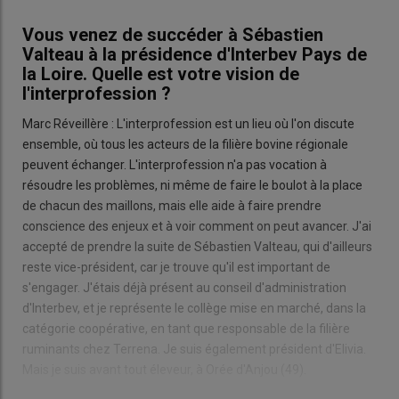
Vous venez de succéder à Sébastien
Valteau à la présidence d'Interbev Pays de
la Loire. Quelle est votre vision de
l'interprofession ?
Marc Réveillère : L'interprofession est un lieu où l'on discute
ensemble, où tous les acteurs de la filière bovine régionale
peuvent échanger. L'interprofession n'a pas vocation à
résoudre les problèmes, ni même de faire le boulot à la place
de chacun des maillons, mais elle aide à faire prendre
conscience des enjeux et à voir comment on peut avancer. J'ai
accepté de prendre la suite de Sébastien Valteau, qui d'ailleurs
reste vice-président, car je trouve qu'il est important de
s'engager. J'étais déjà présent au conseil d'administration
d'Interbev, et je représente le collège mise en marché, dans la
catégorie coopérative, en tant que responsable de la filière
ruminants chez Terrena. Je suis également président d'Elivia.
Mais je suis avant tout éleveur, à Orée d'Anjou (49).