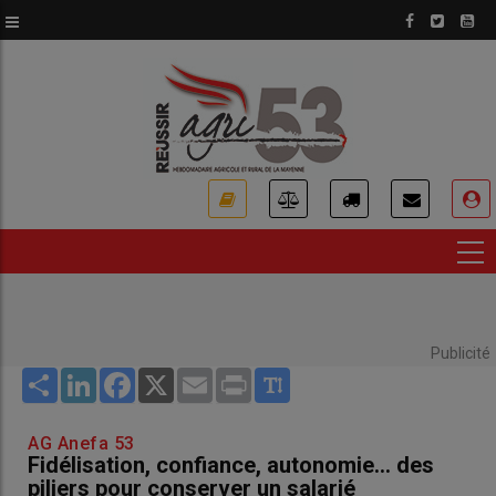
Aller
au
contenu
principal
USER
ACCOUNT
MENU
Publicité
Share
LinkedIn
Facebook
X
Email
Print
AG Anefa 53
Fidélisation, confiance, autonomie... des
piliers pour conserver un salarié