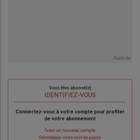
Publicité
Sous-
Vous êtes abonné(e)
titre
TITRE
IDENTIFIEZ-VOUS
Body
Connectez-vous à votre compte pour profiter
de votre abonnement
Lien
Créer un nouveau compte
"Créer
Lien
Réinitialiser votre mot de passe