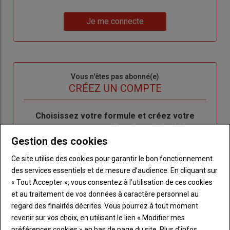
un
"Réinitialiser
Lien
nouveau
votre
Je me connecte
"Je
compte"
mot
me
de
connecte"
passe"
Sous-
Vous n'êtes pas abonné(e)
titre
TITRE
CRÉEZ UN COMPTE
Body
Choisissez votre formule et créez votre
compte pour accéder à tout l'Agri53.
Gestion des cookies
Lien
Créez un compte
Ce site utilise des cookies pour garantir le bon fonctionnement
des services essentiels et de mesure d’audience. En cliquant sur
« Tout Accepter », vous consentez à l’utilisation de ces cookies
LES PLUS LUS
et au traitement de vos données à caractère personnel au
regard des finalités décrites. Vous pourrez à tout moment
revenir sur vos choix, en utilisant le lien « Modifier mes
préférences cookies » en bas de page du site.
Plus d'infos