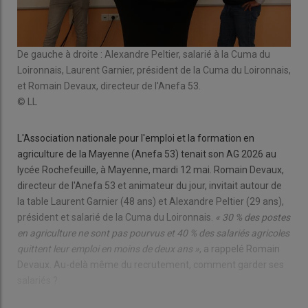
De gauche à droite : Alexandre Peltier, salarié à la Cuma du
Loironnais, Laurent Garnier, président de la Cuma du Loironnais,
et Romain Devaux, directeur de l'Anefa 53.
© LL
L'Association nationale pour l'emploi et la formation en
agriculture de la Mayenne (Anefa 53) tenait son AG 2026 au
lycée Rochefeuille, à Mayenne, mardi 12 mai. Romain Devaux,
directeur de l'Anefa 53 et animateur du jour, invitait autour de
la table Laurent Garnier (48 ans) et Alexandre Peltier (29 ans),
président et salarié de la Cuma du Loironnais.
« 30 % des postes
en agriculture ne sont pas pourvus et 40 % des salariés agricoles
quittent leur emploi en moins de deux ans »
, a rappelé Romain
Devaux. Au-delà même du recrutement, comment garder ses
salariés ?