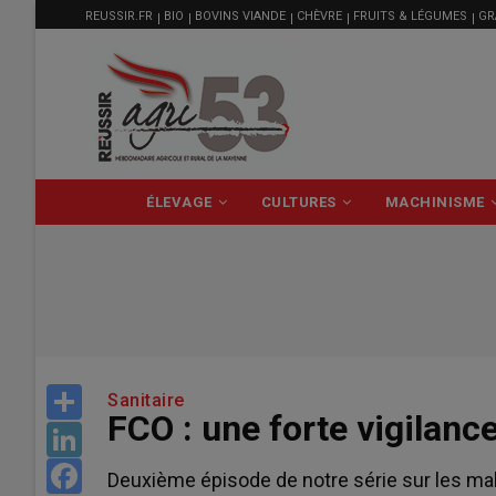
MENU
Aller
REUSSIR.FR
BIO
BOVINS VIANDE
CHÈVRE
FRUITS & LÉGUMES
GR
FILIÈRE
au
contenu
principal
NAVIGATION
ÉLEVAGE
CULTURES
MACHINISME
PRINCIPALE
Share
Sanitaire
FCO : une forte vigilance
LinkedIn
Facebook
Deuxième épisode de notre série sur les ma