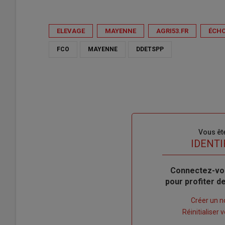
ELEVAGE
MAYENNE
AGRI53.FR
ÉCHO
FCO
MAYENNE
DDETSPP
Sous-
Vous êt
titre
TITRE
IDENTI
Body
Connectez-vo
pour profiter 
Lien
Créer un 
"Créer
Lien
Réinitialiser
un
"Réinitialiser