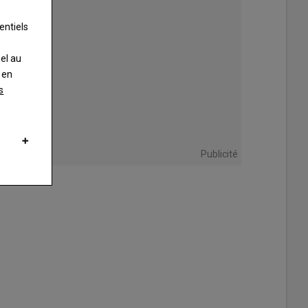
entiels
nel au
 en
s
Publicité