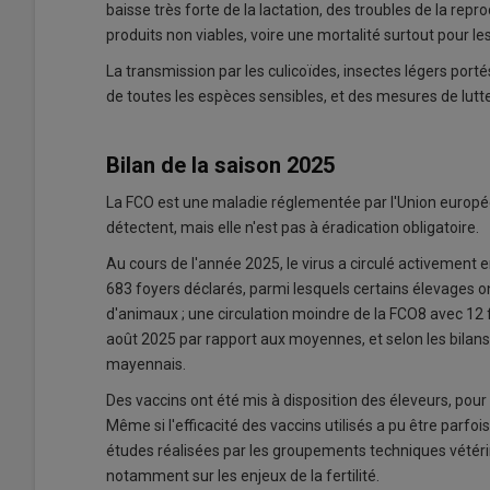
baisse très forte de la lactation, des troubles de la repr
produits non viables, voire une mortalité surtout pour le
La transmission par les culicoïdes, insectes légers portés
de toutes les espèces sensibles, et des mesures de lutte
Bilan de la saison 2025
La FCO est une maladie réglementée par l'Union européen
détectent, mais elle n'est pas à éradication obligatoire.
Au cours de l'année 2025, le virus a circulé activement 
683 foyers déclarés, parmi lesquels certains élevages o
d'animaux ; une circulation moindre de la FCO8 avec 12
août 2025 par rapport aux moyennes, et selon les bilans
mayennais.
Des vaccins ont été mis à disposition des éleveurs, pour p
Même si l'efficacité des vaccins utilisés a pu être parfo
études réalisées par les groupements techniques vétérin
notamment sur les enjeux de la fertilité.