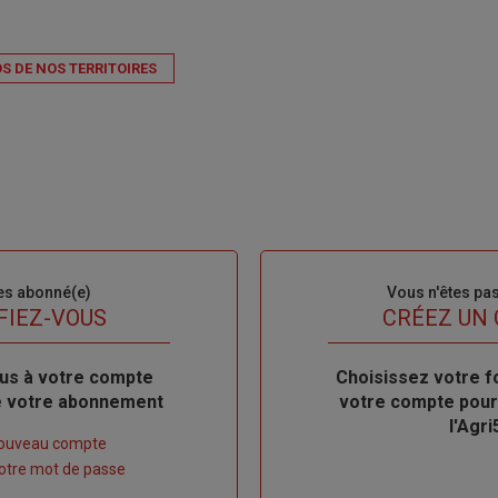
S DE NOS TERRITOIRES
es abonné(e)
Sous-
Vous n'êtes pa
titre
FIEZ-VOUS
TITRE
CRÉEZ UN
us à votre compte
Body
Choisissez votre f
de votre abonnement
votre compte pour
l'Agri
nouveau compte
 votre mot de passe