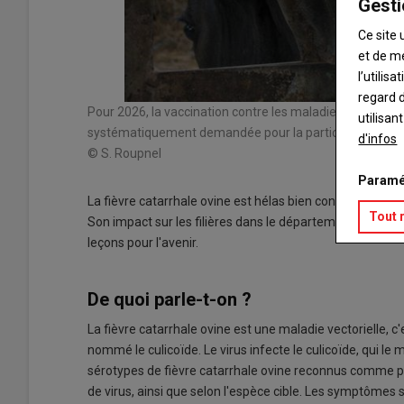
Gesti
Ce site 
et de m
l’utilis
regard d
Pour 2026, la vaccination contre les maladies virales cir
utilisan
systématiquement demandée pour la participation aux
d'infos
© S. Roupnel
Paramé
La fièvre catarrhale ovine est hélas bien connue de la qu
Tout 
Son impact sur les filières dans le département mérite de
leçons pour l'avenir.
De quoi parle-t-on ?
La fièvre catarrhale ovine est une maladie vectorielle, c
nommé le culicoïde. Le virus infecte le culicoïde, qui le m
sérotypes de fièvre catarrhale ovine reconnus comme p
de virus, ainsi que selon l'espèce cible. Les symptômes 