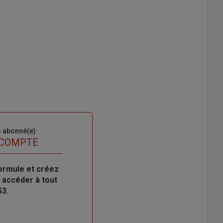
s abonné(e)
 COMPTE
ormule et créez
 accéder à tout
53.