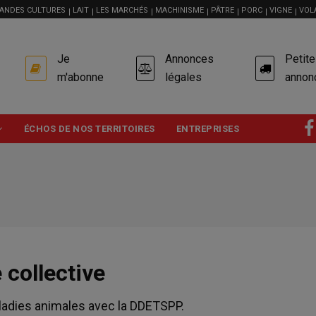
ANDES CULTURES
LAIT
LES MARCHÉS
MACHINISME
PÂTRE
PORC
VIGNE
VOL
USER
Je
Annonces
Petit
ACCOUNT
MENU
m'abonne
légales
annon
ÉCHOS DE NOS TERRITOIRES
ENTREPRISES
 collective
ladies animales avec la DDETSPP.