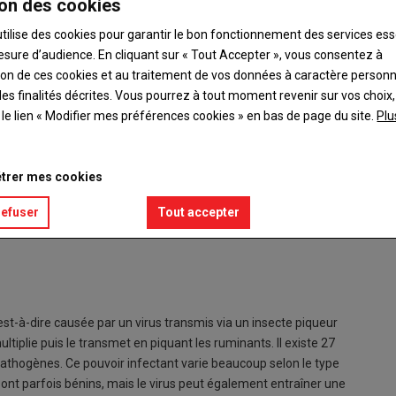
on des cookies
utilise des cookies pour garantir le bon fonctionnement des services ess
esure d’audience. En cliquant sur « Tout Accepter », vous consentez à
ation de ces cookies et au traitement de vos données à caractère person
es finalités décrites. Vous pourrez à tout moment revenir sur vos choix,
culant activement sur le territoire mayennais est
t le lien « Modifier mes préférences cookies » en bas de page du site.
Plu
 rassemblements.
trer mes cookies
asi-totalité des éleveurs ovins, caprins et bovins mayennais.
refuser
Tout accepter
 faire un retour sur la saison passée, et d'en tirer quelques
'est-à-dire causée par un virus transmis via un insecte piqueur
ultiplie puis le transmet en piquant les ruminants. Il existe 27
athogènes. Ce pouvoir infectant varie beaucoup selon le type
sont parfois bénins, mais le virus peut également entraîner une