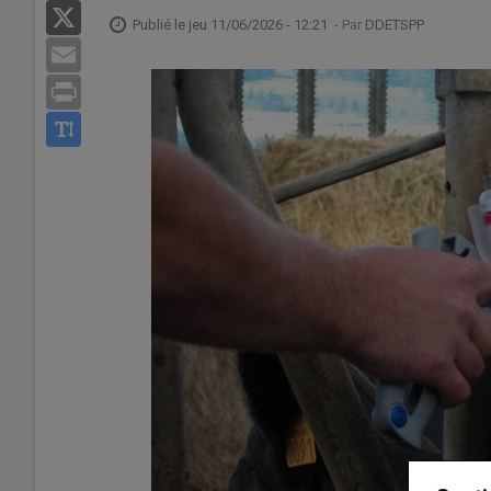
X
Publié le
jeu 11/06/2026 - 12:21
- Par
DDETSPP
Email
Print