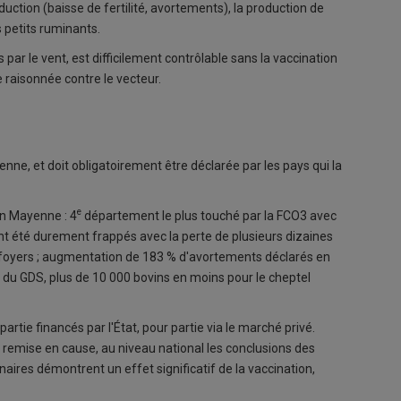
oduction (baisse de fertilité, avortements), la production de
s petits ruminants.
 par le vent, est difficilement contrôlable sans la vaccination
 raisonnée contre le vecteur.
ne, et doit obligatoirement être déclarée par les pays qui la
e
en Mayenne : 4
département le plus touché par la FCO3 avec
nt été durement frappés avec la perte de plusieurs dizaines
 foyers ; augmentation de 183 % d'avortements déclarés en
 du GDS, plus de 10 000 bovins en moins pour le cheptel
artie financés par l'État, pour partie via le marché privé.
is remise en cause, au niveau national les conclusions des
aires démontrent un effet significatif de la vaccination,