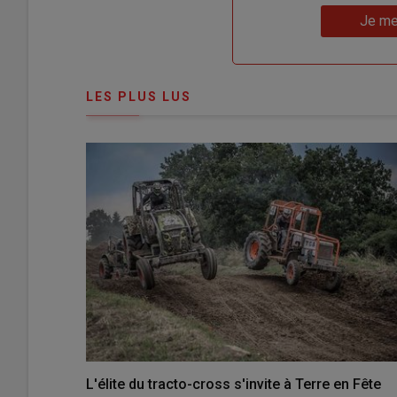
Lien
nouveau
votre
Je me
"Je
compte"
mot
me
de
connecte"
passe"
LES PLUS LUS
L'élite du tracto-cross s'invite à Terre en Fête