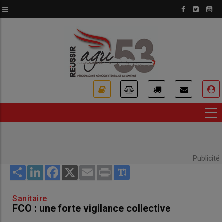
Aller
au
contenu
principal
USER
ACCOUNT
MENU
Publicité
Share
LinkedIn
Facebook
X
Email
Print
Sanitaire
FCO : une forte vigilance collective