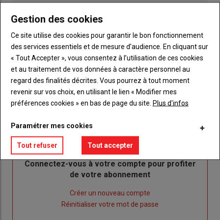
Gestion des cookies
Ce site utilise des cookies pour garantir le bon fonctionnement
des services essentiels et de mesure d’audience. En cliquant sur
« Tout Accepter », vous consentez à l’utilisation de ces cookies
et au traitement de vos données à caractère personnel au
Publicité
regard des finalités décrites. Vous pourrez à tout moment
revenir sur vos choix, en utilisant le lien « Modifier mes
préférences cookies » en bas de page du site.
Plus d'infos
Paramétrer mes cookies
Sous-
Vous êtes abonné(e)
titre
TITRE
IDENTIFIEZ-VOUS
Tout refuser
Tout accepter
Body
Connectez-vous à votre compte pour profiter
de votre abonnement
Lien
Créer un nouveau compte
"Créer
Lien
Réinitialiser votre mot de passe
un
"Réinitialiser