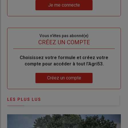
Lien
nouveau
votre
Je me connecte
"Je
compte"
mot
me
de
connecte"
passe"
Sous-
Vous n'êtes pas abonné(e)
titre
TITRE
CRÉEZ UN COMPTE
Body
Choisissez votre formule et créez votre
compte pour accéder à tout l'Agri53.
Lien
Créez un compte
LES PLUS LUS