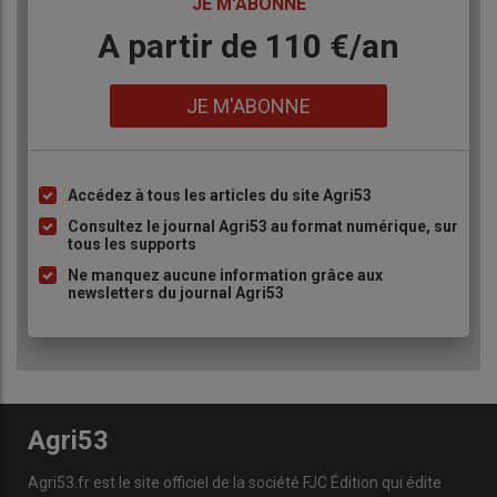
TITRE
JE M'ABONNE
Body
A partir de 110 €/an
Lien
JE M'ABONNE
Accédez à tous les articles du site Agri53
Liste
à
Consultez le journal Agri53 au format numérique, sur
tous les supports
puce
Ne manquez aucune information grâce aux
newsletters du journal Agri53
Agri53
Agri53.fr est le site officiel de la société FJC Édition qui édite