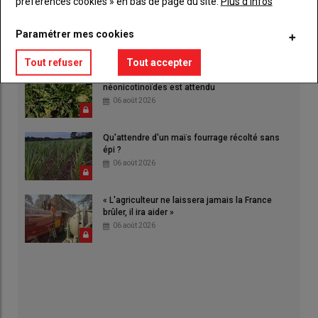
préférences cookies » en bas de page du site.
Plus d'infos
Terre en Fête. « Tellement de choses à voir qu'il
faut venir les deux jours »
Paramétrer mes cookies
06 août 2026
Tout refuser
Tout accepter
Jaunisse sur betterave : le retour des
néonicotinoïdes est attendu
06 août 2026
Qu'attendre d'un maïs fourrage récolté sans
épi ?
06 août 2026
« L'agriculteur ne laissera jamais la France
brûler, il ira aider »
06 août 2026