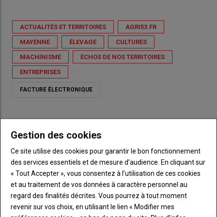
ACTUALITÉS ET TERRITOIRES
AGRI53.FR
MAYENNE
ÉLEVAGE
CULTURES
MACHINISME
ÉCHOS DE NOS TERRITOIRES
ENTREPRISES
FACTURE ÉLECTRONIQUE
Gestion des cookies
Ce site utilise des cookies pour garantir le bon fonctionnement
VOUS AIMEREZ AUSSI
des services essentiels et de mesure d’audience. En cliquant sur
« Tout Accepter », vous consentez à l’utilisation de ces cookies
Quarante ans après leur père, ils relèvent le défi
et au traitement de vos données à caractère personnel au
« Terre en Fête »
regard des finalités décrites. Vous pourrez à tout moment
06 août 2026
revenir sur vos choix, en utilisant le lien « Modifier mes