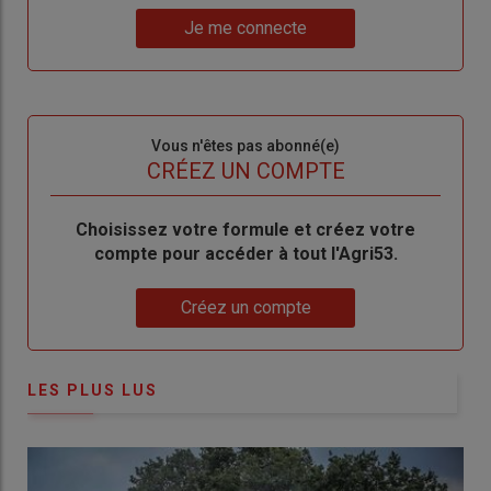
Lien
nouveau
votre
Je me connecte
"Je
compte"
mot
me
de
connecte"
passe"
Sous-
Vous n'êtes pas abonné(e)
titre
TITRE
CRÉEZ UN COMPTE
Body
Choisissez votre formule et créez votre
compte pour accéder à tout l'Agri53.
Lien
Créez un compte
LES PLUS LUS