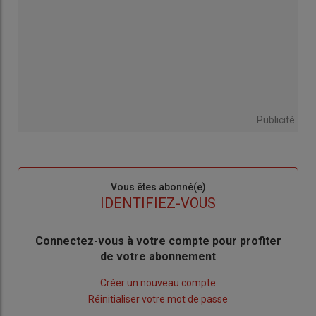
Publicité
Sous-
Vous êtes abonné(e)
titre
TITRE
IDENTIFIEZ-VOUS
Body
Connectez-vous à votre compte pour profiter
de votre abonnement
Lien
Créer un nouveau compte
"Créer
Lien
Réinitialiser votre mot de passe
un
"Réinitialiser