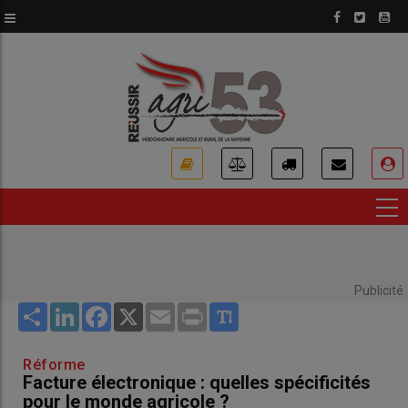
Aller
au
contenu
principal
USER
ACCOUNT
MENU
Publicité
Share
LinkedIn
Facebook
X
Email
Print
Réforme
Facture électronique : quelles spécificités
pour le monde agricole ?