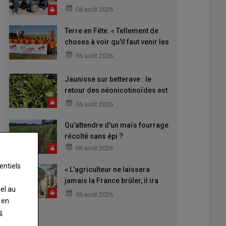
06 août 2026
Terre en Fête. « Tellement de
choses à voir qu'il faut venir les
deux jours »
06 août 2026
Jaunisse sur betterave : le
retour des néonicotinoïdes est
attendu
06 août 2026
Qu'attendre d'un maïs fourrage
récolté sans épi ?
06 août 2026
entiels
« L'agriculteur ne laissera
jamais la France brûler, il ira
nel au
aider »
06 août 2026
 en
s