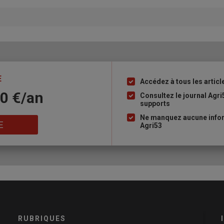
E
Accédez à tous les articl
Liste
10 €/an
à
Consultez le journal Agri
supports
puce
Ne manquez aucune infor
E
Agri53
RUBRIQUES