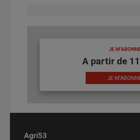
TITRE
JE M'ABONN
Body
A partir de 1
Lien
JE M'ABONN
Agri53