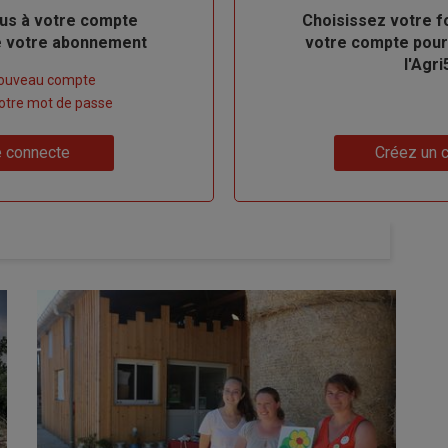
us à votre compte
Body
Choisissez votre f
de votre abonnement
votre compte pour
l'Agri
nouveau compte
 votre mot de passe
Lien
 connecte
Créez un 