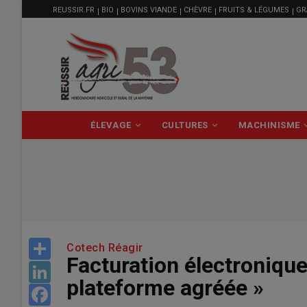
MENU
Aller
REUSSIR.FR
BIO
BOVINS VIANDE
CHÈVRE
FRUITS & LÉGUMES
GR
FILIÈRE
au
contenu
principal
NAVIGATION
ÉLEVAGE
CULTURES
MACHINISME
PRINCIPALE
Share
Cotech Réagir
Facturation électronique
LinkedIn
plateforme agréée »
Facebook