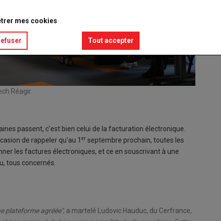
trer mes cookies
refuser
Tout accepter
ech Réagir.
maines passent, c'est bien celui de la facturation électronique.
er
occasion de rappeler qu'au 1
septembre prochain, toutes les
ner les factures électroniques, et ce en souscrivant à une
du, tous concernés.
une plateforme agréée"
, a martelé Ludovic Hauduc, du Cerfrance,