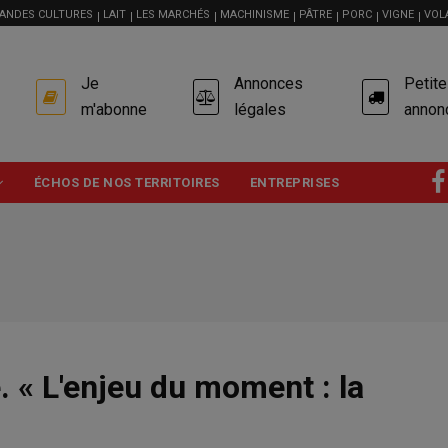
ANDES CULTURES
LAIT
LES MARCHÉS
MACHINISME
PÂTRE
PORC
VIGNE
VOL
USER
Je
Annonces
Petit
ACCOUNT
MENU
m'abonne
légales
annon
ÉCHOS DE NOS TERRITOIRES
ENTREPRISES
. « L'enjeu du moment : la