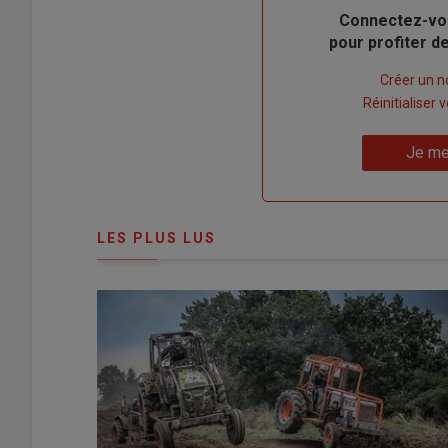
Body
Connectez-vo
pour profiter 
Lien
Créer un 
"Créer
Lien
Réinitialiser
un
"Réinitialiser
Lien
nouveau
votre
Je me
"Je
compte"
mot
me
de
connecte"
passe"
LES PLUS LUS