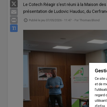
X
Le Cotech Réagir s'est réuni à la Maison des a
présentation de Ludovic Hauduc, du Cerfrance
Email
Print
Publié le
jeu 07/05/2026 - 11:47
- Par
Thomas Blond
Gesti
Ce site 
et de m
l’utilis
regard d
utilisan
d'infos