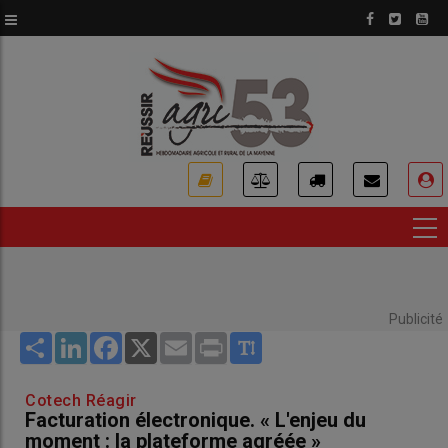
Aller
au
contenu
principal
USER
ACCOUNT
MENU
Publicité
Share
LinkedIn
Facebook
X
Email
Print
Cotech Réagir
Facturation électronique. « L'enjeu du
moment : la plateforme agréée »