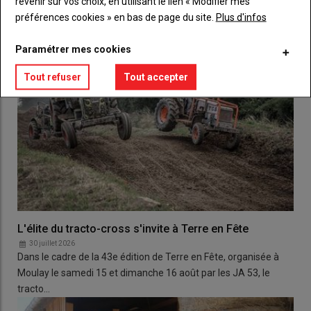
revenir sur vos choix, en utilisant le lien « Modifier mes
préférences cookies » en bas de page du site.
Plus d'infos
Paramétrer mes cookies
Tout refuser
Tout accepter
L'élite du tracto-cross s'invite à Terre en Fête
30 juillet 2026
Dans le cadre de la 43e édition de Terre en Fête, organisée à
Moulay le samedi 15 et dimanche 16 août par les JA 53, le
tracto…