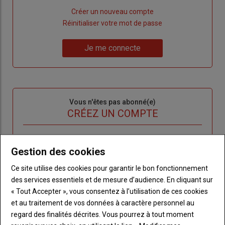
Lien
Créer un nouveau compte
"Créer
Lien
Réinitialiser votre mot de passe
un
"Réinitialiser
Lien
nouveau
votre
Je me connecte
"Je
compte"
mot
me
de
connecte"
passe"
Sous-
Vous n'êtes pas abonné(e)
titre
TITRE
CRÉEZ UN COMPTE
Body
Choisissez votre formule et créez votre
Gestion des cookies
compte pour accéder à tout l'Agri53.
Ce site utilise des cookies pour garantir le bon fonctionnement
Lien
Créez un compte
des services essentiels et de mesure d’audience. En cliquant sur
« Tout Accepter », vous consentez à l’utilisation de ces cookies
et au traitement de vos données à caractère personnel au
LES PLUS LUS
regard des finalités décrites. Vous pourrez à tout moment